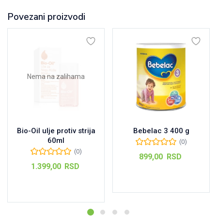
Povezani proizvodi
Nema na zalihama
Bio-Oil ulje protiv strija
Bebelac 3 400 g
60ml
(0)
(0)
899,00
RSD
1.399,00
RSD
Dodaj u korpu
Pročitajte još