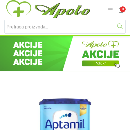
Prijavite se
Registracija
0
Unesite svoje korisničko ime i lozinku za prijavu.
Zapamti me
Izgubljena lozinka?