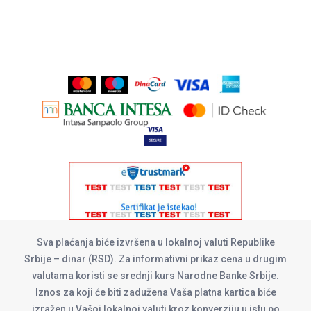
Sva plaćanja biće izvršena u lokalnoj valuti Republike
Srbije – dinar (RSD). Za informativni prikaz cena u drugim
valutama koristi se srednji kurs Narodne Banke Srbije.
Iznos za koji će biti zadužena Vaša platna kartica biće
izražen u Vašoj lokalnoj valuti kroz konverziju u istu po