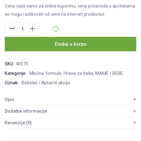
Cene važe samo za online kupovinu, cene proizvoda u apotekama
se mogu razlikovati od cene na internet prodavnici.
Aptamil
3
Pronutra
Dodaj u korpu
800
g
SKU:
40070
količina
Kategorije:
Mlečne formule
Hrana za bebe
MAME I BEBE
Oznak:
Bebelac i Aptamil akcija
Opis
Dodatne informacije
Recenzije (0)