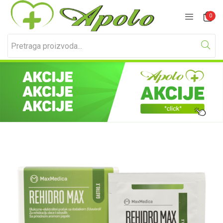
Prijavite se
Registracija
0
Unesite svoje korisničko ime i lozinku za prijavu.
Zapamti me
Izgubljena lozinka?