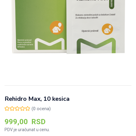
Rehidro Max, 10 kesica
(
0
ocena)
999,00
RSD
PDV je uračunat u cenu.