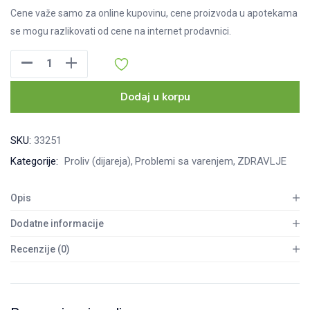
Cene važe samo za online kupovinu, cene proizvoda u apotekama
se mogu razlikovati od cene na internet prodavnici.
Rehidro
Max,
10
Dodaj u korpu
kesica
količina
SKU:
33251
Kategorije:
Proliv (dijareja)
Problemi sa varenjem
ZDRAVLJE
Opis
Dodatne informacije
Recenzije (0)