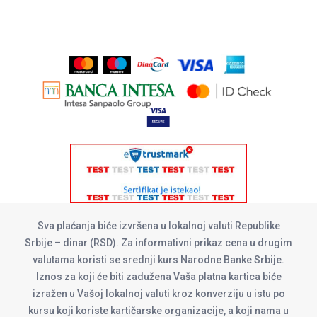
Sva plaćanja biće izvršena u lokalnoj valuti Republike
Srbije – dinar (RSD). Za informativni prikaz cena u drugim
valutama koristi se srednji kurs Narodne Banke Srbije.
Iznos za koji će biti zadužena Vaša platna kartica biće
izražen u Vašoj lokalnoj valuti kroz konverziju u istu po
kursu koji koriste kartičarske organizacije, a koji nama u