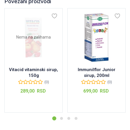
Povezani proizvodi
Nema na zalihama
Vitacid vitaminski sirup,
Immunilflor Junior
150g
sirup, 200ml
(0)
(0)
289,00
RSD
699,00
RSD
Pročitajte još
Dodaj u korpu