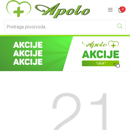
Prijavite se
Registracija
0
Unesite svoje korisničko ime i lozinku za prijavu.
Zapamti me
Izgubljena lozinka?