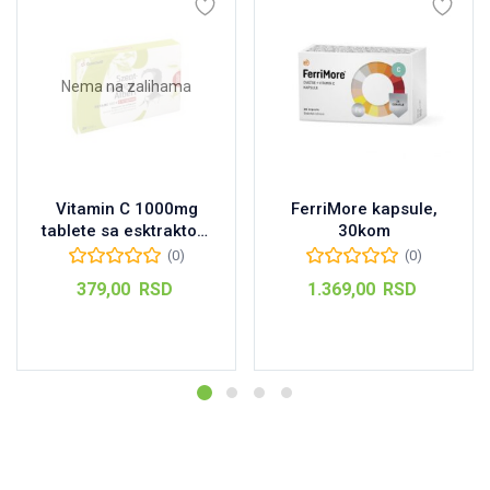
Nema na zalihama
Vitamin C 1000mg
FerriMore kapsule,
tablete sa esktraktom
30kom
šipurka „Szent Györgyi
(0)
(0)
Albert“ 20kom
379,00
RSD
1.369,00
RSD
Pročitajte još
Dodaj u korpu