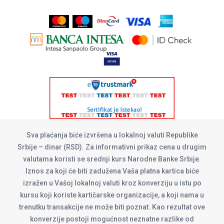
Sva plaćanja biće izvršena u lokalnoj valuti Republike
Srbije – dinar (RSD). Za informativni prikaz cena u drugim
valutama koristi se srednji kurs Narodne Banke Srbije.
Iznos za koji će biti zadužena Vaša platna kartica biće
izražen u Vašoj lokalnoj valuti kroz konverziju u istu po
kursu koji koriste kartičarske organizacije, a koji nama u
trenutku transakcije ne može biti poznat. Kao rezultat ove
konverzije postoji mogućnost neznatne razlike od