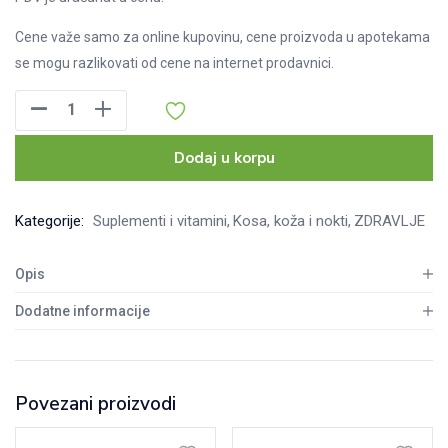
Cene važe samo za online kupovinu, cene proizvoda u apotekama
se mogu razlikovati od cene na internet prodavnici.
Sagas
Rc
21
Dodaj u korpu
Collagen
CitriSlim
Kategorije:
Suplementi i vitamini
Kosa, koža i nokti
ZDRAVLJE
kolagen
shot
Opis
bočice,
12kom
Dodatne informacije
količina
Povezani proizvodi