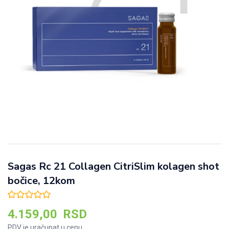
Sagas Rc 21 Collagen CitriSlim kolagen shot
bočice, 12kom
4.159,00
RSD
PDV je uračunat u cenu.