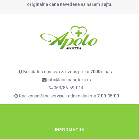
originalne cene navedene na našem sajtu.
Besplatna dostava za iznos preko
7000
dinara!
info@apoloapoteka.rs
063/86-59-014
Rad korisničkog servisa: radnim danima
7:00-15:00
INFORMACIJA