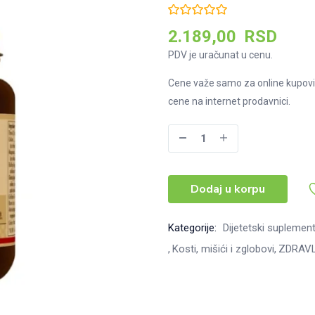
2.189,00
RSD
PDV je uračunat u cenu.
Cene važe samo za online kupovi
cene na internet prodavnici.
Solgar
Kalcijum,
magnezijum
Dodaj u korpu
plus
bor
tablete,
Kategorije:
Dijetetski suplement
100kom
Kosti, mišići i zglobovi
ZDRAV
količina