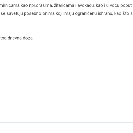
amirnicama kao npr.orasima, žitaricama i avokadu, kao i u voću poput
a se savetuju posebno onima koji imaju ograničenu ishranu, kao što s
atna dnevna doza.