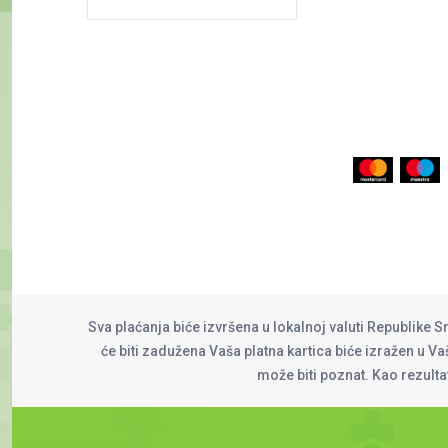
Sva plaćanja biće izvršena u lokalnoj valuti Republike S
će biti zadužena Vaša platna kartica biće izražen u Vaš
može biti poznat. Kao rezult