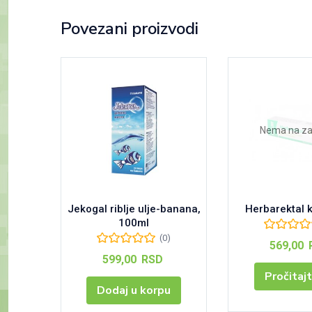
Povezani proizvodi
Nema na za
Jekogal riblje ulje-banana,
Herbarektal 
100ml
(0)
569,00
599,00
RSD
Pročitajt
Dodaj u korpu