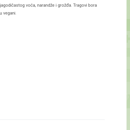
 jagodičastog voća, narandže i grožđa. Tragovi bora
u vegani.