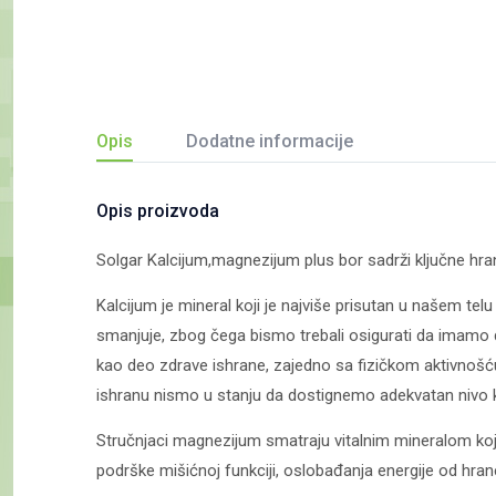
Opis
Dodatne informacije
Opis proizvoda
Solgar Kalcijum,magnezijum plus bor sadrži ključne hranji
Kalcijum je mineral koji je najviše prisutan u našem tel
smanjuje, zbog čega bismo trebali osigurati da imamo dov
kao deo zdrave ishrane, zajedno sa fizičkom aktivnošc
ishranu nismo u stanju da dostignemo adekvatan nivo 
Stručnjaci magnezijum smatraju vitalnim mineralom koji
podrške mišićnoj funkciji, oslobađanja energije od hra