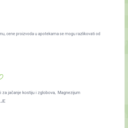
nu, cene proizvoda u apotekama se mogu razlikovati od
i za jačanje kostiju i zglobova
Magnezijum
LJE