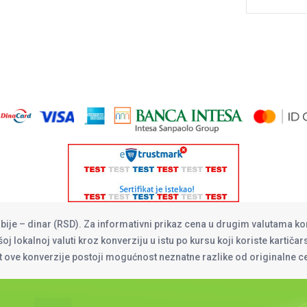
rbije – dinar (RSD). Za informativni prikaz cena u drugim valutama ko
oj lokalnoj valuti kroz konverziju u istu po kursu koji koriste kartiča
at ove konverzije postoji mogućnost neznatne razlike od originalne 