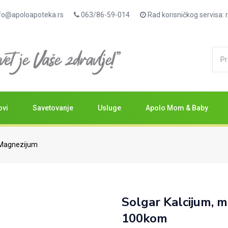
fo@apoloapoteka.rs
063/86-59-014
Rad korisničkog servisa
ovi
Savetovanje
Usluge
Apolo Mom & Baby
Magnezijum
Solgar Kalcijum, m
100kom