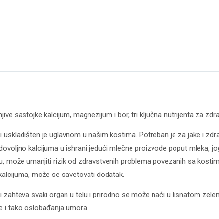
ve sastojke kalcijum, magnezijum i bor, tri ključna nutrijenta za zdrav
u i uskladišten je uglavnom u našim kostima. Potreban je za jake i zdr
oljno kalcijuma u ​​ishrani jedući mlečne proizvode poput mleka, jog
́u, može umanjiti rizik od zdravstvenih problema povezanih sa kosti
kalcijuma, može se savetovati dodatak.
 zahteva svaki organ u telu i prirodno se može naći u lisnatom zel
ne i tako oslobađanja umora.