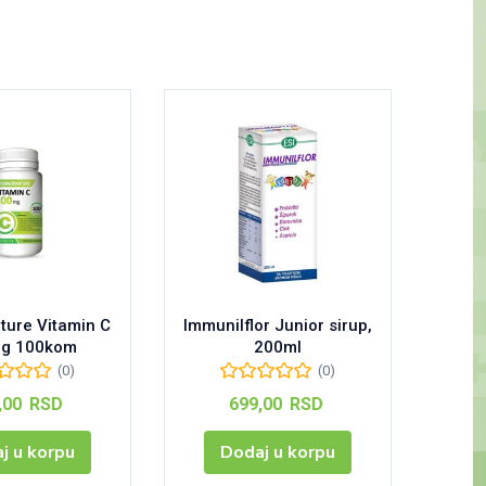
ture Vitamin C
Immunilflor Junior sirup,
Vit
g 100kom
200ml
Gyö
(0)
(0)
,00
RSD
699,00
RSD
j u korpu
Dodaj u korpu