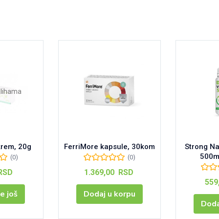
lihama
krem, 20g
FerriMore kapsule, 30kom
Strong Na
500m
(0)
(0)
RSD
1.369,00
RSD
559
e još
Dodaj u korpu
Doda