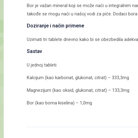
Bor je važan mineral koji se može naći u integralnim n
takođe se mogu naći u našoj vodi za piće. Dodaci bor
Doziranje i način primene
Uzimati tri tablete dnevno kako bi se obezbedila adekv
Sastav
U jednoj tableti:
Kalcijum (kao karbonat, glukonat, citrat) – 333,3mg
Magnezijum (kao oksid, glukonat, citrat) – 133,3mg
Bor (kao borna kiselina) – 1,0mg