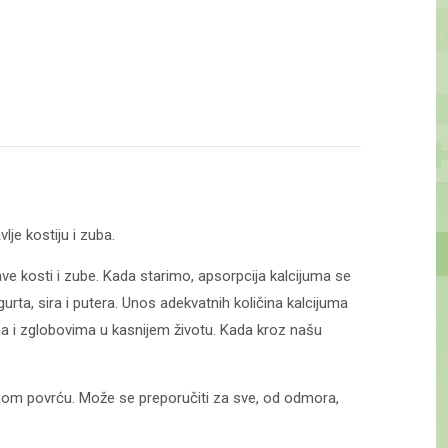
lje kostiju i zuba.
ave kosti i zube. Kada starimo, apsorpcija kalcijuma se
urta, sira i putera. Unos adekvatnih količina kalcijuma
ma i zglobovima u kasnijem životu. Kada kroz našu
enom povrću. Može se preporučiti za sve, od odmora,