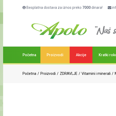
Besplatna dostava za iznos preko
7000
dinara!
in
Početna
Proizvodi
Akcije
Kratki rok
Početna
Proizvodi
ZDRAVLJE
Vitamini i minerali