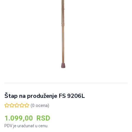
Štap na produženje FS 9206L
(
0
ocena)
1.099,00
RSD
PDV je uračunat u cenu.