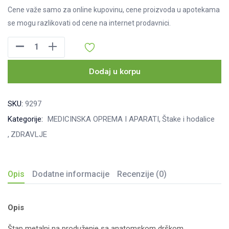
Cene važe samo za online kupovinu, cene proizvoda u apotekama
se mogu razlikovati od cene na internet prodavnici.
Štap
na
produženje
Dodaj u korpu
FS
9206L
SKU:
9297
količina
Kategorije:
MEDICINSKA OPREMA I APARATI
Štake i hodalice
ZDRAVLJE
Opis
Dodatne informacije
Recenzije (0)
Opis
Štap metalni na produženje sa anatomskom drškom.