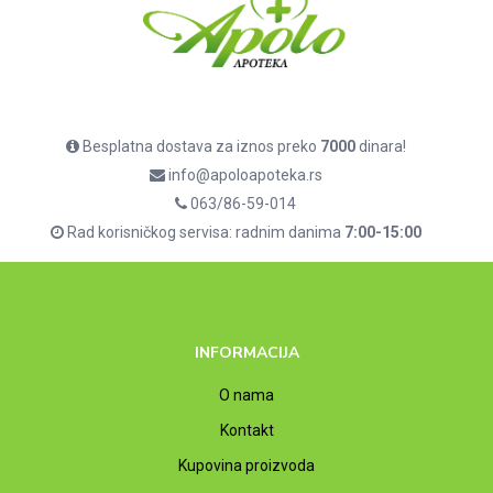
Besplatna dostava za iznos preko
7000
dinara!
info@apoloapoteka.rs
063/86-59-014
Rad korisničkog servisa: radnim danima
7:00-15:00
INFORMACIJA
O nama
Kontakt
Kupovina proizvoda