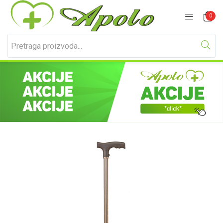
Prijavite se
Registracija
0
Unesite svoje korisničko ime i lozinku za prijavu.
Zapamti me
Izgubljena lozinka?