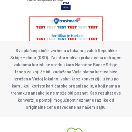
Sva plaćanja biće izvršena u lokalnoj valuti Republike
Srbije – dinar (RSD). Za informativni prikaz cena u drugim
valutama koristi se srednji kurs Narodne Banke Srbije.
Iznos za koji će biti zadužena Vaša platna kartica biće
izražen u Vašoj lokalnoj valuti kroz konverziju u istu po
kursu koji koriste kartičarske organizacije, a koji nama u
trenutku transakcije ne može biti poznat. Kao rezultat ove
konverzije postoji mogućnost neznatne razlike od
originalne cene navedene na našem sajtu.