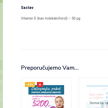
Sastav
Vitamin D (kao holekalciferol) – 50 µg
Preporučujemo Vam…
-44%
★
Nema na za