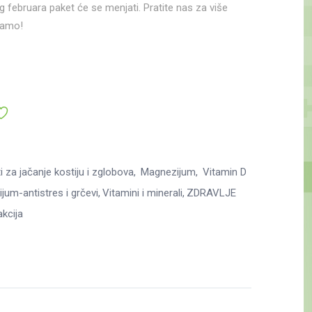
 februara paket će se menjati. Pratite nas za više
mamo!
i za jačanje kostiju i zglobova
Magnezijum
Vitamin D
jum-antistres i grčevi
Vitamini i minerali
ZDRAVLJE
akcija