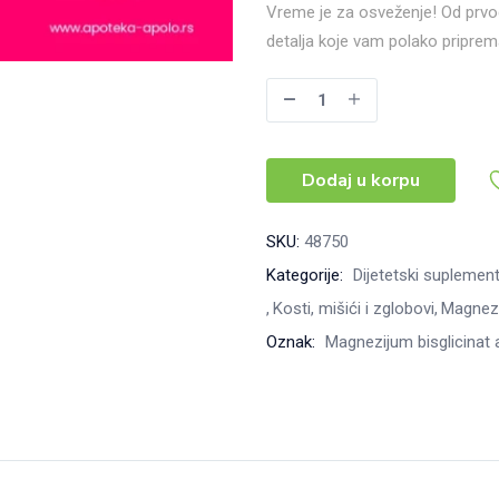
Vreme je za osveženje! Od prvog
detalja koje vam polako pripre
Super
vitamin
paket
Dodaj u korpu
magnezijum
bisglicinata
i
SKU:
48750
vitamina
Kategorije:
Dijetetski suplement
D3,
Kosti, mišići i zglobovi
Magnezi
120
Oznak:
Magnezijum bisglicinat 
tableta
magnezijuma
+
30
kapsula
vitamina