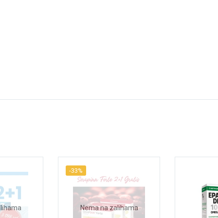
-33%
lihama
Nema na zalihama