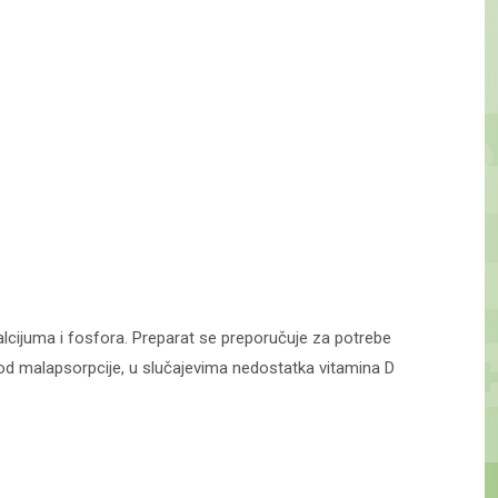
alcijuma i fosfora. Preparat se preporučuje za potrebe
 od malapsorpcije, u slučajevima nedostatka vitamina D