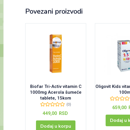
Povezani proizvodi
Biofar Tri-Activ vitamin C
Oligovit Kids vit
1000mg Acerola šumeće
100m
tablete, 15kom
(0)
659,00
449,00
RSD
Dodaj u 
Dodaj u korpu