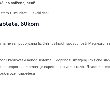
D3 po sniženoj ceni!
D3
količina
stemu i imunitetu – svaki dan!
tablete, 60kom
 namenjen poboljšanju fizičkih i psihičkih sposobnosti. Magnezijum se
og i kardiovaskularnog sistema. – doprinosi smanjenju mišićne slabo
ije i osteoporoze – smanjuje napetost, nervozu i razdražljivost – prep
roskleroze i dijabetesa