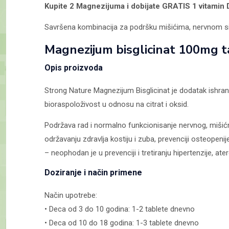
Kupite 2 Magnezijuma i dobijate GRATIS 1 vitamin 
Savršena kombinacija za podršku mišićima, nervnom si
Magnezijum bisglicinat 100mg 
Opis proizvoda
Strong Nature Magnezijum Bisglicinat je dodatak ishrani
bioraspoloživost u odnosu na citrat i oksid.
Podržava rad i normalno funkcionisanje nervnog, mišićn
održavanju zdravlja kostiju i zuba, prevenciji osteopen
– neophodan je u prevenciji i tretiranju hipertenzije, ate
Doziranje i način primene
Način upotrebe:
• Deca od 3 do 10 godina: 1-2 tablete dnevno
• Deca od 10 do 18 godina: 1-3 tablete dnevno