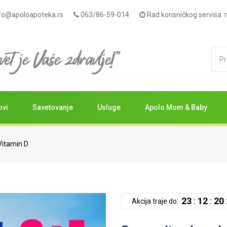
fo@apoloapoteka.rs
063/86-59-014
Rad korisničkog servisa
ovi
Savetovanje
Usluge
Apolo Mom & Baby
Vitamin D
23
:
12
:
20
Akcija traje do: