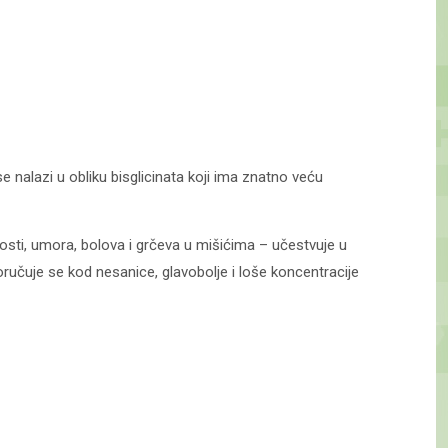
 nalazi u obliku bisglicinata koji ima znatno veću
sti, umora, bolova i grčeva u mišićima – učestvuje u
oručuje se kod nesanice, glavobolje i loše koncentracije