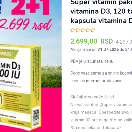
Super vitamin pake
vitamina D3, 120 
kapsula vitamina 
Трен
2.699,00
RSD
4.297,
цена
Akcija traje od
31.07.2026
do
31.
је:
PDV je uračunat u cenu.
2.699
Cene važe samo za online kupovi
cene na internet prodavnici.
Slušali smo vaše želje!
Na vaš zahtev, „Super vitamin 
kraja meseca! Obezbedite svoj mi
vitamin D3 pre nego što se zalih
Šta nas čeka od februara?