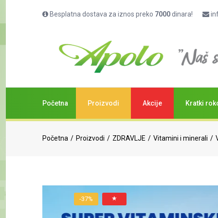
Besplatna dostava za iznos preko
7000
dinara!
in
Početna
Proizvodi
Akcije
Kratki rok
Početna
Proizvodi
ZDRAVLJE
Vitamini i minerali
★
-37%