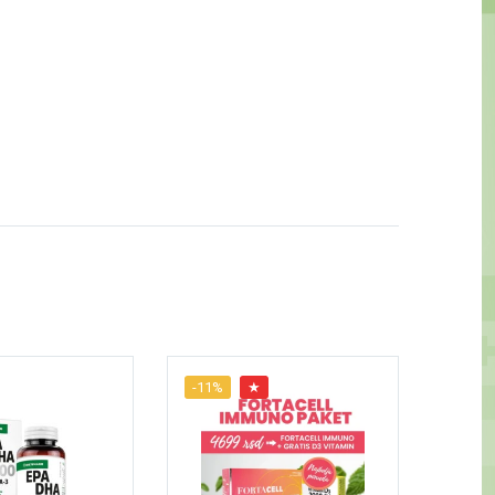
-11%
★
-16%