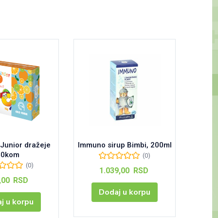
 Junior dražeje
Immuno sirup Bimbi, 200ml
Fit
40kom
(0)
(0)
1.039,00
RSD
,00
RSD
Dodaj u korpu
j u korpu