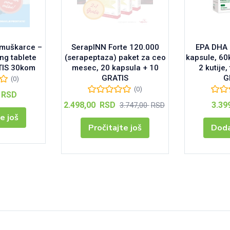
 muškarce –
SerapINN Forte 120.000
EPA DHA
ng tablete
(serapeptaza) paket za ceo
kapsule, 60
TIS 30kom
mesec, 20 kapsula + 10
2 kutije,
GRATIS
G
(0)
(0)
RSD
Тренутна
Оригинална
2.498,00
RSD
3.39
3.747,00
RSD
цена
цена
e još
је:
је
Pročitajte još
Doda
2.498,00 RSD.
била:
3.747,00 RSD.