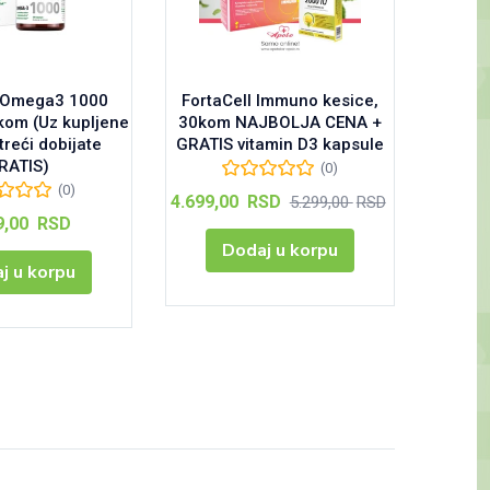
 Omega3 1000
FortaCell Immuno kesice,
Sup
kom (Uz kupljene
30kom NAJBOLJA CENA +
magne
 treći dobijate
GRATIS vitamin D3 kapsule
vita
RATIS)
magne
(0)
(0)
Тренутна
Оригинална
4.699,00
RSD
5.299,00
RSD
цена
цена
9,00
RSD
је:
је
3.099,
Dodaj u korpu
4.699,00 RSD.
била:
j u korpu
5.299,00 RSD