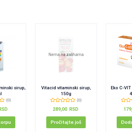
Nema na zalihama
aminski sirup,
Vitacid vitaminski sirup,
Eko C-VIT
l
150g
(0)
(0)
RSD
289,00
RSD
179
korpu
Pročitajte još
Doda