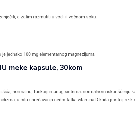
gnječiti, a zatim razmutiti u vodi ili voćnom soku.
 što je jednako 100 mg elementarnog magnezijuma
0IU meke kapsule, 30kom
mišića, normalnoj funkciji imunog sistema, normalnom iskorišćenju k
oidizma, u cilju sprečavanja nedostatka vitamina D kada postoji rizik