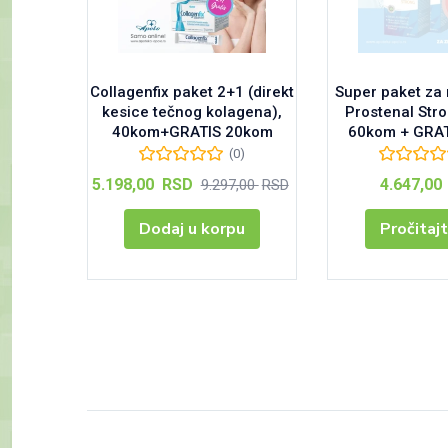
Collagenfix paket 2+1 (direkt
Super paket za
kesice tečnog kolagena),
Prostenal Stro
40kom+GRATIS 20kom
60kom + GRA
(0)
Тренутна
Оригинална
5.198,00
RSD
4.647,00
9.297,00
RSD
цена
цена
је:
је
Dodaj u korpu
Pročitajt
5.198,00 RSD.
била:
9.297,00 RSD.