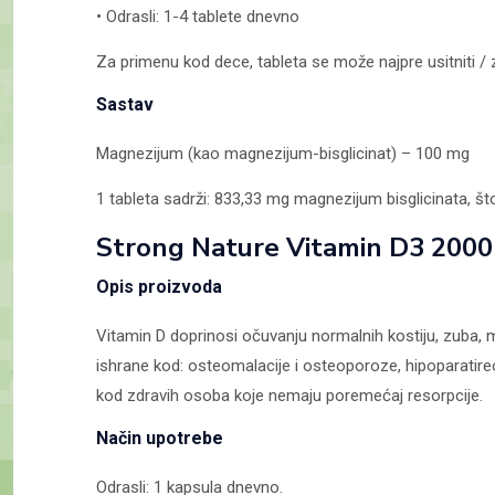
• Odrasli: 1-4 tablete dnevno
Za primenu kod dece, tableta se može najpre usitniti / z
Sastav
Magnezijum (kao magnezijum-bisglicinat) – 100 mg
1 tableta sadrži: 833,33 mg magnezijum bisglicinata,
Strong Nature Vitamin D3 200
Opis proizvoda
Vitamin D doprinosi očuvanju normalnih kostiju, zuba, 
ishrane kod: osteomalacije i osteoporoze, hipoparatire
kod zdravih osoba koje nemaju poremećaj resorpcije.
Način upotrebe
Odrasli: 1 kapsula dnevno.