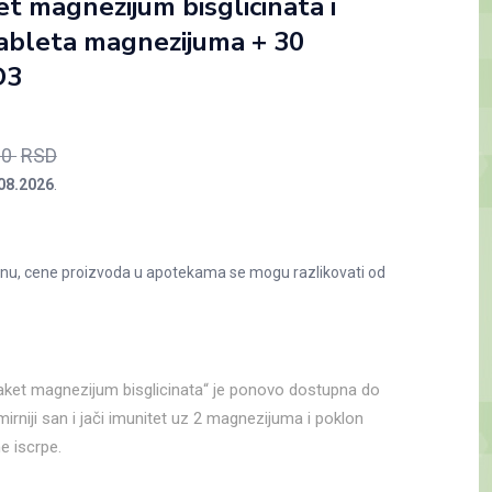
t magnezijum bisglicinata i
tableta magnezijuma + 30
D3
утна
Оригинална
00
RSD
цена
08.2026
.
је
,00 RSD.
била:
4.297,00 RSD.
nu, cene proizvoda u apotekama se mogu razlikovati od
paket magnezijum bisglicinata“ je ponovo dostupna do
rniji san i jači imunitet uz 2 magnezijuma i poklon
e iscrpe.