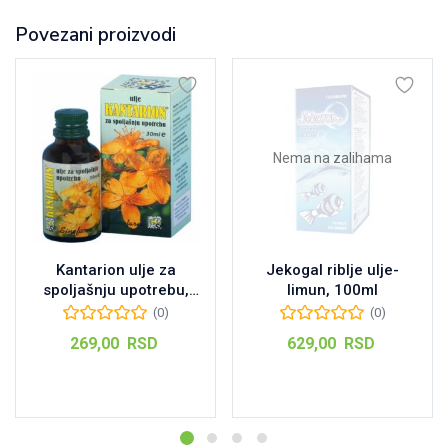
Povezani proizvodi
Nema na zalihama
Kantarion ulje za
Jekogal riblje ulje-
spoljašnju upotrebu,
limun, 100ml
30ml
(0)
(0)
269,00
RSD
629,00
RSD
Dodaj u korpu
Pročitajte još