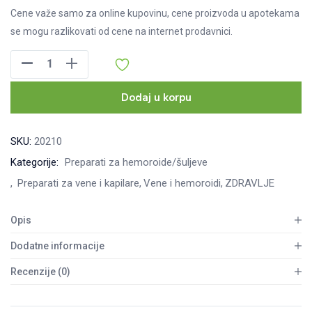
Cene važe samo za online kupovinu, cene proizvoda u apotekama
se mogu razlikovati od cene na internet prodavnici.
Venodia
plus
tablete
Dodaj u korpu
30
kom
SKU:
20210
količina
Kategorije:
Preparati za hemoroide/šuljeve
Preparati za vene i kapilare
Vene i hemoroidi
ZDRAVLJE
Opis
Dodatne informacije
Recenzije (0)