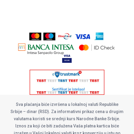
Sva plaćanja biće izvršena u lokalnoj valuti Republike
Srbije – dinar (RSD). Za informativni prikaz cena u drugim
valutama koristi se srednji kurs Narodne Banke Srbije.
Iznos za koji će biti zadužena Vaša platna kartica biće
izražen u Vašoj lokalnoj valuti kroz konverziju u istu po