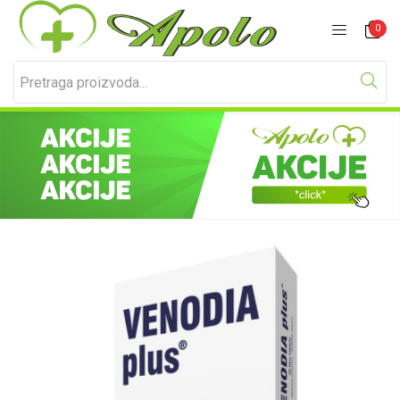
Prijavite se
Registracija
0
Unesite svoje korisničko ime i lozinku za prijavu.
Zapamti me
Izgubljena lozinka?