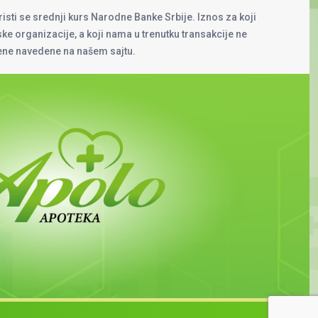
risti se srednji kurs Narodne Banke Srbije. Iznos za koji
rske organizacije, a koji nama u trenutku transakcije ne
cene navedene na našem sajtu.