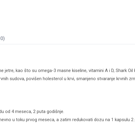
(0)
ine jetre, kao što su omega-3 masne kiseline, vitamini A i D, Shark Oil
 krvnih sudova, povišen holesterol u krvi, smanjeno stvaranje krvni
du od 4 meseca, 2 puta godišnje.
dnevno u toku prvog meseca, a zatim redukovati dozu na 1 kapsulu