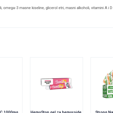
oli, omega-3 masne kiseline, glicerol etri, masni alkoholi, vitamini A i D
n C 1000mg
HemoStop gel za hemoroide,
Strong Na