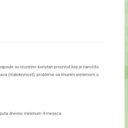
 kapsule su izuzetno koristan proizvod koji je naročito
h zrnaca (malokrvnost), probleme sa imunim sistemom u
 2 puta dnevno minimum 4 meseca.