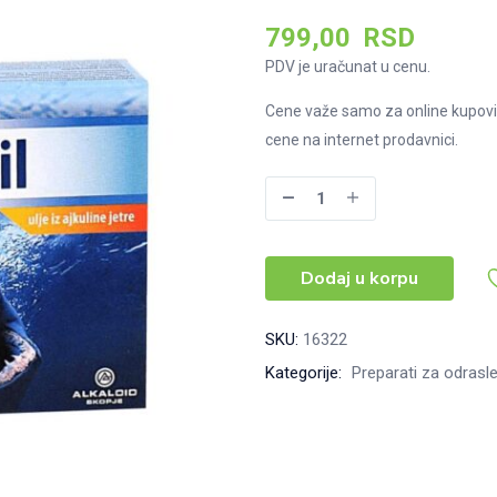
799,00
RSD
PDV je uračunat u cenu.
Cene važe samo za online kupovi
cene na internet prodavnici.
Alkakaps
Shark
Oil,
Dodaj u korpu
30
kapsula
količina
SKU:
16322
Kategorije:
Preparati za odrasl