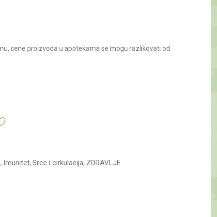
nu, cene proizvoda u apotekama se mogu razlikovati od
e
Imunitet
Srce i cirkulacija
ZDRAVLJE