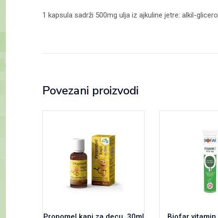
1 kapsula sadrži 500mg ulja iz ajkuline jetre: alkil-glicer
Povezani proizvodi
Propomel kapi za decu, 30ml
Biofar vitami