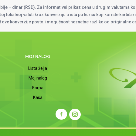
rbije – dinar (RSD). Za informativni prikaz cena u drugim valutama ko
oj lokalnoj valuti kroz konverziju u istu po kursu koji koriste kartiča
at ove konverzije postoji mogućnost neznatne razlike od originalne 
MOJ NALOG
Lista želja
Moj nalog
Korpa
Kasa