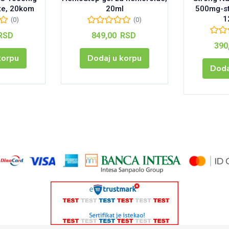
te, 20kom
20ml
500mg-st
1
(0)
(0)
RSD
849,00
RSD
390
korpu
Dodaj u korpu
Doda