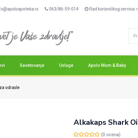
fo@apoloapoteka.rs
063/86-59-014
Rad korisničkog servisa
ovi
Savetovanje
Usluge
Apolo Mom & Baby
za odrasle
Alkakaps Shark Oi
(
0
ocena)