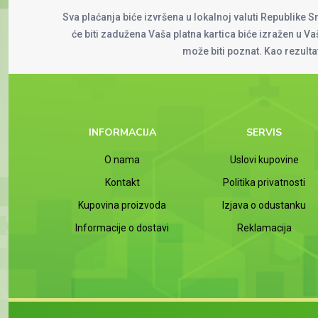
Sva plaćanja biće izvršena u lokalnoj valuti Republike S
će biti zadužena Vaša platna kartica biće izražen u Vaš
može biti poznat. Kao rezult
INFORMACIJA
SERVIS
O nama
Uslovi kupovine
Kontakt
Politika privatnosti
Kupovina proizvoda
Izjava o odustanku
Informacije o dostavi
Reklamacija