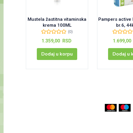
Mustela žastitna vitaminska
Pampers active 
krema 100ML
br.6, 4
(0)
1.359,00
RSD
1.699,00
Dodaj u korpu
Dodaj u 