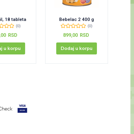
l, 18 tableta
Bebelac 2 400 g
Pamper
(0)
(0)
,00
RSD
899,00
RSD
j u korpu
Dodaj u korpu