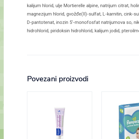
kalijum hlorid, ulje Mortierelle alpine, natrijum citrat, ho
magnezijum hlorid, gvožđe(II)-sulfat, L-karnitin, cink-s
D-pantotenat, inozin 5’-monofosfat natrijumova so, nikot
hidrohlorid, piridoksin hidrohlorid, kalijum jodid, ptero
Povezani proizvodi