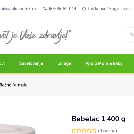
fo@apoloapoteka.rs
063/86-59-014
Rad korisničkog servisa
ovi
Savetovanje
Usluge
Apolo Mom & Baby
lečne formule
Bebelac 1 400 g
(
0
ocena)