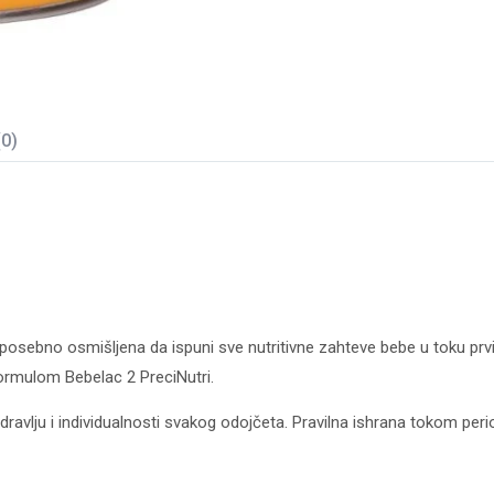
(0)
 posebno osmišljena da ispuni sve nutritivne zahteve bebe u toku pr
rmulom Bebelac 2 PreciNutri.
vlju i individualnosti svakog odojčeta. Pravilna ishrana tokom perio