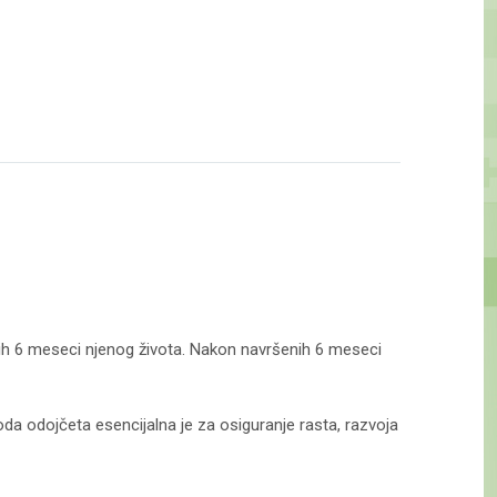
vih 6 meseci njenog života. Nakon navršenih 6 meseci
da odojčeta esencijalna je za osiguranje rasta, razvoja