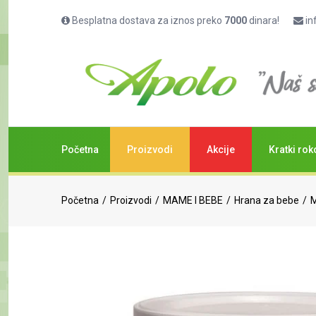
Besplatna dostava za iznos preko
7000
dinara!
in
Početna
Proizvodi
Akcije
Kratki rok
Početna
Proizvodi
MAME I BEBE
Hrana za bebe
M