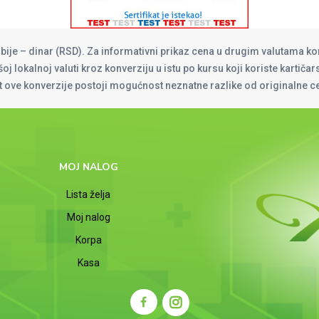
rbije – dinar (RSD). Za informativni prikaz cena u drugim valutama ko
oj lokalnoj valuti kroz konverziju u istu po kursu koji koriste kartiča
at ove konverzije postoji mogućnost neznatne razlike od originalne 
MOJ NALOG
Lista želja
Moj nalog
Korpa
Kasa