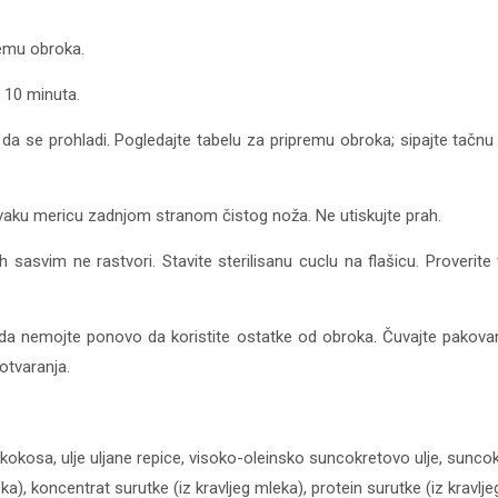
remu obroka.
m 10 minuta.
e da se prohladi. Pogledajte tabelu za pripremu obroka; sipajte tačn
svaku mericu zadnjom stranom čistog noža. Ne utiskujte prah.
h sasvim ne rastvori. Stavite sterilisanu cuclu na flašicu. Proverit
kada nemojte ponovo da koristite ostatke od obroka. Čuvajte pako
 otvaranja.
ulje kokosa, ulje uljane repice, visoko-oleinsko suncokretovo ulje, sun
ka), koncentrat surutke (iz kravljeg mleka), protein surutke (iz kravljeg