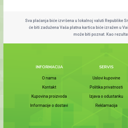
Sva plaćanja biće izvršena u lokalnoj valuti Republike S
će biti zadužena Vaša platna kartica biće izražen u Vaš
može biti poznat. Kao rezult
INFORMACIJA
SERVIS
O nama
Uslovi kupovine
Kontakt
Politika privatnosti
Kupovina proizvoda
Izjava o odustanku
Informacije o dostavi
Reklamacija