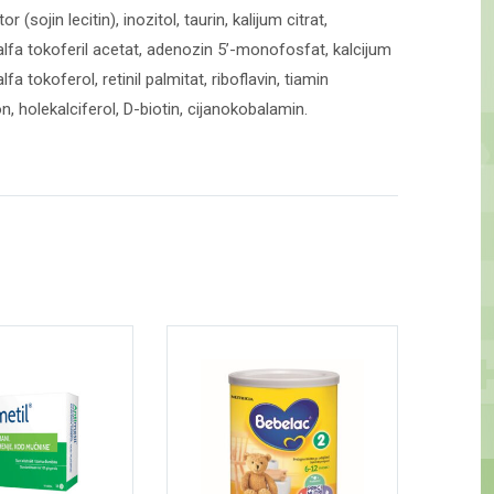
(sojin lecitin), inozitol, taurin, kalijum citrat,
-alfa tokoferil acetat, adenozin 5’-monofosfat, kalcijum
tokoferol, retinil palmitat, riboflavin, tiamin
n, holekalciferol, D-biotin, cijanokobalamin.