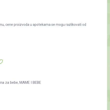
nu, cene proizvoda u apotekama se mogu razlikovati od
na za bebe
MAME I BEBE