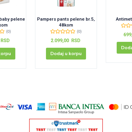
baby pelene
Pampers pants pelene br.5,
Antimeti
4kom
48kom
(0)
(0)
699
RSD
2.099,00
RSD
Doda
korpu
Dodaj u korpu