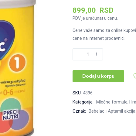
899,00
RSD
PDV je uračunat u cenu.
Cene važe samo za online kupovi
cene na internet prodavnici.
Bebelac
1
400
Dodaj u korpu
g
količina
SKU:
4396
Kategorije:
Mlečne formule
Hra
Oznak:
Bebelac i Aptamil akcija