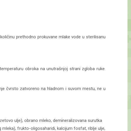
u količinu prethodno prokuvane mlake vode u sterilisanu
e temperaturu obroka na unutrašnjoj strani zgloba ruke.
vanje čvrsto zatvoreno na hladnom i suvom mestu, ne u
cokretovo ulje), obrano mleko, demineralizovana surutka
 mleka), frukto-oligosaharidi, kalcijum fosfat, riblje ulje,