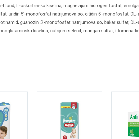
lin-hlorid, L-askorbinska kiselina, magnezijum hidrogen fosfat, emulgator 
ulfat, uridin 5’-monofosfat natrijumova so, citidin 5’-monofosfat, DL
inamid, guanozin 5’-monofosfat natrijumova so, bakar sulfat, DL-alfa 
ilmonoglutaminska kiselina, natrijum selenit, mangan sulfat, fitomenadio