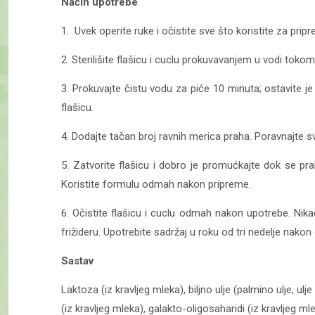
Način upotrebe
1. Uvek operite ruke i očistite sve što koristite za prip
2. Sterilišite flašicu i cuclu prokuvavanjem u vodi toko
3. Prokuvajte čistu vodu za piće 10 minuta; ostavite j
flašicu.
4. Dodajte tačan broj ravnih merica praha. Poravnajte 
5. Zatvorite flašicu i dobro je promućkajte dok se pra
Koristite formulu odmah nakon pripreme.
6. Očistite flašicu i cuclu odmah nakon upotrebe. Ni
frižideru. Upotrebite sadržaj u roku od tri nedelje nakon
Sastav
Laktoza (iz kravljeg mleka), biljno ulje (palmino ulje, 
(iz kravljeg mleka), galakto-oligosaharidi (iz kravljeg mle