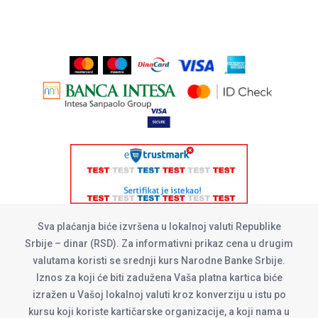
Sva plaćanja biće izvršena u lokalnoj valuti Republike
Srbije – dinar (RSD). Za informativni prikaz cena u drugim
valutama koristi se srednji kurs Narodne Banke Srbije.
Iznos za koji će biti zadužena Vaša platna kartica biće
izražen u Vašoj lokalnoj valuti kroz konverziju u istu po
kursu koji koriste kartičarske organizacije, a koji nama u