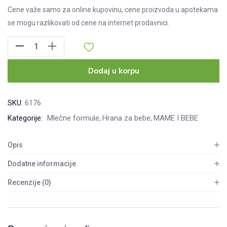
Cene važe samo za online kupovinu, cene proizvoda u apotekama
se mogu razlikovati od cene na internet prodavnici.
Aptamil
Premature
400
Dodaj u korpu
g
količina
SKU:
6176
Kategorije:
Mlečne formule
Hrana za bebe
MAME I BEBE
Opis
Dodatne informacije
Recenzije (0)