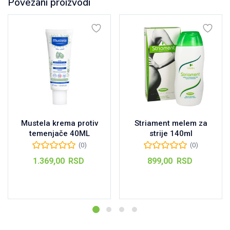
Povezani proizvodi
Mustela krema protiv
Striament melem za
temenjače 40ML
strije 140ml
(0)
(0)
1.369,00
RSD
899,00
RSD
Dodaj u korpu
Dodaj u korpu