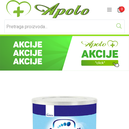
Prijavite se
Registracija
0
Unesite svoje korisničko ime i lozinku za prijavu.
Zapamti me
Izgubljena lozinka?