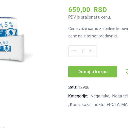
659,00
RSD
PDV je uračunat u cenu.
Cene važe samo za online kupovi
cene na internet prodavnici.
Bepanthen
krema
5%,
Dodaj u korpu
30g
količina
SKU:
12906
Kategorije:
Nega ruke
Nega tel
Kosa, koža i nokti
LEPOTA
MA