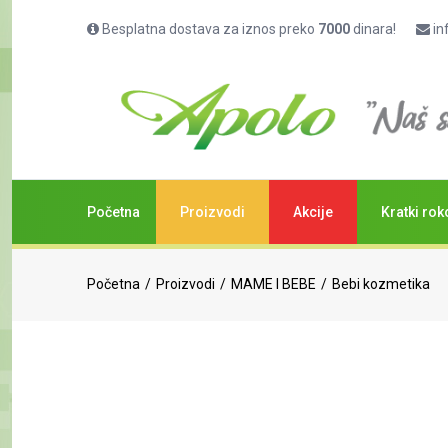
Besplatna dostava za iznos preko
7000
dinara!
in
Početna
Proizvodi
Akcije
Kratki rok
Početna
Proizvodi
MAME I BEBE
Bebi kozmetika