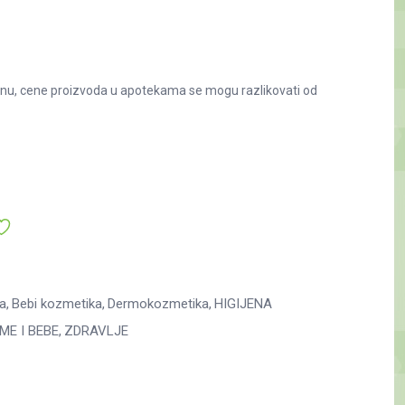
nu, cene proizvoda u apotekama se mogu razlikovati od
a
Bebi kozmetika
Dermokozmetika
HIGIJENA
ME I BEBE
ZDRAVLJE