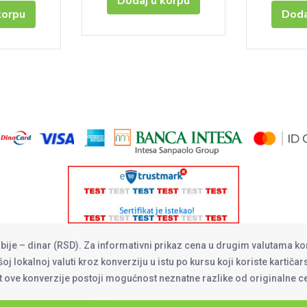
Dodaj u korpu
korpu
Doda
rbije – dinar (RSD). Za informativni prikaz cena u drugim valutama ko
oj lokalnoj valuti kroz konverziju u istu po kursu koji koriste kartiča
at ove konverzije postoji mogućnost neznatne razlike od originalne 