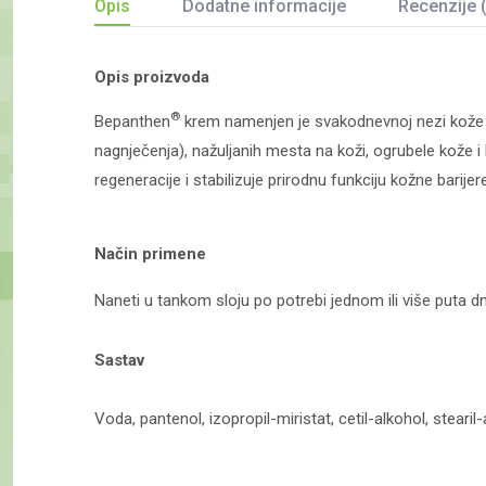
Opis
Dodatne informacije
Recenzije 
Opis proizvoda
®
Bepanthen
krem namenjen je svakodnevnoj nezi kože iz
nagnječenja), nažuljanih mesta na koži, ogrubele kože
regeneracije i stabilizuje prirodnu funkciju kožne barije
Način primene
Naneti u tankom sloju po potrebi jednom ili više puta d
Sastav
Voda, pantenol, izopropil-miristat, cetil-alkohol, stearil-