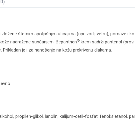
(0)
ložene štetnim spoljašnjim uticajima (npr. vodi, vetru), pomaže i ko
®
 i kože nadražene sunčanjem. Bepanthen
krem sadrži pantenol (provi
re. Prikladan je i za nanošenje na kožu prekrivenu dlakama.
nevno.
alkohol, propilen-glikol, lanolin, kalijum-cetil-fosfat, fenoksietanol, p