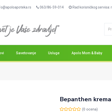
fo@apoloapoteka.rs
063/86-59-014
Rad korisničkog servisa
ovi
Savetovanje
Usluge
Apolo Mom & Baby
Bepanthen krema
(
0
ocena)