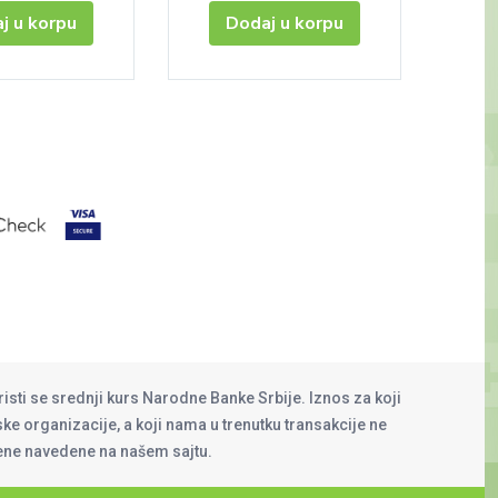
j u korpu
Dodaj u korpu
risti se srednji kurs Narodne Banke Srbije. Iznos za koji
rske organizacije, a koji nama u trenutku transakcije ne
cene navedene na našem sajtu.