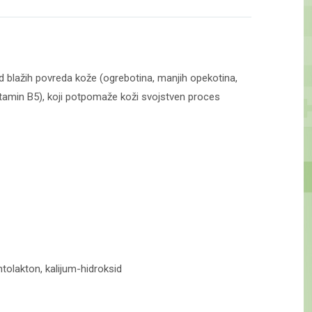
d blažih povreda kože (ogrebotina, manjih opekotina,
tamin B5), koji potpomaže koži svojstven proces
antolakton, kalijum-hidroksid