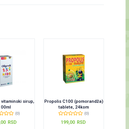
 vitaminski sirup,
Propolis C100 (pomorandža)
Propome
100ml
tablete, 24kom
(0)
(0)
,00
RSD
199,00
RSD