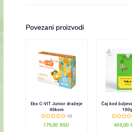
Povezani proizvodi
Eko C-VIT Junior dražeje
Čaj kod šuljeva
40kom
100
(0)
179,00
RSD
459,00