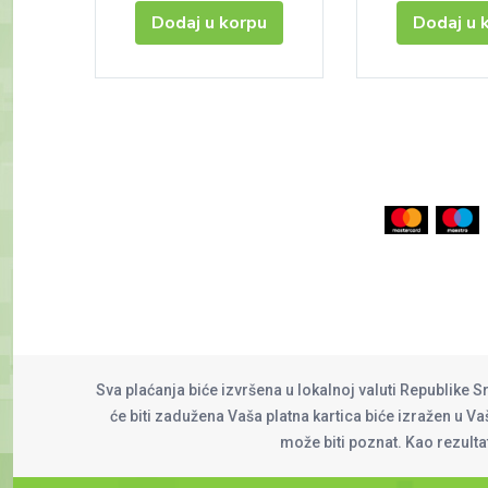
Dodaj u korpu
Dodaj u 
Sva plaćanja biće izvršena u lokalnoj valuti Republike S
će biti zadužena Vaša platna kartica biće izražen u Vaš
može biti poznat. Kao rezult