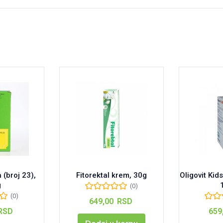
 (broj 23),
Fitorektal krem, 30g
Oligovit Kids
g
(0)
(0)
649,00
RSD
RSD
659