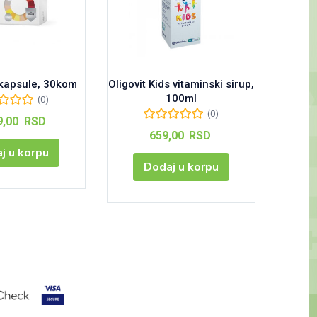
 kapsule, 30kom
Oligovit Kids vitaminski sirup,
Jekoga
100ml
(0)
(0)
9,00
RSD
659,00
RSD
j u korpu
Dodaj u korpu