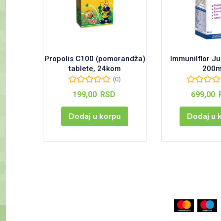
Propolis C100 (pomorandža)
Immunilflor Ju
tablete, 24kom
200m
(0)
199,00
RSD
699,00
Dodaj u korpu
Dodaj u 