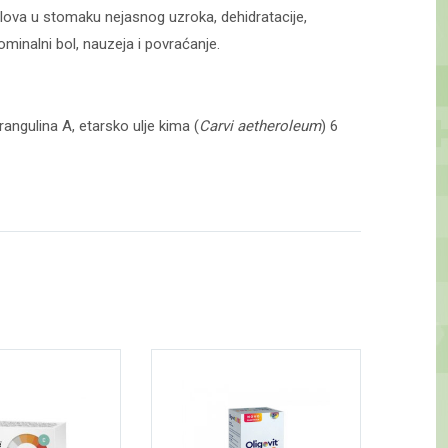
olova u stomaku nejasnog uzroka, dehidratacije,
minalni bol, nauzeja i povraćanje.
angulina A, etarsko ulje kima (
Carvi aetheroleum
) 6