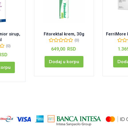
nior sirup,
Fitorektal krem, 30g
FerriMore
l
(0)
(0)
649,00
RSD
1.36
RSD
Dodaj u korpu
Doda
korpu