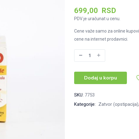
699,00
RSD
PDV je uračunat u cenu.
Cene važe samo za online kupovi
cene na internet prodavnici.
Bilax
D,
30
Dodaj u korpu
kapsula
količina
SKU:
7753
Kategorije:
Zatvor (opstipacija)