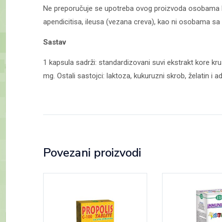
Ne preporučuje se upotreba ovog proizvoda osobama koje
apendicitisa, ileusa (vezana creva), kao ni osobama sa
Sastav
1 kapsula sadrži: standardizovani suvi ekstrakt kore kru
mg. Ostali sastojci: laktoza, kukuruzni skrob, želatin i a
Povezani proizvodi