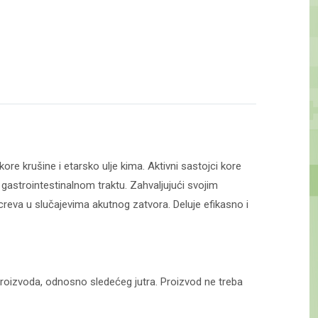
ore krušine i etarsko ulje kima. Aktivni sastojci kore
gastrointestinalnom traktu. Zahvaljujući svojim
creva u slučajevima akutnog zatvora. Deluje efikasno i
proizvoda, odnosno sledećeg jutra. Proizvod ne treba