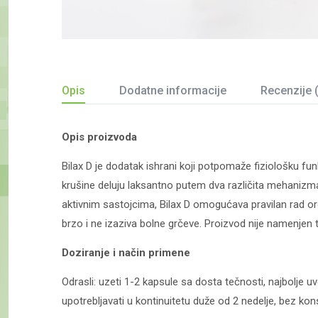
Opis
Dodatne informacije
Recenzije 
Opis proizvoda
Bilax D je dodatak ishrani koji potpomaže fiziološku funk
krušine deluju laksantno putem dva različita mehanizma
aktivnim sastojcima, Bilax D omogućava pravilan rad org
brzo i ne izaziva bolne grčeve. Proizvod nije namenjen 
Doziranje i način primene
Odrasli: uzeti 1-2 kapsule sa dosta tečnosti, najbolje
upotrebljavati u kontinuitetu duže od 2 nedelje, bez kon