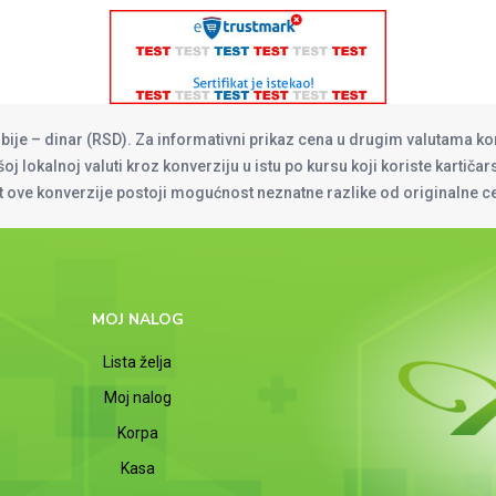
rbije – dinar (RSD). Za informativni prikaz cena u drugim valutama ko
oj lokalnoj valuti kroz konverziju u istu po kursu koji koriste kartiča
at ove konverzije postoji mogućnost neznatne razlike od originalne 
MOJ NALOG
Lista želja
Moj nalog
Korpa
Kasa