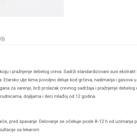
(0)
ciju i pražnjenje debelog creva. Sadrži standardizovani suvi ekstrakt k
. Etarsko ulje kima povoljno deluje kod grčeva, nadimanja i gasova u 
ana za varenje, brži prolazak crevnog sadržaja i pražnjenje debelog 
trudnicama, dojiljama i deci mlađoj od 12 godina.
 uveče, pred spavanje. Delovanje se očekuje posle 8-12 h od uzimanja 
sultacije sa lekarom.