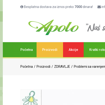
Besplatna dostava za iznos preko
7000
dinara!
in
Početna
Proizvodi
Akcije
Kratki rok
Početna
Proizvodi
ZDRAVLJE
Problemi sa varenje