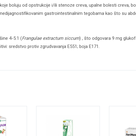
 boluju od opstrukcije i/ili stenoze creva, upalne bolesti creva, b
 nedijagnostifikovanim gastrointestinalnim tegobama kao što su abdo
šine 4-5:1 (
Frangulae extractum siccum
) , što odgovara 9 mg glukofr
ditivi: sredstvo protiv zgrudvavanja E551; boja E171.