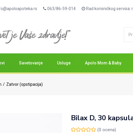
fo@apoloapoteka.rs
063/86-59-014
Rad korisničkog servisa
ovi
Savetovanje
Usluge
Apolo Mom & Baby
m
Zatvor (opstipacija)
Bilax D, 30 kapsul
(
0
ocena)