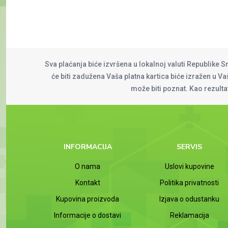
Sva plaćanja biće izvršena u lokalnoj valuti Republike S
će biti zadužena Vaša platna kartica biće izražen u Vaš
može biti poznat. Kao rezult
INFORMACIJA
SERVIS
O nama
Uslovi kupovine
Kontakt
Politika privatnosti
Kupovina proizvoda
Izjava o odustanku
Informacije o dostavi
Reklamacija