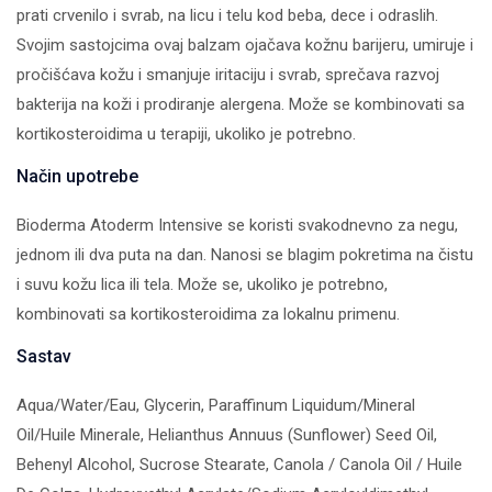
prati crvenilo i svrab, na licu i telu kod beba, dece i odraslih.
Svojim sastojcima ovaj balzam ojačava kožnu barijeru, umiruje i
pročišćava kožu i smanjuje iritaciju i svrab, sprečava razvoj
bakterija na koži i prodiranje alergena. Može se kombinovati sa
kortikosteroidima u terapiji, ukoliko je potrebno.
Način upotrebe
Bioderma Atoderm Intensive se koristi svakodnevno za negu,
jednom ili dva puta na dan. Nanosi se blagim pokretima na čistu
i suvu kožu lica ili tela. Može se, ukoliko je potrebno,
kombinovati sa kortikosteroidima za lokalnu primenu.
Sastav
Aqua/Water/Eau, Glycerin, Paraffinum Liquidum/Mineral
Oil/Huile Minerale, Helianthus Annuus (Sunflower) Seed Oil,
Behenyl Alcohol, Sucrose Stearate, Canola / Canola Oil / Huile