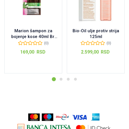
Marion šampon za
Bio-Oil ulje protiv strija
bojenje kose 40ml Br:
125ml
95 Chestnut
(0)
(0)
169,00
RSD
2.599,00
RSD
Dodaj u korpu
Dodaj u korpu