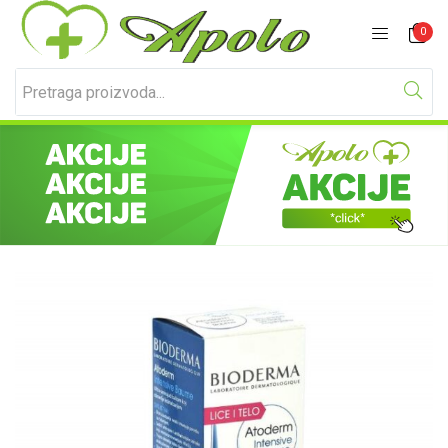
Prijavite se
Registracija
0
Unesite svoje korisničko ime i lozinku za prijavu.
Zapamti me
Izgubljena lozinka?