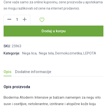
Cene važe samo za online kupovinu, cene proizvoda u apotekama
se mogu razlikovati od cene na internet prodavnici.
Bioderma
Atoderm
Intensive
Dodaj u korpu
baume,
500ml
SKU:
25963
količina
Kategorije:
Nega lica
Nega tela
Dermokozmetika
LEPOTA
Opis
Dodatne informacije
Opis proizvoda
Bioderma Atoderm Intensive je balzam namenjen za negu vrlo
suve i osetljive, netolerantne, iziritirane i atopične kože koju