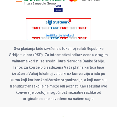
Sva plaćanja biće izvršena u lokalnoj valuti Republike
Srbije – dinar (RSD). Za informativni prikaz cena u drugim
valutama koristi se srednji kurs Narodne Banke Srbije.
Iznos za koji će biti zadužena Vaša platna kartica biće
izražen u Vašoj lokalnoj valuti kroz konverziju u istu po
kursu koji koriste kartičarske organizacije, a koji nama u
trenutku transakcije ne može biti poznat. Kao rezultat ove
konverzije postoji mogućnost neznatne razlike od
originalne cene navedene na našem sajtu.