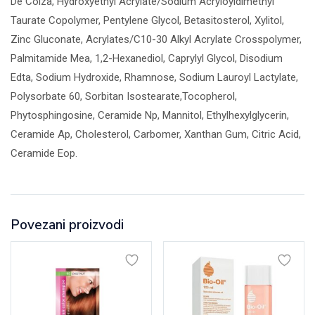
De Colza, Hydroxyethyl Acrylate/Sodium Acryloyldimethyl
Taurate Copolymer, Pentylene Glycol, Betasitosterol, Xylitol,
Zinc Gluconate, Acrylates/C10-30 Alkyl Acrylate Crosspolymer,
Palmitamide Mea, 1,2-Hexanediol, Caprylyl Glycol, Disodium
Edta, Sodium Hydroxide, Rhamnose, Sodium Lauroyl Lactylate,
Polysorbate 60, Sorbitan Isostearate,Tocopherol,
Phytosphingosine, Ceramide Np, Mannitol, Ethylhexylglycerin,
Ceramide Ap, Cholesterol, Carbomer, Xanthan Gum, Citric Acid,
Ceramide Eop.
Povezani proizvodi