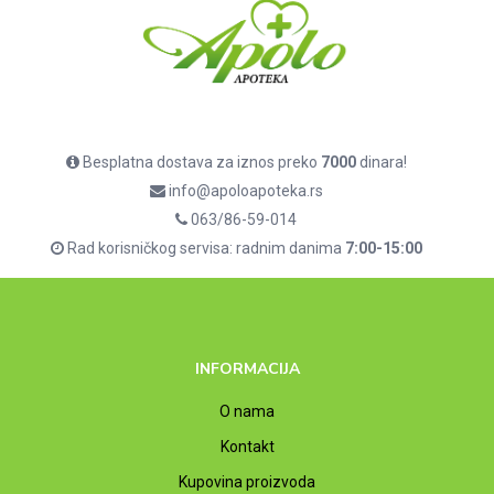
Besplatna dostava za iznos preko
7000
dinara!
info@apoloapoteka.rs
063/86-59-014
Rad korisničkog servisa: radnim danima
7:00-15:00
INFORMACIJA
O nama
Kontakt
Kupovina proizvoda