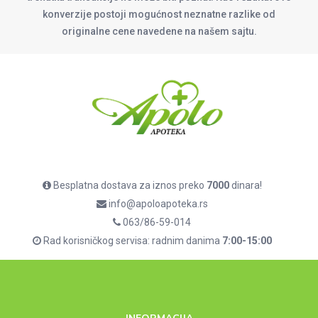
konverzije postoji mogućnost neznatne razlike od
originalne cene navedene na našem sajtu.
Besplatna dostava za iznos preko
7000
dinara!
info@apoloapoteka.rs
063/86-59-014
Rad korisničkog servisa: radnim danima
7:00-15:00