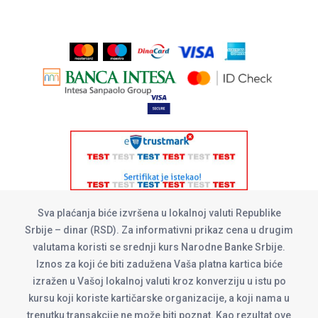
Sva plaćanja biće izvršena u lokalnoj valuti Republike
Srbije – dinar (RSD). Za informativni prikaz cena u drugim
valutama koristi se srednji kurs Narodne Banke Srbije.
Iznos za koji će biti zadužena Vaša platna kartica biće
izražen u Vašoj lokalnoj valuti kroz konverziju u istu po
kursu koji koriste kartičarske organizacije, a koji nama u
trenutku transakcije ne može biti poznat. Kao rezultat ove