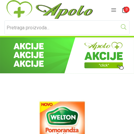
Prijavite se
Registracija
0
Unesite svoje korisničko ime i lozinku za prijavu.
Zapamti me
Izgubljena lozinka?