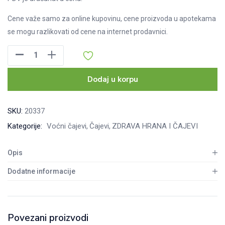
Cene važe samo za online kupovinu, cene proizvoda u apotekama
se mogu razlikovati od cene na internet prodavnici.
Čaj
Pomorandža
sa
Dodaj u korpu
đumbirom
filter
SKU:
20337
kesice,
Kategorije:
Voćni čajevi
Čajevi
ZDRAVA HRANA I ČAJEVI
20kom
količina
Opis
Dodatne informacije
Povezani proizvodi