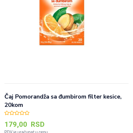
Čaj Pomorandža sa đumbirom filter kesice,
20kom
179,00
RSD
PDV je uračunat u cenu.