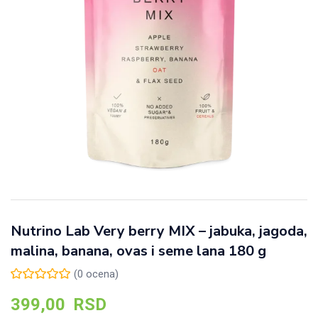
Nutrino Lab Very berry MIX – jabuka, jagoda,
malina, banana, ovas i seme lana 180 g
(
0
ocena)
399,00
RSD