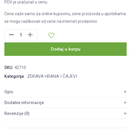
PDV je uračunat u cenu.
Cene važe samo za online kupovinu, cene proizvoda u apotekama
se mogu razlikovati od cene na internet prodavnici.
Nutrino
Lab
Very
Dodaj u korpu
berry
MIX
SKU:
42710
–
Kategorija:
ZDRAVA HRANA I ČAJEVI
jabuka,
jagoda,
Opis
malina,
banana,
Dodatne informacije
ovas
Recenzije (0)
i
seme