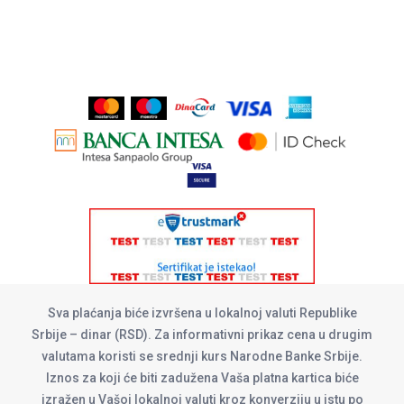
Sva plaćanja biće izvršena u lokalnoj valuti Republike
Srbije – dinar (RSD). Za informativni prikaz cena u drugim
valutama koristi se srednji kurs Narodne Banke Srbije.
Iznos za koji će biti zadužena Vaša platna kartica biće
izražen u Vašoj lokalnoj valuti kroz konverziju u istu po