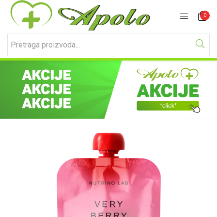
Prijavite se
Registracija
0
Unesite svoje korisničko ime i lozinku za prijavu.
Zapamti me
Izgubljena lozinka?