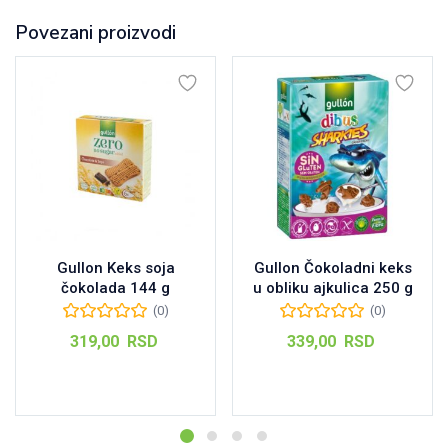
lana
180
Povezani proizvodi
g
količina
Gullon Keks soja
Gullon Čokoladni keks
čokolada 144 g
u obliku ajkulica 250 g
(0)
(0)
319,00
RSD
339,00
RSD
Dodaj u korpu
Dodaj u korpu