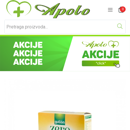
Prijavite se
Registracija
0
Unesite svoje korisničko ime i lozinku za prijavu.
Zapamti me
Izgubljena lozinka?