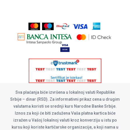
Sva plaćanja biće izvršena u lokalnoj valuti Republike
Srbije – dinar (RSD). Za informativni prikaz cena u drugim
valutama koristi se srednji kurs Narodne Banke Srbije.
Iznos za koji će biti zadužena Vaša platna kartica biće
izražen u Vašoj lokalnoj valuti kroz konverziju u istu po
kursu koji koriste kartičarske organizacije, a koji nama u