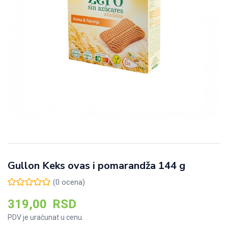
Gullon Keks ovas i pomarandža 144 g
(
0
ocena)
319,00
RSD
PDV je uračunat u cenu.