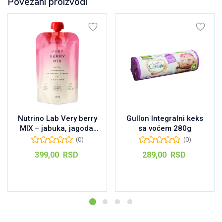
Povezani proizvodi
Nutrino Lab Very berry
Gullon Integralni keks
MIX – jabuka, jagoda,
sa voćem 280g
malina, banana, ovas i
(0)
(0)
seme lana 180 g
399,00
RSD
289,00
RSD
Dodaj u korpu
Dodaj u korpu