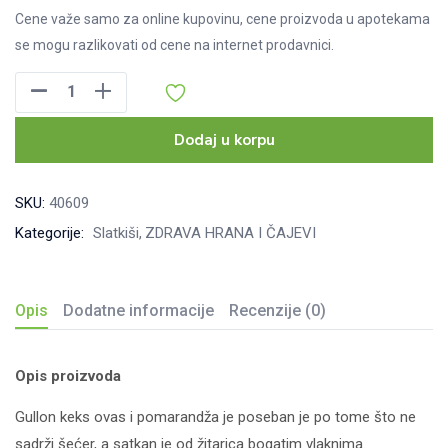
Cene važe samo za online kupovinu, cene proizvoda u apotekama
se mogu razlikovati od cene na internet prodavnici.
Gullon
Keks
ovas
Dodaj u korpu
i
pomarandža
SKU:
40609
144
Kategorije:
Slatkiši
ZDRAVA HRANA I ČAJEVI
g
količina
Opis
Dodatne informacije
Recenzije (0)
Opis proizvoda
Gullon keks ovas i pomarandža je poseban je po tome što ne
sadrži šećer, a satkan je od žitarica bogatim vlaknima.