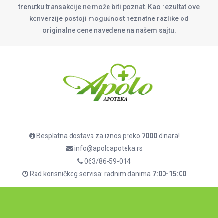
trenutku transakcije ne može biti poznat. Kao rezultat ove
konverzije postoji mogućnost neznatne razlike od
originalne cene navedene na našem sajtu.
Besplatna dostava za iznos preko
7000
dinara!
info@apoloapoteka.rs
063/86-59-014
Rad korisničkog servisa: radnim danima
7:00-15:00