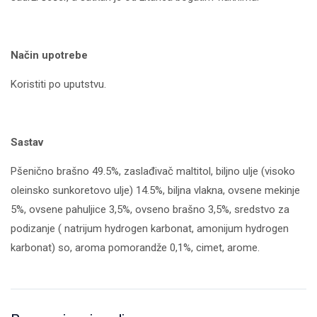
Način upotrebe
Koristiti po uputstvu.
Sastav
Pšenično brašno 49.5%, zaslađivač maltitol, biljno ulje (visoko
oleinsko sunkoretovo ulje) 14.5%, biljna vlakna, ovsene mekinje
5%, ovsene pahuljice 3,5%, ovseno brašno 3,5%, sredstvo za
podizanje ( natrijum hydrogen karbonat, amonijum hydrogen
karbonat) so, aroma pomorandže 0,1%, cimet, arome.