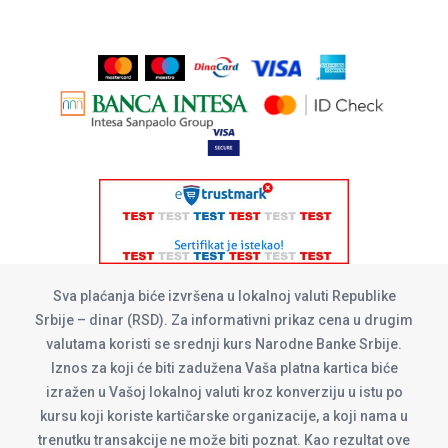
Sva plaćanja biće izvršena u lokalnoj valuti Republike
Srbije – dinar (RSD). Za informativni prikaz cena u drugim
valutama koristi se srednji kurs Narodne Banke Srbije.
Iznos za koji će biti zadužena Vaša platna kartica biće
izražen u Vašoj lokalnoj valuti kroz konverziju u istu po
kursu koji koriste kartičarske organizacije, a koji nama u
trenutku transakcije ne može biti poznat. Kao rezultat ove