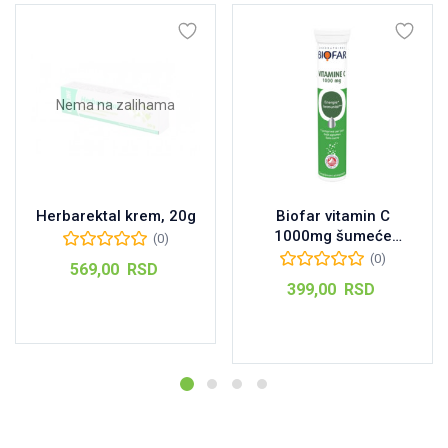
Nema na zalihama
Herbarektal krem, 20g
Biofar vitamin C
1000mg šumeće
(0)
tablete, 20kom
(0)
569,00
RSD
399,00
RSD
Pročitajte još
Dodaj u korpu