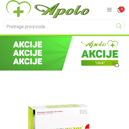
Prijavite se
Registracija
0
Unesite svoje korisničko ime i lozinku za prijavu.
Zapamti me
Izgubljena lozinka?