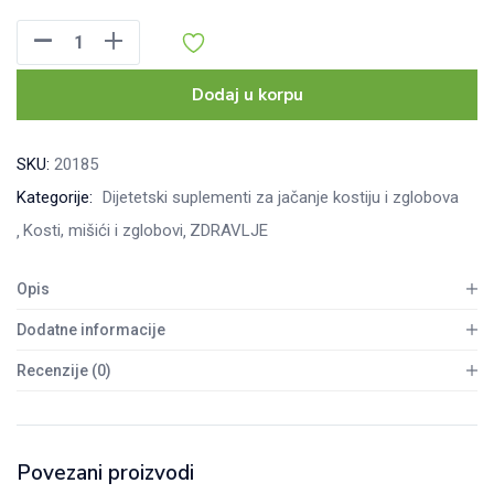
Cartinorm
+
D3
Dodaj u korpu
vitamin,
60
SKU:
20185
tableta
Kategorije:
Dijetetski suplementi za jačanje kostiju i zglobova
količina
Kosti, mišići i zglobovi
ZDRAVLJE
Opis
Dodatne informacije
Recenzije (0)
Povezani proizvodi