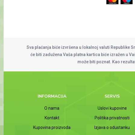
Sva plaćanja biće izvršena u lokalnoj valuti Republike S
će biti zadužena Vaša platna kartica biće izražen u Vaš
može biti poznat. Kao rezult
INFORMACIJA
SERVIS
O nama
Uslovi kupovine
Kontakt
Politika privatnosti
Kupovina proizvoda
Izjava o odustanku