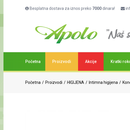
Besplatna dostava za iznos preko
7000
dinara!
in
Početna
Proizvodi
Akcije
Kratki rok
Početna
Proizvodi
HIGIJENA
Intimna higijena
Kond