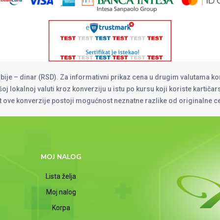
rbije – dinar (RSD). Za informativni prikaz cena u drugim valutama ko
oj lokalnoj valuti kroz konverziju u istu po kursu koji koriste kartiča
at ove konverzije postoji mogućnost neznatne razlike od originalne 
MOJ NALOG
Lista želja
Moj nalog
Korpa