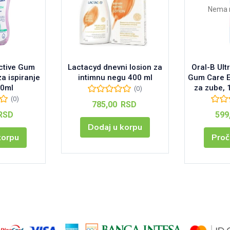
Nema 
ctive Gum
Lactacyd dnevni losion za
Oral-B Ult
za ispiranje
intimnu negu 400 ml
Gum Care E
00ml
za zube,
(0)
(0)
785,00
RSD
RSD
599
Dodaj u korpu
korpu
Proč