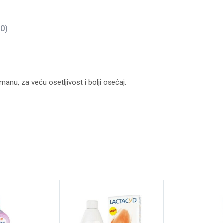
(0)
manu, za veću osetljivost i bolji osećaj.