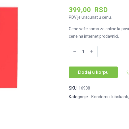
399,00
RSD
PDV je uračunat u cenu.
Cene važe samo za online kupovi
cene na internet prodavnici.
Durex
Feel
Ultra
Dodaj u korpu
Thin
kondomi,
3kom
SKU:
16938
količina
Kategorije:
Kondomi i lubrikanti