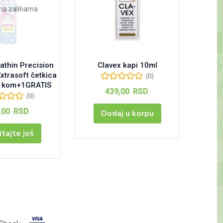
na zalihama
rathin Precision
Clavex kapi 10ml
Brđans
xtrasoft četkica
protiv
(0)
 1kom+1GRATIS
439,00
RSD
(0)
,00
RSD
Dodaj u korpu
itajte još