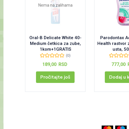
Nema na zalihama
Oral-B Delicate White 40-
Parodontax A
Medium četkica za zube,
Health rastvor 
1kom+1GRATIS
usta, 5
(0)
189,00
RSD
777,00
Pročitajte još
Dodaj u 