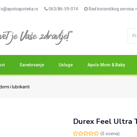
fo@apoloapoteka.rs
063/86-59-014
Rad korisničkog servisa
ovi
Savetovanje
Usluge
Apolo Mom & Baby
omi i lubrikanti
Durex Feel Ultra 
(
0
ocena)