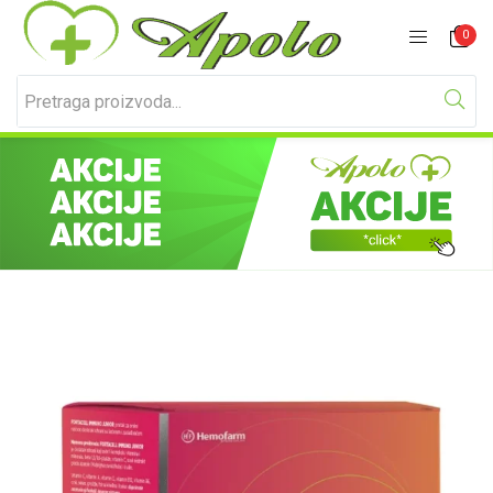
Prijavite se
Registracija
0
Unesite svoje korisničko ime i lozinku za prijavu.
Zapamti me
Izgubljena lozinka?