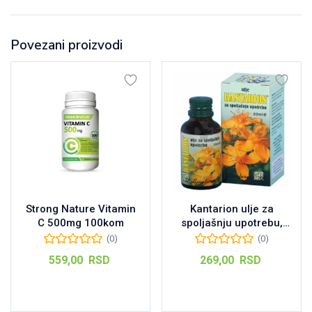
Povezani proizvodi
Strong Nature Vitamin
Kantarion ulje za
C 500mg 100kom
spoljašnju upotrebu,
30ml
(0)
(0)
559,00
RSD
269,00
RSD
Dodaj u korpu
Dodaj u korpu