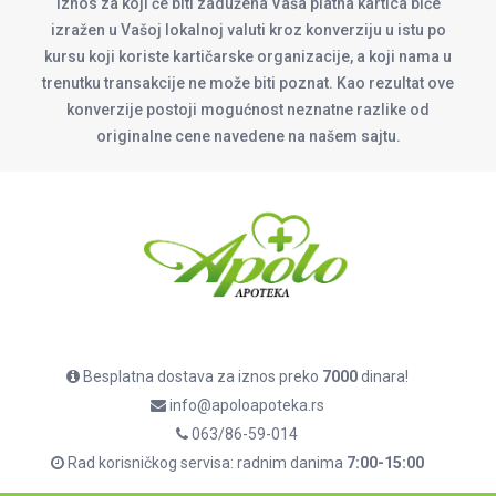
Iznos za koji će biti zadužena Vaša platna kartica biće
izražen u Vašoj lokalnoj valuti kroz konverziju u istu po
kursu koji koriste kartičarske organizacije, a koji nama u
trenutku transakcije ne može biti poznat. Kao rezultat ove
konverzije postoji mogućnost neznatne razlike od
originalne cene navedene na našem sajtu.
Besplatna dostava za iznos preko
7000
dinara!
info@apoloapoteka.rs
063/86-59-014
Rad korisničkog servisa: radnim danima
7:00-15:00