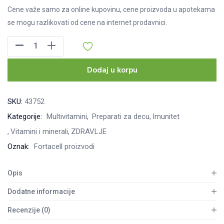
Cene važe samo za online kupovinu, cene proizvoda u apotekama
se mogu razlikovati od cene na internet prodavnici.
Fortacell
Immuno
Junior,
Dodaj u korpu
15
kesica
SKU:
43752
količina
Kategorije:
Multivitamini
Preparati za decu
Imunitet
Vitamini i minerali
ZDRAVLJE
Oznak:
Fortacell proizvodi
Opis
Dodatne informacije
Recenzije (0)