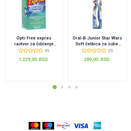
Opti-free expres
Oral-B Junior Star Wars
rastvor za čišćenje
Soft četkica za zube,
sočiva 355 ml
1kom
(0)
(0)
1.229,00
RSD
289,00
RSD
Dodaj u korpu
Dodaj u korpu