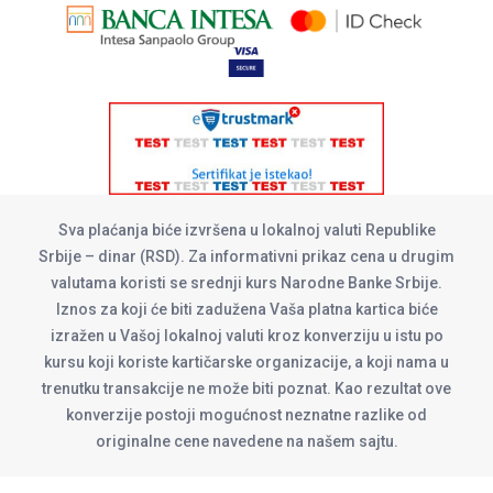
Sva plaćanja biće izvršena u lokalnoj valuti Republike
Srbije – dinar (RSD). Za informativni prikaz cena u drugim
valutama koristi se srednji kurs Narodne Banke Srbije.
Iznos za koji će biti zadužena Vaša platna kartica biće
izražen u Vašoj lokalnoj valuti kroz konverziju u istu po
kursu koji koriste kartičarske organizacije, a koji nama u
trenutku transakcije ne može biti poznat. Kao rezultat ove
konverzije postoji mogućnost neznatne razlike od
originalne cene navedene na našem sajtu.