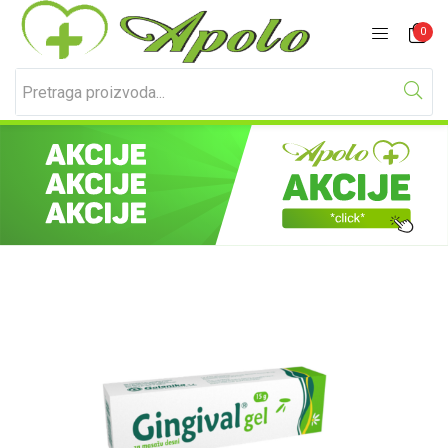
Prijavite se
Registracija
0
Unesite svoje korisničko ime i lozinku za prijavu.
Zapamti me
Izgubljena lozinka?