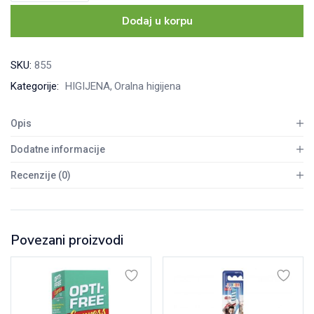
za
Dodaj u korpu
desni
15g
SKU:
855
količina
Kategorije:
HIGIJENA
Oralna higijena
Opis
Dodatne informacije
Recenzije (0)
Povezani proizvodi