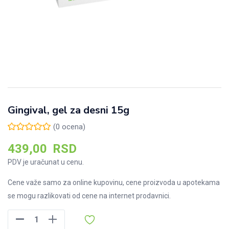
Gingival, gel za desni 15g
(
0
ocena)
439,00
RSD
PDV je uračunat u cenu.
Cene važe samo za online kupovinu, cene proizvoda u apotekama
se mogu razlikovati od cene na internet prodavnici.
Gingival,
gel