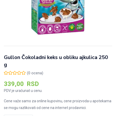
Gullon Čokoladni keks u obliku ajkulica 250
g
(
0
ocena)
339,00
RSD
PDV je uračunat u cenu.
Cene važe samo za online kupovinu, cene proizvoda u apotekama
se mogu razlikovati od cene na internet prodavnici.