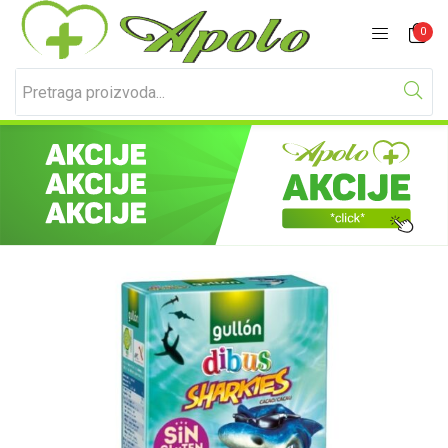
Prijavite se
Registracija
0
Unesite svoje korisničko ime i lozinku za prijavu.
Zapamti me
Izgubljena lozinka?