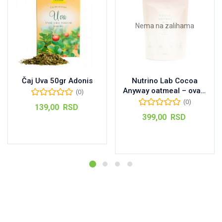
Nema na zalihama
Čaj Uva 50gr Adonis
Nutrino Lab Cocoa
Anyway oatmeal – ovas,
(0)
banana, čija seme,
(0)
139,00
RSD
kakao 200 g
399,00
RSD
Dodaj u korpu
Pročitajte još