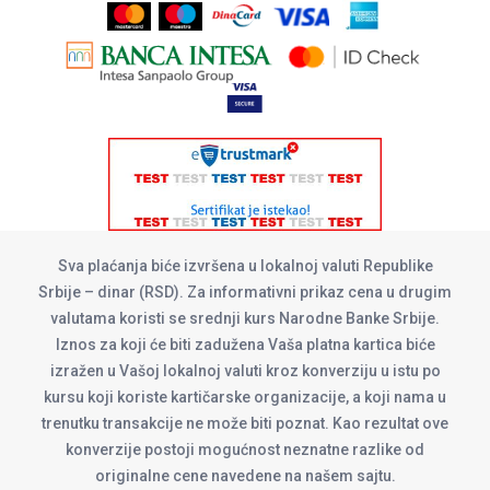
Sva plaćanja biće izvršena u lokalnoj valuti Republike
Srbije – dinar (RSD). Za informativni prikaz cena u drugim
valutama koristi se srednji kurs Narodne Banke Srbije.
Iznos za koji će biti zadužena Vaša platna kartica biće
izražen u Vašoj lokalnoj valuti kroz konverziju u istu po
kursu koji koriste kartičarske organizacije, a koji nama u
trenutku transakcije ne može biti poznat. Kao rezultat ove
konverzije postoji mogućnost neznatne razlike od
originalne cene navedene na našem sajtu.