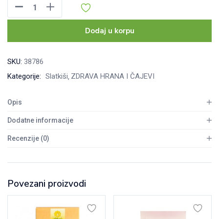
Gullon
Čokoladni
keks
Dodaj u korpu
u
obliku
SKU:
38786
ajkulica
Kategorije:
Slatkiši
ZDRAVA HRANA I ČAJEVI
250
g
Opis
količina
Dodatne informacije
Recenzije (0)
Povezani proizvodi