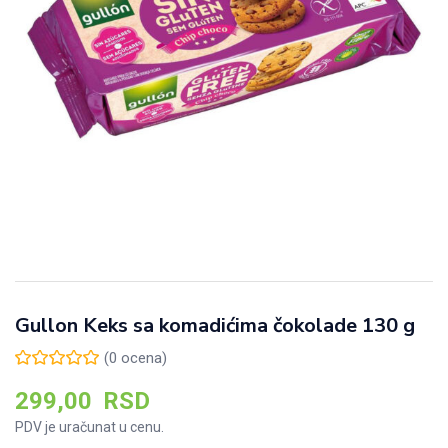
Gullon Keks sa komadićima čokolade 130 g
(
0
ocena)
299,00
RSD
PDV je uračunat u cenu.