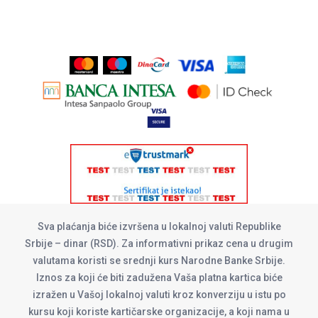
Sva plaćanja biće izvršena u lokalnoj valuti Republike
Srbije – dinar (RSD). Za informativni prikaz cena u drugim
valutama koristi se srednji kurs Narodne Banke Srbije.
Iznos za koji će biti zadužena Vaša platna kartica biće
izražen u Vašoj lokalnoj valuti kroz konverziju u istu po
kursu koji koriste kartičarske organizacije, a koji nama u