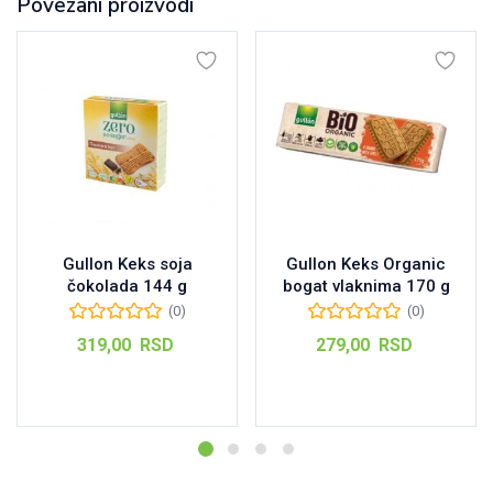
Povezani proizvodi
Gullon Keks soja
Gullon Keks Organic
čokolada 144 g
bogat vlaknima 170 g
(0)
(0)
319,00
RSD
279,00
RSD
Dodaj u korpu
Dodaj u korpu