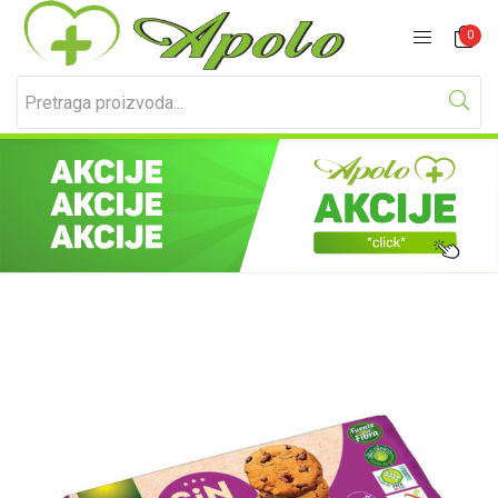
Prijavite se
Registracija
0
Unesite svoje korisničko ime i lozinku za prijavu.
Zapamti me
Izgubljena lozinka?