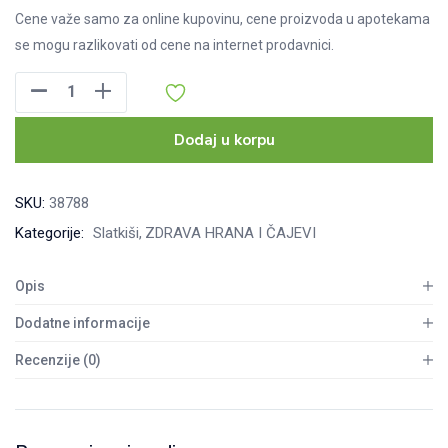
Cene važe samo za online kupovinu, cene proizvoda u apotekama
se mogu razlikovati od cene na internet prodavnici.
Gullon
Keks
sa
Dodaj u korpu
komadićima
čokolade
SKU:
38788
130
Kategorije:
Slatkiši
ZDRAVA HRANA I ČAJEVI
g
količina
Opis
Dodatne informacije
Recenzije (0)