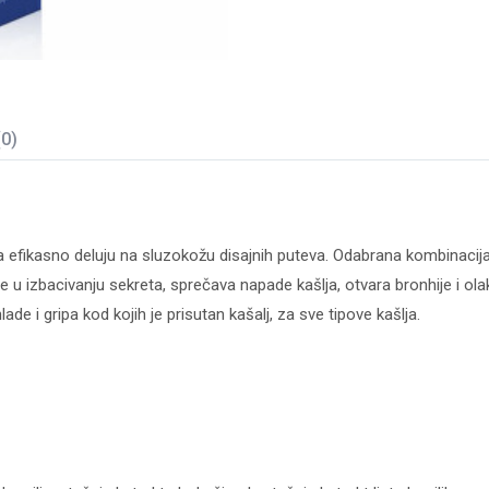
(0)
ima efikasno deluju na sluzokožu disajnih puteva. Odabrana kombinacija 
 izbacivanju sekreta, sprečava napade kašlja, otvara bronhije i olak
 i gripa kod kojih je prisutan kašalj, za sve tipove kašlja.