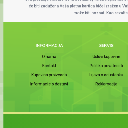
će biti zadužena Vaša platna kartica biće izražen u Vaš
može biti poznat. Kao rezult
INFORMACIJA
SERVIS
O nama
Uslovi kupovine
Kontakt
Politika privatnosti
Kupovina proizvoda
Izjava o odustanku
Informacije o dostavi
Reklamacija