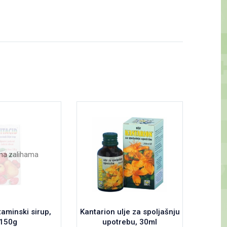
na zalihama
taminski sirup,
Kantarion ulje za spoljašnju
Ven
150g
upotrebu, 30ml