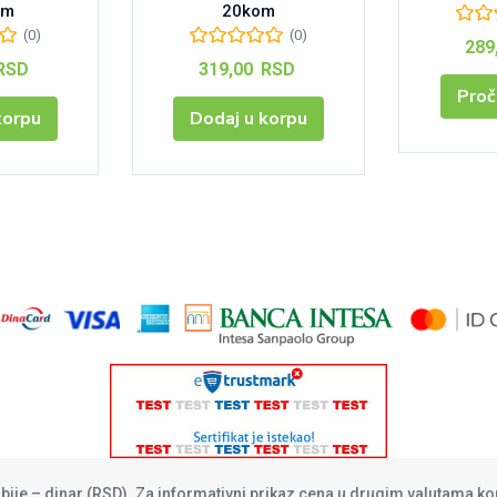
om
20kom
(0)
(0)
289
RSD
319,00
RSD
Proč
korpu
Dodaj u korpu
rbije – dinar (RSD). Za informativni prikaz cena u drugim valutama ko