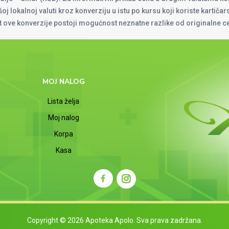
oj lokalnoj valuti kroz konverziju u istu po kursu koji koriste kartiča
at ove konverzije postoji mogućnost neznatne razlike od originalne 
MOJ NALOG
Lista želja
Moj nalog
Korpa
Kasa
Copyright © 2026 Apoteka Apolo. Sva prava zadržana.