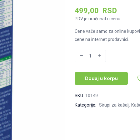
499,00
RSD
PDV je uračunat u cenu.
Cene važe samo za online kupovi
cene na internet prodavnici.
Herbiko
sirup
za
Dodaj u korpu
decu
125ml
količina
SKU:
10149
Kategorije:
Sirupi za kašalj
Kaša