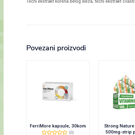
Tečni ekstrakt korena belog sleza, tečni ekstrakt cvasti k
Povezani proizvodi
FerriMore kapsule, 30kom
Strong Nature
500mg-strip 
(0)