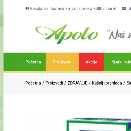
Besplatna dostava za iznos preko
7000
dinara!
in
Početna
Proizvodi
Akcije
Kratki rok
Početna
Proizvodi
ZDRAVLJE
Kašalj i prehlada
Si