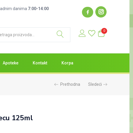
: radnim danima
7:00-14:00
0
Apoteke
Kontakt
Korpa
Prethodna
Sledeći
decu 125ml