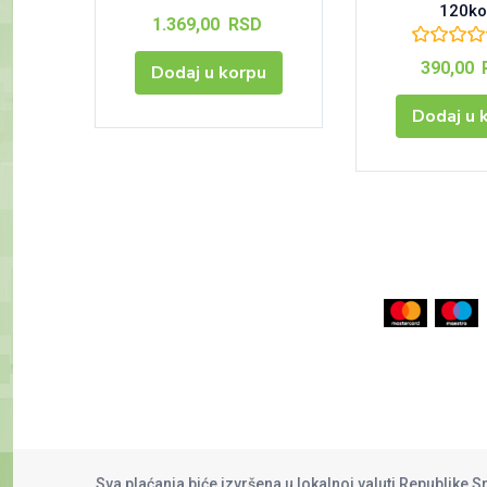
120k
1.369,00
RSD
390,00
Dodaj u korpu
Dodaj u 
Sva plaćanja biće izvršena u lokalnoj valuti Republike S