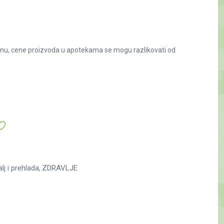
nu, cene proizvoda u apotekama se mogu razlikovati od
lj i prehlada
ZDRAVLJE