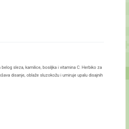
belog sleza, kamilice, bosiljka i vitamina C. Herbiko za
šava disanje, oblaže sluzokožu i umiruje upalu disajnih