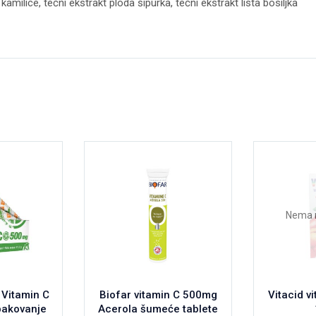
amilice, tečni ekstrakt ploda šipurka, tečni ekstrakt lista bosiljka
Nema 
 Vitamin C
Biofar vitamin C 500mg
Vitacid vi
pakovanje
Acerola šumeće tablete