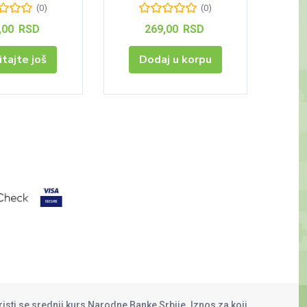
(0)
(0)
,00
RSD
269,00
RSD
itajte još
Dodaj u korpu
risti se srednji kurs Narodne Banke Srbije. Iznos za koji