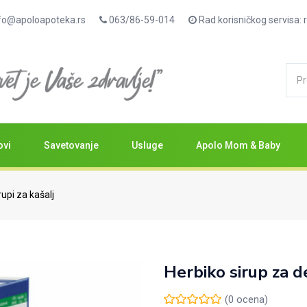
fo@apoloapoteka.rs
063/86-59-014
Rad korisničkog servisa
ovi
Savetovanje
Usluge
Apolo Mom & Baby
rupi za kašalj
Herbiko sirup za 
(
0
ocena)