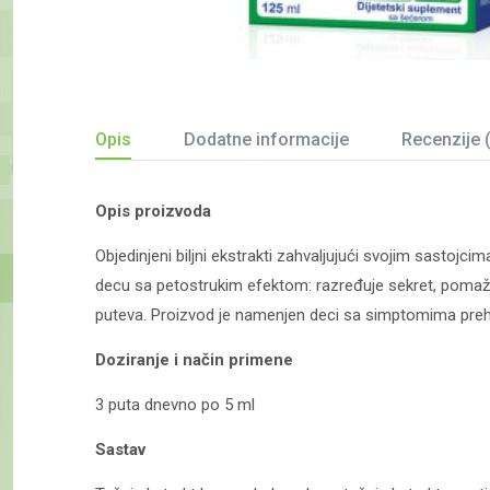
Opis
Dodatne informacije
Recenzije 
Opis proizvoda
Objedinjeni biljni ekstrakti zahvaljujući svojim sastojc
decu sa petostrukim efektom: razređuje sekret, pomaže u
puteva. Proizvod je namenjen deci sa simptomima prehlade
Doziranje i način primene
3 puta dnevno po 5 ml
Sastav