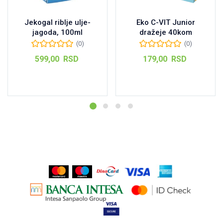
Jekogal riblje ulje-
Eko C-VIT Junior
jagoda, 100ml
dražeje 40kom
(0)
(0)
599,00
RSD
179,00
RSD
Dodaj u korpu
Dodaj u korpu