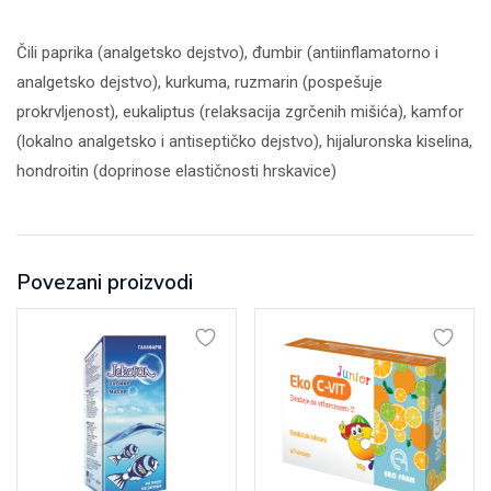
Čili paprika (analgetsko dejstvo), đumbir (antiinflamatorno i
analgetsko dejstvo), kurkuma, ruzmarin (pospešuje
prokrvljenost), eukaliptus (relaksacija zgrčenih mišića), kamfor
(lokalno analgetsko i antiseptičko dejstvo), hijaluronska kiselina,
hondroitin (doprinose elastičnosti hrskavice)
Povezani proizvodi