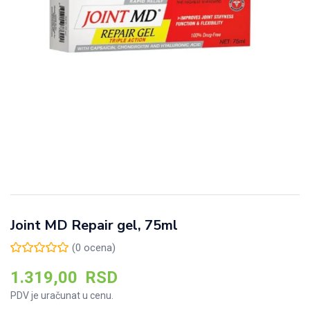
Joint MD Repair gel, 75ml
(
0
ocena)
1.319,00
RSD
PDV je uračunat u cenu.