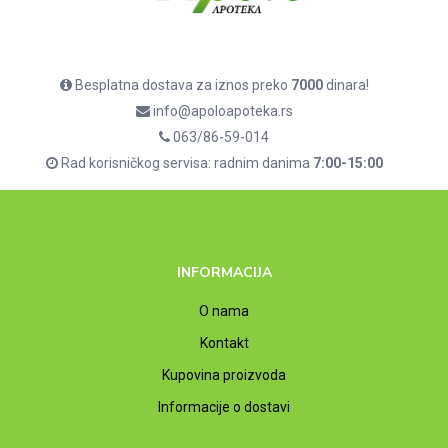
Besplatna dostava za iznos preko
7000
dinara!
info@apoloapoteka.rs
063/86-59-014
Rad korisničkog servisa: radnim danima
7:00-15:00
INFORMACIJA
O nama
Kontakt
Kupovina proizvoda
Informacije o dostavi