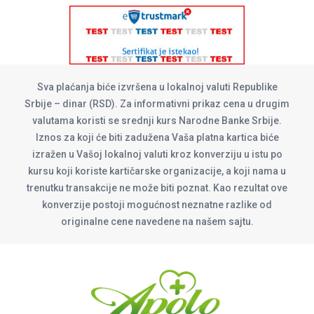
Sva plaćanja biće izvršena u lokalnoj valuti Republike
Srbije – dinar (RSD). Za informativni prikaz cena u drugim
valutama koristi se srednji kurs Narodne Banke Srbije.
Iznos za koji će biti zadužena Vaša platna kartica biće
izražen u Vašoj lokalnoj valuti kroz konverziju u istu po
kursu koji koriste kartičarske organizacije, a koji nama u
trenutku transakcije ne može biti poznat. Kao rezultat ove
konverzije postoji mogućnost neznatne razlike od
originalne cene navedene na našem sajtu.