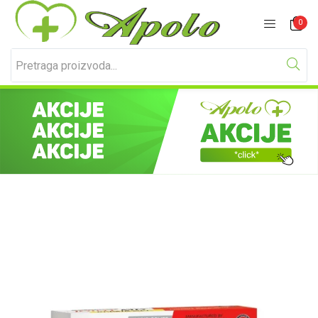
Prijavite se
Registracija
0
Unesite svoje korisničko ime i lozinku za prijavu.
Zapamti me
Izgubljena lozinka?