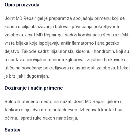
Opis proizvoda
Joint MD Repair gel je preparat za spoljašnju primenu koji se
koristi u cilju ublažavanja bolova i povećanja pokretljivosti
zglobova. Joint MD Repair gel sadrži kombinaciju šest različitih
vrsta biljaka koje ispoljavaju antiinflamatorno i analgetsko
dejstvo. Takođe sadrži hijaluronsku kiselinu i hondroitin, koji su
u sastavu sinovijalne tečnosti zglobova i zglobne hrskavice i
utiču na povećanje pokretljivosti i elastičnosti zglobova. Efekat
je brz, jak i dugotrajan.
Doziranje i način primene
Bolno ili otečeno mesto namazati Joint MD Repair gelom u
tankom sloju, dva do tri puta dnevno. Izbegavati kontakt sa
očima. Isprati ruke nakon nanošenja.
Sastav