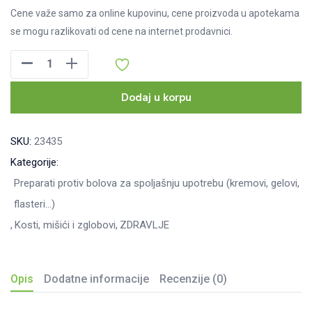
Cene važe samo za online kupovinu, cene proizvoda u apotekama
se mogu razlikovati od cene na internet prodavnici.
Joint
MD
Repair
Dodaj u korpu
gel,
75ml
SKU:
23435
količina
Kategorije:
Preparati protiv bolova za spoljašnju upotrebu (kremovi, gelovi,
flasteri...)
Kosti, mišići i zglobovi
ZDRAVLJE
Opis
Dodatne informacije
Recenzije (0)