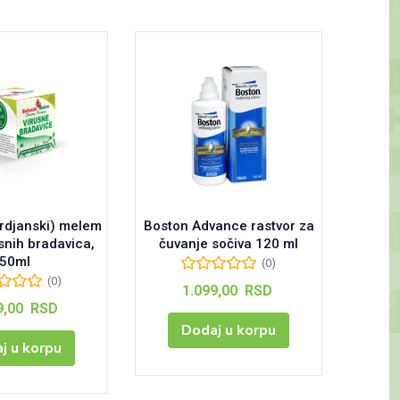
brdjanski) melem
Boston Advance rastvor za
AlfaBe
usnih bradavica,
čuvanje sočiva 120 ml
50ml
(0)
(0)
1.099,00
RSD
9,00
RSD
Dodaj u korpu
j u korpu