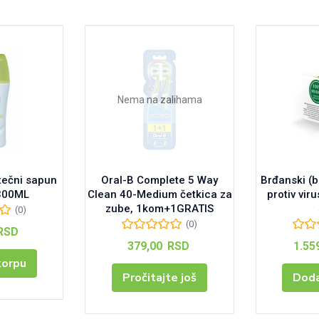
Nema na zalihama
tečni sapun
Oral-B Complete 5 Way
Brđanski (
 300ML
Clean 40-Medium četkica za
protiv vir
zube, 1kom+1GRATIS
(0)
(0)
RSD
379,00
RSD
1.55
korpu
Pročitajte još
Doda