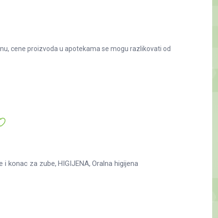
nu, cene proizvoda u apotekama se mogu razlikovati od
ce i konac za zube
HIGIJENA
Oralna higijena