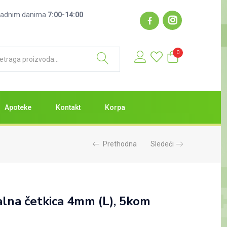
: radnim danima
7:00-14:00
0
Apoteke
Kontakt
Korpa
Prethodna
Sledeći
alna četkica 4mm (L), 5kom