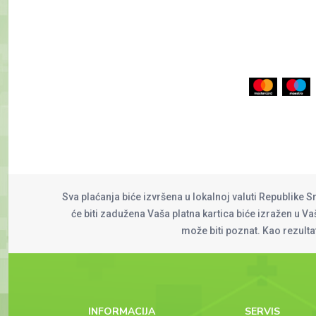
Sva plaćanja biće izvršena u lokalnoj valuti Republike S
će biti zadužena Vaša platna kartica biće izražen u Vaš
može biti poznat. Kao rezult
INFORMACIJA
SERVIS