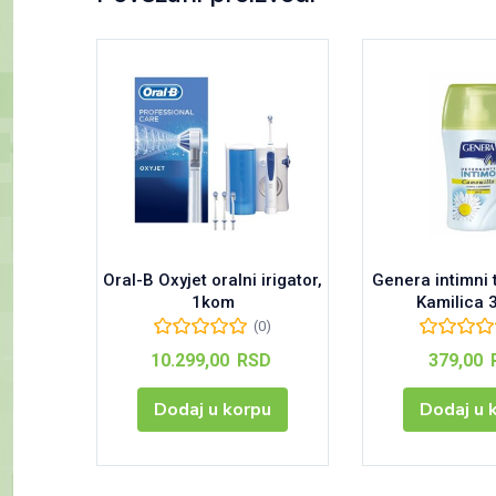
Oral-B Oxyjet oralni irigator,
Genera intimni 
1kom
Kamilica
(0)
10.299,00
RSD
379,00
Dodaj u korpu
Dodaj u 