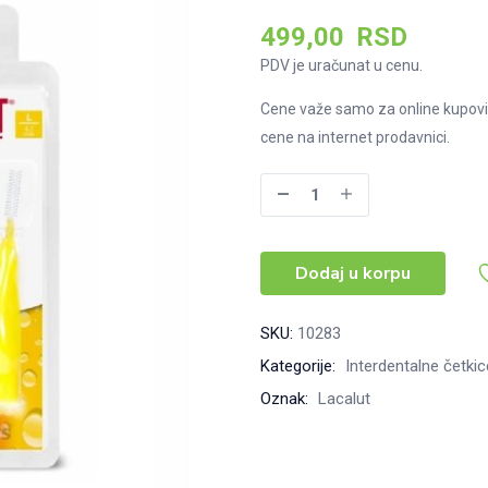
499,00
RSD
PDV je uračunat u cenu.
Cene važe samo za online kupovi
cene na internet prodavnici.
Lacalut
interdentalna
četkica
Dodaj u korpu
4mm
(L),
5kom
SKU:
10283
količina
Kategorije:
Interdentalne četki
Oznak:
Lacalut