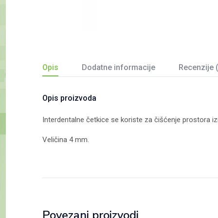
Opis
Dodatne informacije
Recenzije 
Opis proizvoda
Interdentalne četkice se koriste za čišćenje prostora i
Veličina 4 mm.
Povezani proizvodi