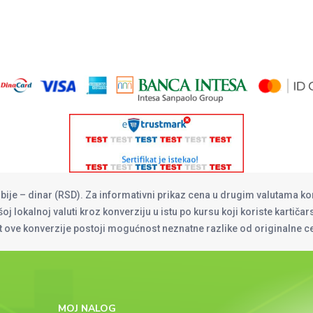
rbije – dinar (RSD). Za informativni prikaz cena u drugim valutama ko
oj lokalnoj valuti kroz konverziju u istu po kursu koji koriste kartiča
at ove konverzije postoji mogućnost neznatne razlike od originalne 
MOJ NALOG