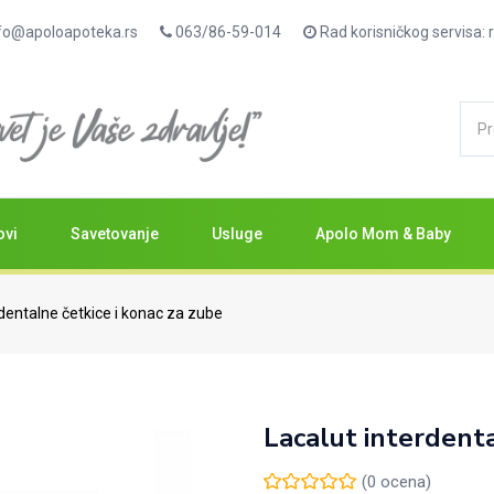
fo@apoloapoteka.rs
063/86-59-014
Rad korisničkog servisa
ovi
Savetovanje
Usluge
Apolo Mom & Baby
dentalne četkice i konac za zube
Lacalut interdent
(
0
ocena)