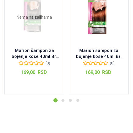
Nema na zalihama
Marion šampon za
Marion šampon za
bojenje kose 40ml Br:
bojenje kose 40ml Br:
59 Ebony Black
95 Chestnut
(0)
(0)
169,00
RSD
169,00
RSD
Pročitajte još
Dodaj u korpu