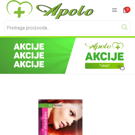
Prijavite se
Registracija
0
Unesite svoje korisničko ime i lozinku za prijavu.
Zapamti me
Izgubljena lozinka?