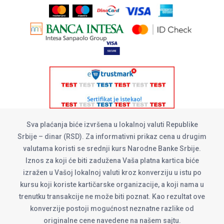
Sva plaćanja biće izvršena u lokalnoj valuti Republike
Srbije – dinar (RSD). Za informativni prikaz cena u drugim
valutama koristi se srednji kurs Narodne Banke Srbije.
Iznos za koji će biti zadužena Vaša platna kartica biće
izražen u Vašoj lokalnoj valuti kroz konverziju u istu po
kursu koji koriste kartičarske organizacije, a koji nama u
trenutku transakcije ne može biti poznat. Kao rezultat ove
konverzije postoji mogućnost neznatne razlike od
originalne cene navedene na našem sajtu.