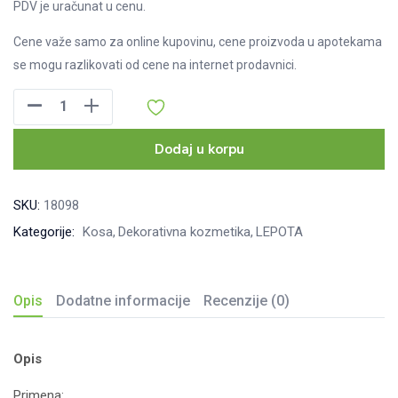
PDV je uračunat u cenu.
Cene važe samo za online kupovinu, cene proizvoda u apotekama
se mogu razlikovati od cene na internet prodavnici.
Marion
šampon
za
Dodaj u korpu
bojenje
kose
SKU:
18098
40ml
Kategorije:
Kosa
Dekorativna kozmetika
LEPOTA
Br:
92
Titian
Opis
Dodatne informacije
Recenzije (0)
količina
Opis
Primena: