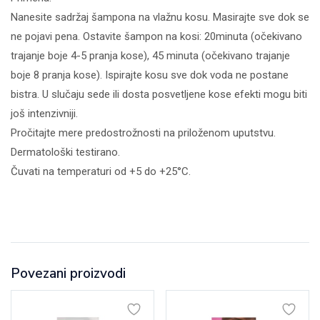
Nanesite sadržaj šampona na vlažnu kosu. Masirajte sve dok se
ne pojavi pena. Ostavite šampon na kosi: 20minuta (očekivano
trajanje boje 4-5 pranja kose), 45 minuta (očekivano trajanje
boje 8 pranja kose). Ispirajte kosu sve dok voda ne postane
bistra. U slučaju sede ili dosta posvetljene kose efekti mogu biti
još intenzivniji.
Pročitajte mere predostrožnosti na priloženom uputstvu.
Dermatološki testirano.
Čuvati na temperaturi od +5 do +25°C.
Povezani proizvodi