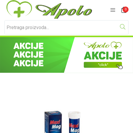
Prijavite se
Registracija
0
Unesite svoje korisničko ime i lozinku za prijavu.
Zapamti me
Izgubljena lozinka?