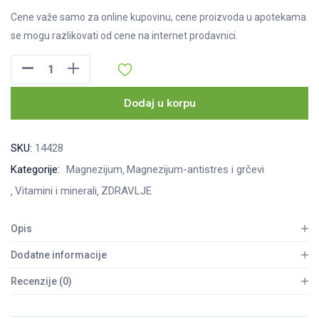
Cene važe samo za online kupovinu, cene proizvoda u apotekama
se mogu razlikovati od cene na internet prodavnici.
Maxi
Mag,
20
Dodaj u korpu
šumećih
tableta
SKU:
14428
količina
Kategorije:
Magnezijum
Magnezijum-antistres i grčevi
Vitamini i minerali
ZDRAVLJE
Opis
Dodatne informacije
Recenzije (0)