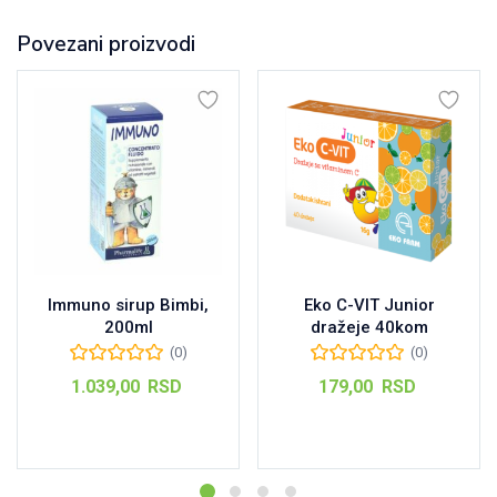
Povezani proizvodi
Immuno sirup Bimbi,
Eko C-VIT Junior
200ml
dražeje 40kom
(0)
(0)
1.039,00
RSD
179,00
RSD
Dodaj u korpu
Dodaj u korpu