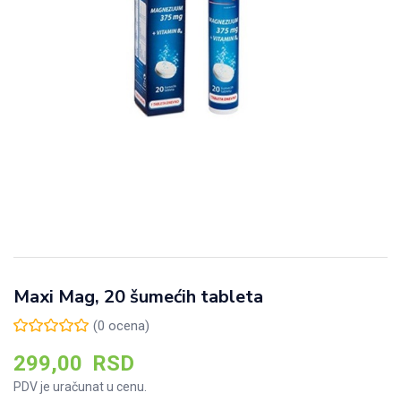
Maxi Mag, 20 šumećih tableta
(
0
ocena)
299,00
RSD
PDV je uračunat u cenu.