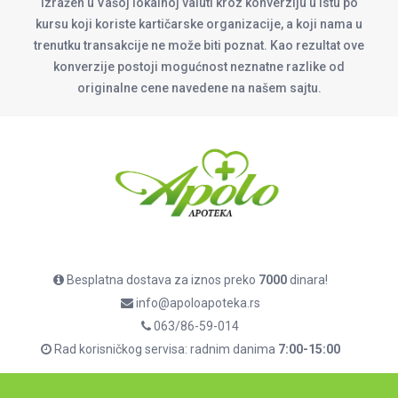
izražen u Vašoj lokalnoj valuti kroz konverziju u istu po
kursu koji koriste kartičarske organizacije, a koji nama u
trenutku transakcije ne može biti poznat. Kao rezultat ove
konverzije postoji mogućnost neznatne razlike od
originalne cene navedene na našem sajtu.
Besplatna dostava za iznos preko
7000
dinara!
info@apoloapoteka.rs
063/86-59-014
Rad korisničkog servisa: radnim danima
7:00-15:00