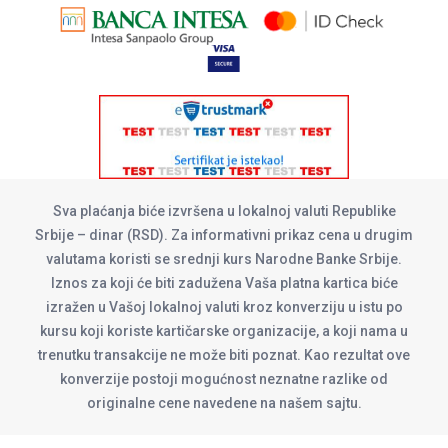
Sva plaćanja biće izvršena u lokalnoj valuti Republike
Srbije – dinar (RSD). Za informativni prikaz cena u drugim
valutama koristi se srednji kurs Narodne Banke Srbije.
Iznos za koji će biti zadužena Vaša platna kartica biće
izražen u Vašoj lokalnoj valuti kroz konverziju u istu po
kursu koji koriste kartičarske organizacije, a koji nama u
trenutku transakcije ne može biti poznat. Kao rezultat ove
konverzije postoji mogućnost neznatne razlike od
originalne cene navedene na našem sajtu.