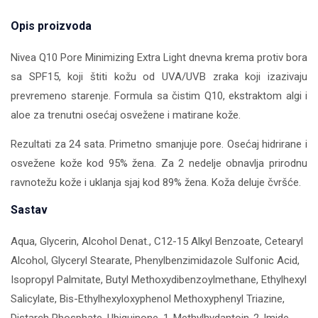
Opis proizvoda
Nivea Q10 Pore Minimizing Extra Light dnevna krema protiv bora
sa SPF15, koji štiti kožu od UVA/UVB zraka koji izazivaju
prevremeno starenje. Formula sa čistim Q10, ekstraktom algi i
aloe za trenutni osećaj osvežene i matirane kože.
Rezultati za 24 sata. Primetno smanjuje pore. Osećaj hidrirane i
osvežene kože kod 95% žena. Za 2 nedelje obnavlja prirodnu
ravnotežu kože i uklanja sjaj kod 89% žena. Koža deluje čvršće.
Sastav
Aqua, Glycerin, Alcohol Denat., C12-15 Alkyl Benzoate, Cetearyl
Alcohol, Glyceryl Stearate, Phenylbenzimidazole Sulfonic Acid,
Isopropyl Palmitate, Butyl Methoxydibenzoylmethane, Ethylhexyl
Salicylate, Bis-Ethylhexyloxyphenol Methoxyphenyl Triazine,
Distarch Phosphate, Ubiquinone, 1-Methylhydantoin-2-Imide,