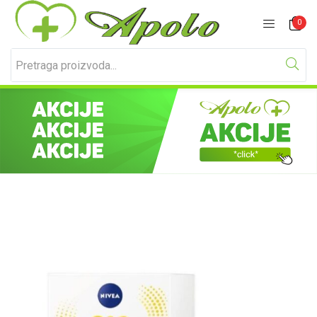
Prijavite se
Registracija
0
Unesite svoje korisničko ime i lozinku za prijavu.
Zapamti me
Izgubljena lozinka?