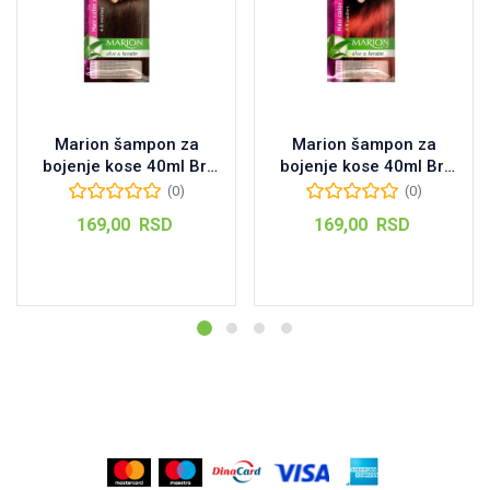
Marion šampon za
Marion šampon za
bojenje kose 40ml Br:
bojenje kose 40ml Br:
58 Medium Brown
65 Wine Red
(0)
(0)
169,00
RSD
169,00
RSD
Dodaj u korpu
Dodaj u korpu