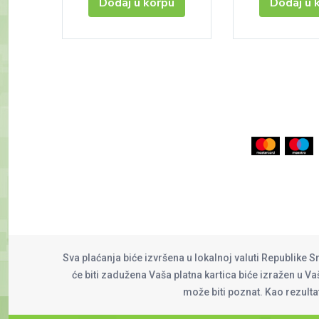
Dodaj u korpu
Dodaj u 
Sva plaćanja biće izvršena u lokalnoj valuti Republike S
će biti zadužena Vaša platna kartica biće izražen u Vaš
može biti poznat. Kao rezult