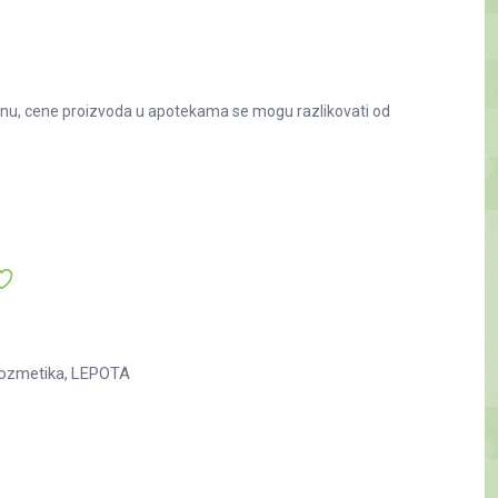
nu, cene proizvoda u apotekama se mogu razlikovati od
kozmetika
LEPOTA