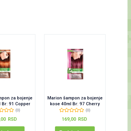
mpon za bojenje
Marion šampon za bojenje
Good-b
 Br: 91 Copper
kose 40ml Br: 97 Cherry
(0)
(0)
,00
RSD
169,00
RSD