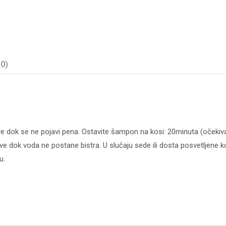
(0)
e dok se ne pojavi pena. Ostavite šampon na kosi: 20minuta (očekiva
ve dok voda ne postane bistra. U slučaju sede ili dosta posvetljene kos
u.