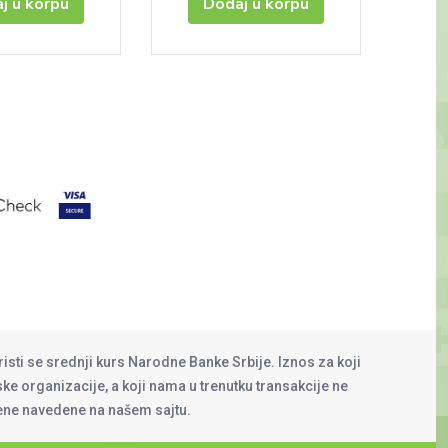
j u korpu
Dodaj u korpu
risti se srednji kurs Narodne Banke Srbije. Iznos za koji
rske organizacije, a koji nama u trenutku transakcije ne
cene navedene na našem sajtu.