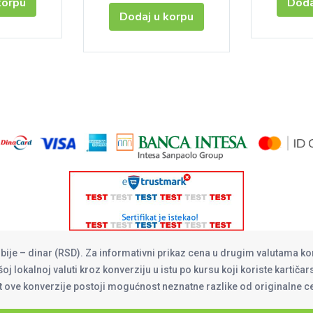
korpu
Doda
Dodaj u korpu
rbije – dinar (RSD). Za informativni prikaz cena u drugim valutama ko
oj lokalnoj valuti kroz konverziju u istu po kursu koji koriste kartiča
at ove konverzije postoji mogućnost neznatne razlike od originalne 