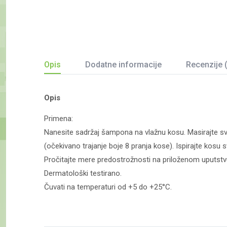
Opis
Dodatne informacije
Recenzije 
Opis
Primena:
Nanesite sadržaj šampona na vlažnu kosu. Masirajte sv
(očekivano trajanje boje 8 pranja kose). Ispirajte kosu s
Pročitajte mere predostrožnosti na priloženom uputstv
Dermatološki testirano.
Čuvati na temperaturi od +5 do +25°C.