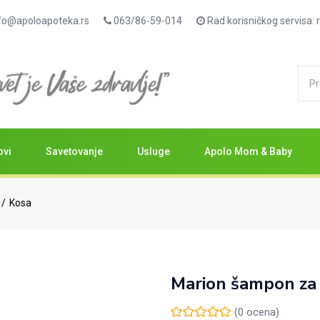
fo@apoloapoteka.rs
063/86-59-014
Rad korisničkog servisa
ovi
Savetovanje
Usluge
Apolo Mom & Baby
Kosa
Marion šampon za 
(
0
ocena)