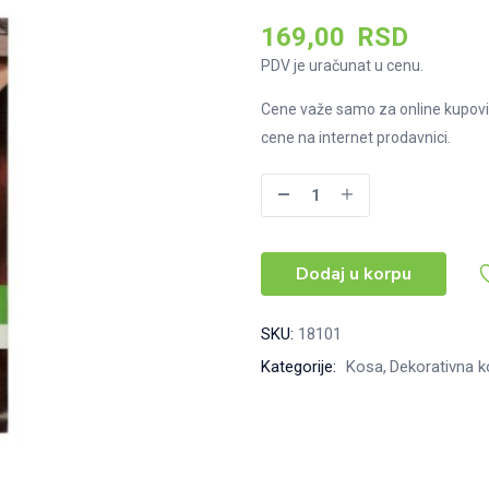
169,00
RSD
PDV je uračunat u cenu.
Cene važe samo za online kupovi
cene na internet prodavnici.
Marion
šampon
za
Dodaj u korpu
bojenje
kose
40ml
SKU:
18101
Br:
Kategorije:
Kosa
Dekorativna 
67
Claret
količina