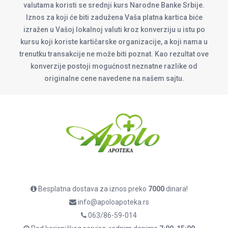
valutama koristi se srednji kurs Narodne Banke Srbije.
Iznos za koji će biti zadužena Vaša platna kartica biće
izražen u Vašoj lokalnoj valuti kroz konverziju u istu po
kursu koji koriste kartičarske organizacije, a koji nama u
trenutku transakcije ne može biti poznat. Kao rezultat ove
konverzije postoji mogućnost neznatne razlike od
originalne cene navedene na našem sajtu.
Besplatna dostava za iznos preko
7000
dinara!
info@apoloapoteka.rs
063/86-59-014