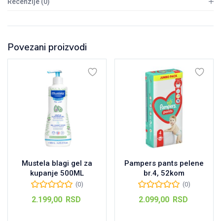
Recenzije (0)
Povezani proizvodi
Mustela blagi gel za
Pampers pants pelene
kupanje 500ML
br.4, 52kom
(0)
(0)
2.199,00
RSD
2.099,00
RSD
Dodaj u korpu
Dodaj u korpu