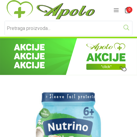
Prijavite se
Registracija
0
Unesite svoje korisničko ime i lozinku za prijavu.
Zapamti me
Izgubljena lozinka?