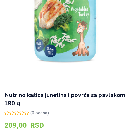
Nutrino kašica junetina i povrće sa pavlakom
190 g
(
0
ocena)
289,00
RSD