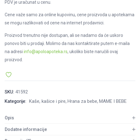
PDV je uračunat u cenu.
Cene važe samo za online kupovinu, cene proizvoda u apotekama
se mogu razlikovati od cene na internet prodavnici.
Proizvod trenutno nije dostupan, ali se nadamo da će uskoro
ponovo biti u prodaji. Molimo da nas kontaktirate putem e-maila
na adresi
info@apoloapoteka.rs
, ukoliko biste naručili ovaj
proizvod.
SKU:
41592
Kategorije:
Kaše, kašice i pire
Hrana za bebe
MAME I BEBE
Opis
Dodatne informacije