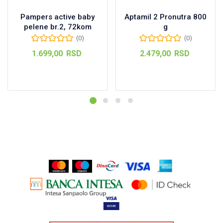
Pampers active baby
Aptamil 2 Pronutra 800
pelene br.2, 72kom
g
(0)
(0)
1.699,00
RSD
2.479,00
RSD
Pročitajte još
Dodaj u korpu