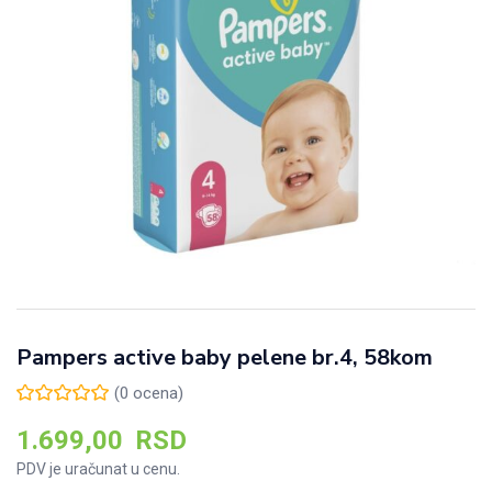
Pampers active baby pelene br.4, 58kom
(
0
ocena)
1.699,00
RSD
PDV je uračunat u cenu.