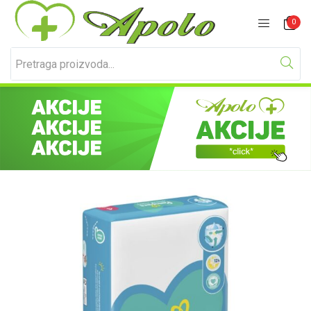
Prijavite se
Registracija
0
Unesite svoje korisničko ime i lozinku za prijavu.
Zapamti me
Izgubljena lozinka?