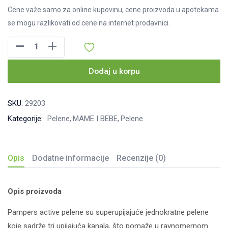
Cene važe samo za online kupovinu, cene proizvoda u apotekama
se mogu razlikovati od cene na internet prodavnici.
Pampers
active
baby
Dodaj u korpu
pelene
br.4,
SKU:
29203
58kom
Kategorije:
Pelene
MAME I BEBE
Pelene
količina
Opis
Dodatne informacije
Recenzije (0)
Opis proizvoda
Pampers active pelene su superupijajuće jednokratne pelene
koje sadrže tri upijajuća kanala, što pomaže u ravnomernom