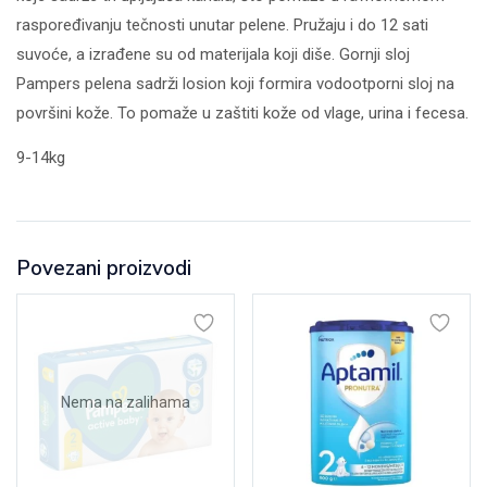
raspoređivanju tečnosti unutar pelene. Pružaju i do 12 sati
suvoće, a izrađene su od materijala koji diše. Gornji sloj
Pampers pelena sadrži losion koji formira vodootporni sloj na
površini kože. To pomaže u zaštiti kože od vlage, urina i fecesa.
9-14kg
Povezani proizvodi
Nema na zalihama