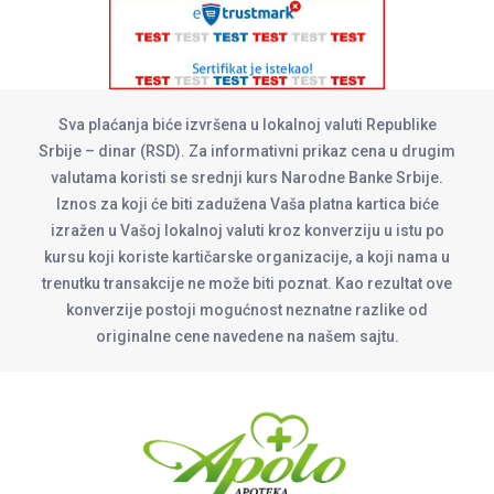
Sva plaćanja biće izvršena u lokalnoj valuti Republike
Srbije – dinar (RSD). Za informativni prikaz cena u drugim
valutama koristi se srednji kurs Narodne Banke Srbije.
Iznos za koji će biti zadužena Vaša platna kartica biće
izražen u Vašoj lokalnoj valuti kroz konverziju u istu po
kursu koji koriste kartičarske organizacije, a koji nama u
trenutku transakcije ne može biti poznat. Kao rezultat ove
konverzije postoji mogućnost neznatne razlike od
originalne cene navedene na našem sajtu.