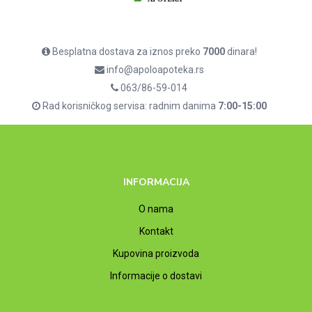
Besplatna dostava za iznos preko
7000
dinara!
info@apoloapoteka.rs
063/86-59-014
Rad korisničkog servisa: radnim danima
7:00-15:00
INFORMACIJA
O nama
Kontakt
Kupovina proizvoda
Informacije o dostavi