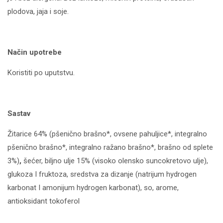
plodova, jaja i soje.
Način upotrebe
Koristiti po uputstvu.
Sastav
Žitarice 64% (pšenično brašno*, ovsene pahuljice*, integralno
pšenično brašno*, integralno ražano brašno*, brašno od splete
3%)
,
šećer, biljno ulje 15% (visoko olensko suncokretovo ulje),
glukoza I fruktoza, sredstva za dizanje (natrijum hydrogen
karbonat I amonijum hydrogen karbonat), so, arome,
antioksidant tokoferol