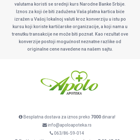
valutama koristi se srednji kurs Narodne Banke Srbije.
Iznos za koji će biti zadužena Vaša platna kartica biće
izražen u Vašoj lokalnoj valuti kroz konverziju u istu po
kursu koji koriste kartičarske organizacije, a koji nama u
trenutku transakcije ne može biti poznat. Kao rezultat ove
konverzije postoji mogućnost neznatne razlike od
originalne cene navedene na našem sajtu.
Besplatna dostava za iznos preko
7000
dinara!
info@apoloapoteka.rs
063/86-59-014