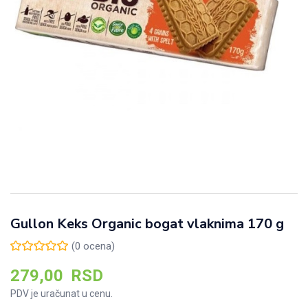
Gullon Keks Organic bogat vlaknima 170 g
(
0
ocena)
279,00
RSD
PDV je uračunat u cenu.