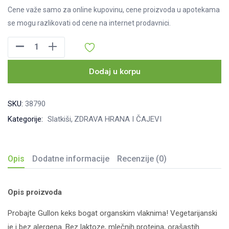
Cene važe samo za online kupovinu, cene proizvoda u apotekama
se mogu razlikovati od cene na internet prodavnici.
Gullon
Keks
Organic
Dodaj u korpu
bogat
vlaknima
SKU:
38790
170
Kategorije:
Slatkiši
ZDRAVA HRANA I ČAJEVI
g
količina
Opis
Dodatne informacije
Recenzije (0)
Opis proizvoda
Probajte Gullon keks bogat organskim vlaknima! Vegetarijanski
je i bez alergena. Bez laktoze, mlečnih proteina, orašastih