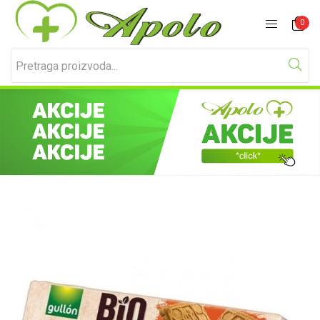
Prijavite se
Registracija
0
Unesite svoje korisničko ime i lozinku za prijavu.
Zapamti me
Izgubljena lozinka?