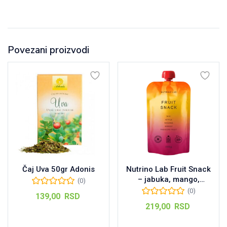
Povezani proizvodi
Čaj Uva 50gr Adonis
Nutrino Lab Fruit Snack
– jabuka, mango,
(0)
marakuja, banana 200
(0)
139,00
RSD
g
219,00
RSD
Dodaj u korpu
Dodaj u korpu