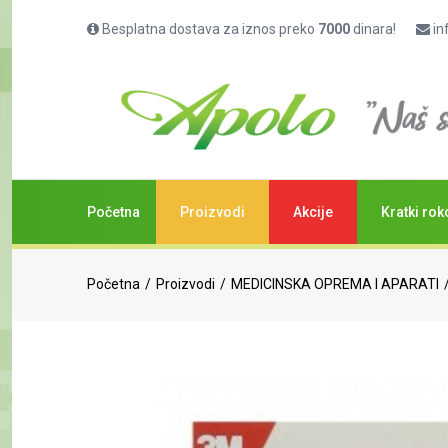
Besplatna dostava za iznos preko
7000
dinara!
in
Početna
Proizvodi
Akcije
Kratki rok
Početna
Proizvodi
MEDICINSKA OPREMA I APARATI