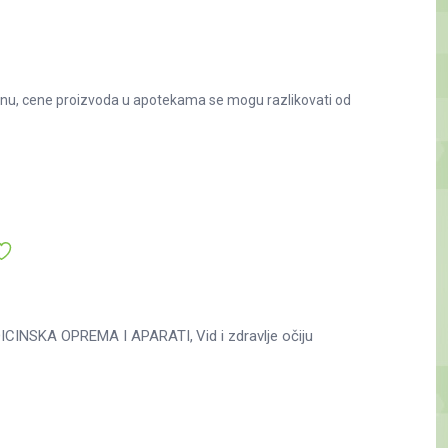
nu, cene proizvoda u apotekama se mogu razlikovati od
ICINSKA OPREMA I APARATI
Vid i zdravlje očiju