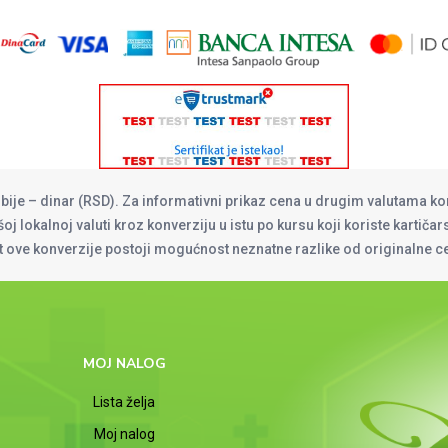
rbije – dinar (RSD). Za informativni prikaz cena u drugim valutama ko
oj lokalnoj valuti kroz konverziju u istu po kursu koji koriste kartiča
at ove konverzije postoji mogućnost neznatne razlike od originalne 
MOJ NALOG
Lista želja
Moj nalog