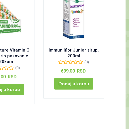
N
ture Vitamin C
Immunilflor Junior sirup,
Swiss+
rip pakovanje
200ml
20kom
(0)
(0)
699,00
RSD
,00
RSD
Dodaj u korpu
j u korpu