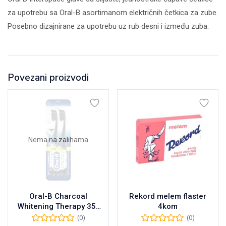
za upotrebu sa Oral-B asortimanom električnih četkica za zube.
Posebno dizajnirane za upotrebu uz rub desni i između zuba.
Povezani proizvodi
Nema na zalihama
Oral-B Charcoal
Rekord melem flaster
Whitening Therapy 35-
4kom
Soft četkica za zube,
(0)
(0)