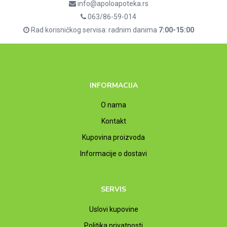
info@apoloapoteka.rs
063/86-59-014
Rad korisničkog servisa: radnim danima
7:00-15:00
INFORMACIJA
O nama
Kontakt
Kupovina proizvoda
Informacije o dostavi
SERVIS
Uslovi kupovine
Politika privatnosti