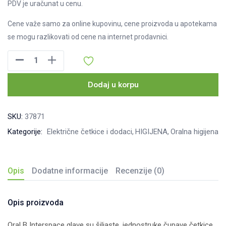
PDV je uračunat u cenu.
Cene važe samo za online kupovinu, cene proizvoda u apotekama
se mogu razlikovati od cene na internet prodavnici.
Oral-
B
Interspace
Dodaj u korpu
nastavak
za
SKU:
37871
električnu
Kategorije:
Električne četkice i dodaci
HIGIJENA
Oralna higijena
četkicu,
2kom
količina
Opis
Dodatne informacije
Recenzije (0)
Opis proizvoda
Oral B Interspace glave su šiljaste, jednostruke čupave četkice