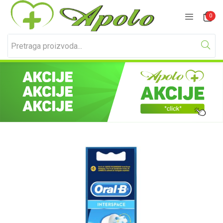
Prijavite se
Registracija
0
Unesite svoje korisničko ime i lozinku za prijavu.
Zapamti me
Izgubljena lozinka?