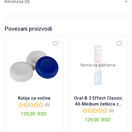
Recenzije (0)
Povezani proizvodi
Nema na zalihama
Kutija za sočiva
Oral-B 3 Effect Classic
40-Medium četkica za
(0)
zube, 1kom
(0)
139,00
RSD
129,00
RSD
Dodaj u korpu
Pročitajte još