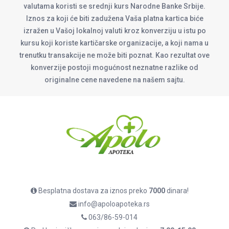
valutama koristi se srednji kurs Narodne Banke Srbije.
Iznos za koji će biti zadužena Vaša platna kartica biće
izražen u Vašoj lokalnoj valuti kroz konverziju u istu po
kursu koji koriste kartičarske organizacije, a koji nama u
trenutku transakcije ne može biti poznat. Kao rezultat ove
konverzije postoji mogućnost neznatne razlike od
originalne cene navedene na našem sajtu.
Besplatna dostava za iznos preko
7000
dinara!
info@apoloapoteka.rs
063/86-59-014