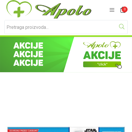
Prijavite se
Registracija
0
Unesite svoje korisničko ime i lozinku za prijavu.
Zapamti me
Izgubljena lozinka?