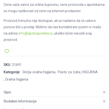
Cene važe samo za online kupovinu, cene proizvoda u apotekama
se mogu razlikovati od cene na internet prodavnici.
Proizvod trenutno nije dostupan, ali se nadamo da će uskoro
ponovo biti u prodaji. Molimo da nas kontaktirate putem e-maila
na adresi
info@apoloapoteka.rs
, ukoliko biste naručili ovaj
proizvod.
SKU:
21691
Kategorije:
Dečja oralna higijena
Paste za zube
HIGIJENA
Oralna higijena
Opis
Dodatne informacije