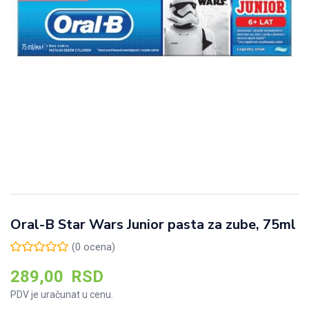
Oral-B Star Wars Junior pasta za zube, 75ml
(
0
ocena)
289,00
RSD
PDV je uračunat u cenu.