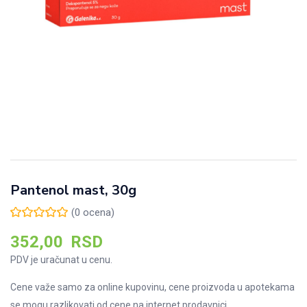
Pantenol mast, 30g
(
0
ocena)
352,00
RSD
PDV je uračunat u cenu.
Cene važe samo za online kupovinu, cene proizvoda u apotekama
se mogu razlikovati od cene na internet prodavnici.