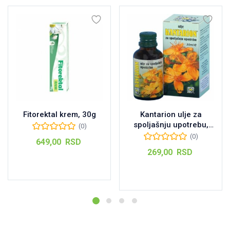
Fitorektal krem, 30g
Kantarion ulje za
spoljašnju upotrebu,
(0)
30ml
(0)
649,00
RSD
269,00
RSD
Dodaj u korpu
Dodaj u korpu