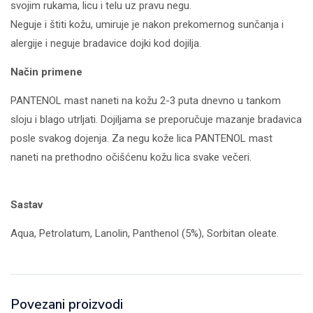
svojim rukama, licu i telu uz pravu negu.
Neguje i štiti kožu, umiruje je nakon prekomernog sunčanja i
alergije i neguje bradavice dojki kod dojilja.
Način primene
PANTENOL mast naneti na kožu 2-3 puta dnevno u tankom
sloju i blago utrljati. Dojiljama se preporučuje mazanje bradavica
posle svakog dojenja. Za negu kože lica PANTENOL mast
naneti na prethodno očišćenu kožu lica svake večeri.
Sastav
Aqua, Petrolatum, Lanolin, Panthenol (5%), Sorbitan oleate.
Povezani proizvodi