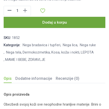
Pantenol
mast,
30g
Dodaj u korpu
količina
SKU:
1852
Kategorije:
Nega bradavica i tupferi
Nega lica
Nega ruke
Nega tela
Dermokozmetika
Kosa, koža i nokti
LEPOTA
MAME I BEBE
ZDRAVLJE
Opis
Dodatne informacije
Recenzije (0)
Opis proizvoda
Obezbedi svojoj koži sve neophodne hranljive materije. Brini o