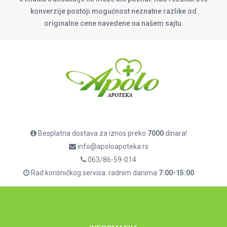
konverzije postoji mogućnost neznatne razlike od
originalne cene navedene na našem sajtu.
Besplatna dostava za iznos preko
7000
dinara!
info@apoloapoteka.rs
063/86-59-014
Rad korisničkog servisa: radnim danima
7:00-15:00