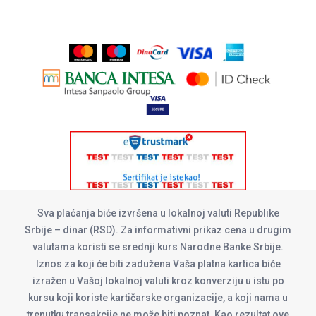
Sva plaćanja biće izvršena u lokalnoj valuti Republike
Srbije – dinar (RSD). Za informativni prikaz cena u drugim
valutama koristi se srednji kurs Narodne Banke Srbije.
Iznos za koji će biti zadužena Vaša platna kartica biće
izražen u Vašoj lokalnoj valuti kroz konverziju u istu po
kursu koji koriste kartičarske organizacije, a koji nama u
trenutku transakcije ne može biti poznat. Kao rezultat ove