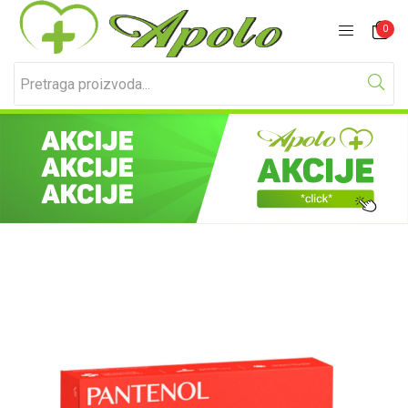
Prijavite se
Registracija
0
Unesite svoje korisničko ime i lozinku za prijavu.
Zapamti me
Izgubljena lozinka?