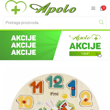
Prijavite se
Registracija
0
Unesite svoje korisničko ime i lozinku za prijavu.
Zapamti me
Izgubljena lozinka?