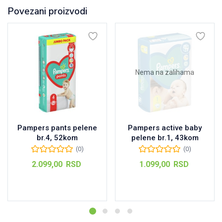
Povezani proizvodi
Nema na zalihama
Pampers pants pelene
Pampers active baby
br.4, 52kom
pelene br.1, 43kom
(0)
(0)
2.099,00
RSD
1.099,00
RSD
Dodaj u korpu
Pročitajte još