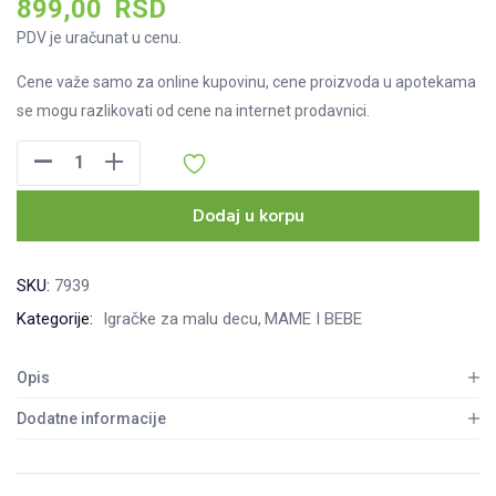
899,00
RSD
PDV je uračunat u cenu.
Cene važe samo za online kupovinu, cene proizvoda u apotekama
se mogu razlikovati od cene na internet prodavnici.
Pino
Sat-
slagalica
Dodaj u korpu
zec,
1745H1
SKU:
7939
količina
Kategorije:
Igračke za malu decu
MAME I BEBE
Opis
Dodatne informacije