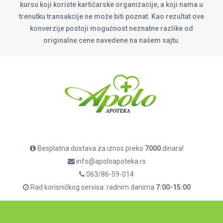
kursu koji koriste kartičarske organizacije, a koji nama u
trenutku transakcije ne može biti poznat. Kao rezultat ove
konverzije postoji mogućnost neznatne razlike od
originalne cene navedene na našem sajtu.
Besplatna dostava za iznos preko
7000
dinara!
info@apoloapoteka.rs
063/86-59-014
Rad korisničkog servisa: radnim danima
7:00-15:00