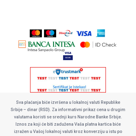
Sva plaćanja biće izvršena u lokalnoj valuti Republike
Srbije – dinar (RSD). Za informativni prikaz cena u drugim
valutama koristi se srednji kurs Narodne Banke Srbije.
Iznos za koji će biti zadužena Vaša platna kartica biće
izražen u Vašoj lokalnoj valuti kroz konverziju u istu po