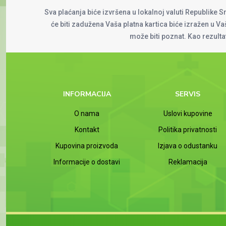
Sva plaćanja biće izvršena u lokalnoj valuti Republike S
će biti zadužena Vaša platna kartica biće izražen u Vaš
može biti poznat. Kao rezult
INFORMACIJA
SERVIS
O nama
Uslovi kupovine
Kontakt
Politika privatnosti
Kupovina proizvoda
Izjava o odustanku
Informacije o dostavi
Reklamacija