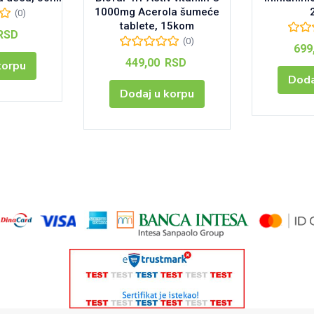
1000mg Acerola šumeće
(0)
tablete, 15kom
RSD
(0)
699
449,00
RSD
korpu
Doda
Dodaj u korpu