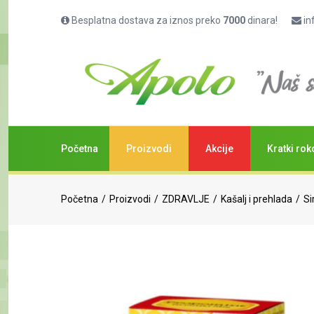
Besplatna dostava za iznos preko
7000
dinara!
in
Početna
Proizvodi
Akcije
Kratki rok
Početna
Proizvodi
ZDRAVLJE
Kašalj i prehlada
Si