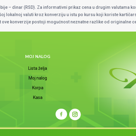
rbije – dinar (RSD). Za informativni prikaz cena u drugim valutama ko
oj lokalnoj valuti kroz konverziju u istu po kursu koji koriste kartiča
at ove konverzije postoji mogućnost neznatne razlike od originalne 
MOJ NALOG
Lista želja
Moj nalog
Korpa
Kasa