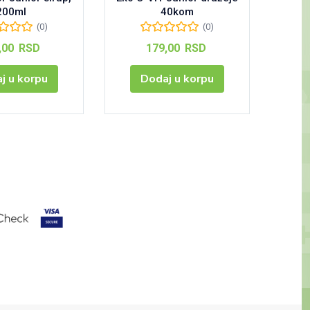
200ml
40kom
(0)
(0)
,00
RSD
179,00
RSD
j u korpu
Dodaj u korpu