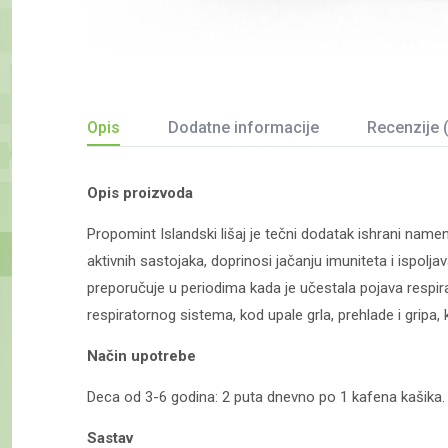
Opis
Dodatne informacije
Recenzije 
Opis proizvoda
Propomint Islandski lišaj
je tečni dodatak ishrani namen
aktivnih sastojaka, doprinosi jačanju imuniteta i ispolj
preporučuje u periodima kada je učestala pojava respirat
respiratornog sistema, kod upale grla, prehlade i gripa,
Način upotrebe
Deca od 3-6 godina: 2 puta dnevno po 1 kafena kašika. 
Sastav