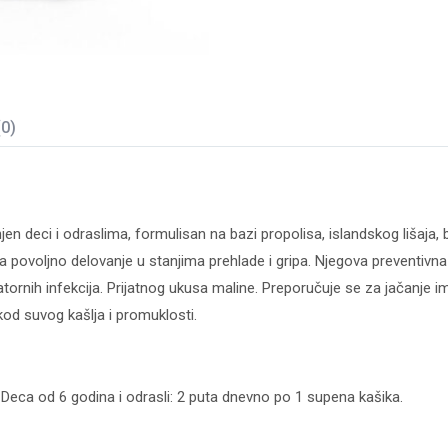
(0)
jen deci i odraslima, formulisan na bazi propolisa, islandskog lišaja,
ava povoljno delovanje u stanjima prehlade i gripa. Njegova preventivn
ornih infekcija. Prijatnog ukusa maline. Preporučuje se za jačanje imu
 kod suvog kašlja i promuklosti.
Deca od 6 godina i odrasli: 2 puta dnevno po 1 supena kašika.