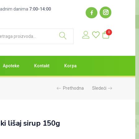
: radnim danima
7:00-14:00
0
Apoteke
Kontakt
Korpa
Prethodna
Sledeći
i lišaj sirup 150g