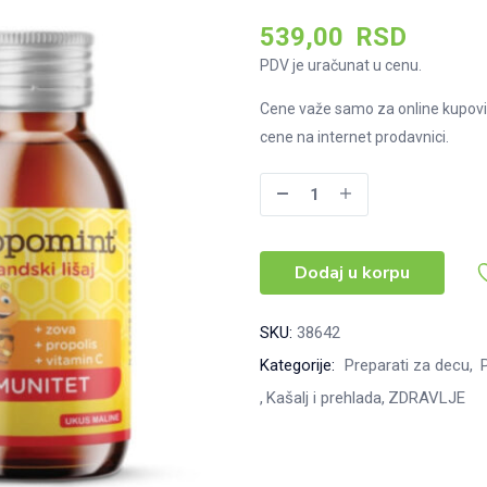
539,00
RSD
PDV je uračunat u cenu.
Cene važe samo za online kupovi
cene na internet prodavnici.
Propomint
Islandski
lišaj
Dodaj u korpu
sirup
150g
količina
SKU:
38642
Kategorije:
Preparati za decu
P
Kašalj i prehlada
ZDRAVLJE