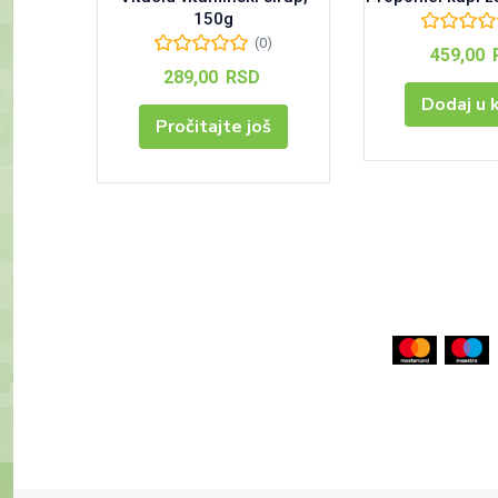
150g
(0)
459,00
289,00
RSD
Dodaj u 
Pročitajte još