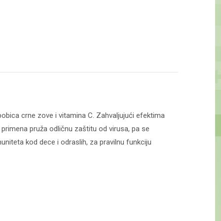
 bobica crne zove i vitamina C. Zahvaljujući efektima
a primena pruža odličnu zaštitu od virusa, pa se
niteta kod dece i odraslih, za pravilnu funkciju