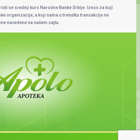
risti se srednji kurs Narodne Banke Srbije. Iznos za koji
rske organizacije, a koji nama u trenutku transakcije ne
cene navedene na našem sajtu.