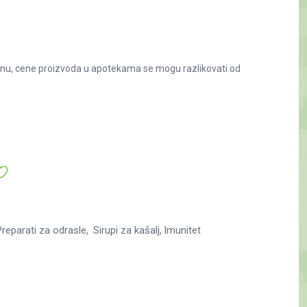
nu, cene proizvoda u apotekama se mogu razlikovati od
reparati za odrasle
Sirupi za kašalj
Imunitet