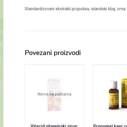
Standardizovani ekstrakt propolisa, islandski lišaj, crna
Povezani proizvodi
Nema na zalihama
Vitacid vitaminski sirup,
Propomel kapi z