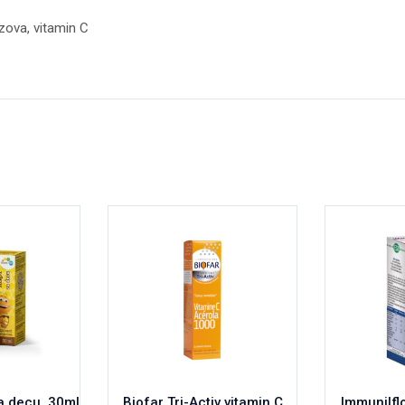
 zova, vitamin C
a decu, 30ml
Biofar Tri-Activ vitamin C
Immunilflo