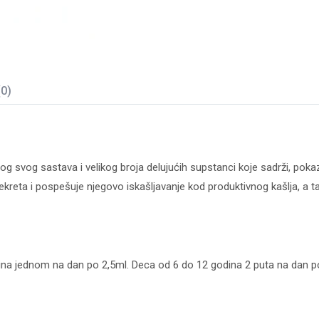
(0)
zbog svog sastava i velikog broja delujućih supstanci koje sadrži, po
kreta i pospešuje njegovo iskašljavanje kod produktivnog kašlja, a t
a jednom na dan po 2,5ml. Deca od 6 do 12 godina 2 puta na dan po 2