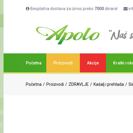
Besplatna dostava za iznos preko
7000
dinara!
in
Početna
Proizvodi
Akcije
Kratki rok
Početna
Proizvodi
ZDRAVLJE
Kašalj i prehlada
Si