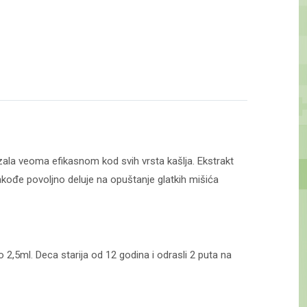
kazala veoma efikasnom kod svih vrsta kašlja. Ekstrakt
akođe povoljno deluje na opuštanje glatkih mišića
,5ml. Deca starija od 12 godina i odrasli 2 puta na