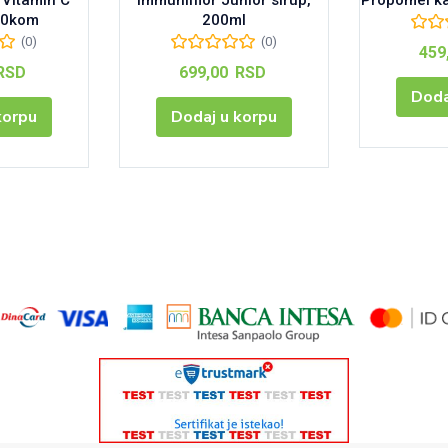
 Vitamin C
Immunilflor Junior sirup,
Propomel ka
00kom
200ml
(0)
(0)
459
RSD
699,00
RSD
Doda
korpu
Dodaj u korpu