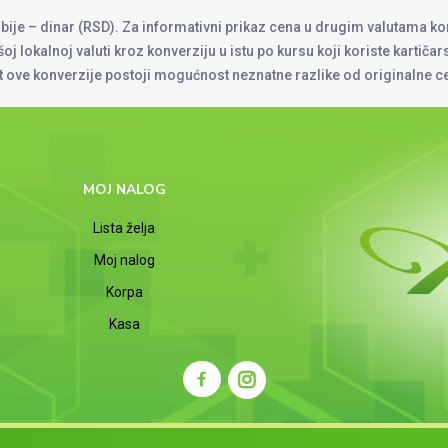
rbije – dinar (RSD). Za informativni prikaz cena u drugim valutama ko
oj lokalnoj valuti kroz konverziju u istu po kursu koji koriste kartiča
at ove konverzije postoji mogućnost neznatne razlike od originalne 
MOJ NALOG
Lista želja
Moj nalog
Korpa
Kasa