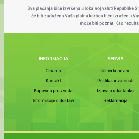
Sva plaćanja biće izvršena u lokalnoj valuti Republike S
će biti zadužena Vaša platna kartica biće izražen u Vaš
može biti poznat. Kao rezult
INFORMACIJA
SERVIS
O nama
Uslovi kupovine
Kontakt
Politika privatnosti
Kupovina proizvoda
Izjava o odustanku
Informacije o dostavi
Reklamacija