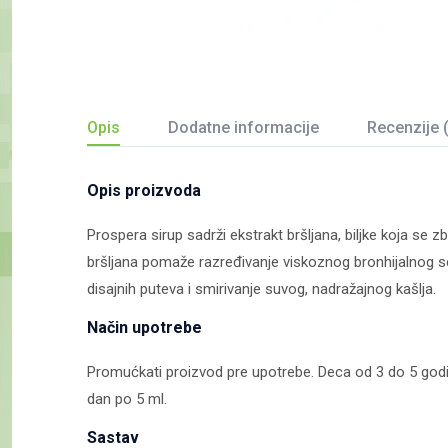
Opis
Dodatne informacije
Recenzije 
Opis proizvoda
Prospera sirup sadrži ekstrakt bršljana, biljke koja se 
bršljana pomaže razređivanje viskoznog bronhijalnog se
disajnih puteva i smirivanje suvog, nadražajnog kašlja.
Način upotrebe
Promućkati proizvod pre upotrebe. Deca od 3 do 5 godin
dan po 5 ml.
Sastav