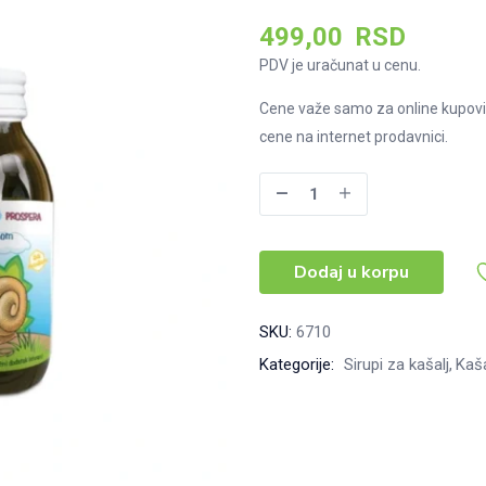
499,00
RSD
PDV je uračunat u cenu.
Cene važe samo za online kupovi
cene na internet prodavnici.
Prospera
sirup
sa
Dodaj u korpu
bršljanom
i
medom,150g
SKU:
6710
količina
Kategorije:
Sirupi za kašalj
Kaša