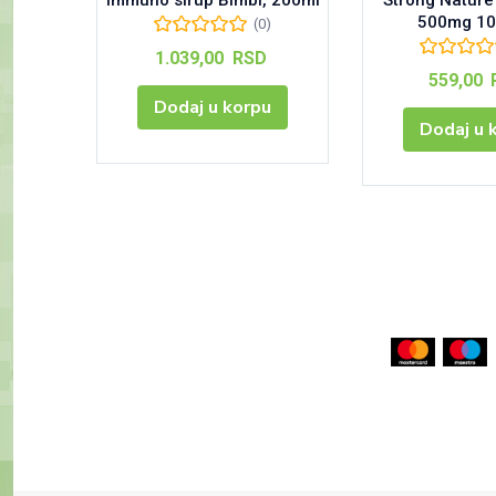
Immuno sirup Bimbi, 200ml
Strong Nature
500mg 1
(0)
1.039,00
RSD
559,00
Dodaj u korpu
Dodaj u 