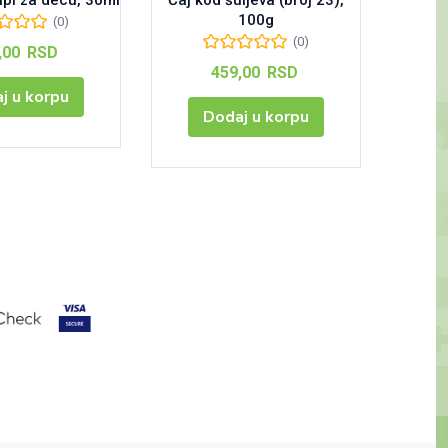
pi za decu, 30ml
Čaj kod šuljeva (broj 23),
Ferri
100g
(0)
(0)
,00
RSD
459,00
RSD
j u korpu
Dodaj u korpu