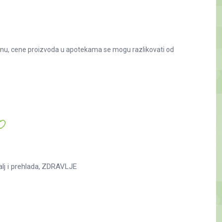
nu, cene proizvoda u apotekama se mogu razlikovati od
lj i prehlada
ZDRAVLJE