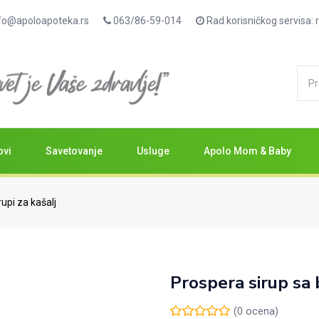
fo@apoloapoteka.rs
063/86-59-014
Rad korisničkog servisa
ovi
Savetovanje
Usluge
Apolo Mom & Baby
rupi za kašalj
Prospera sirup sa
(
0
ocena)