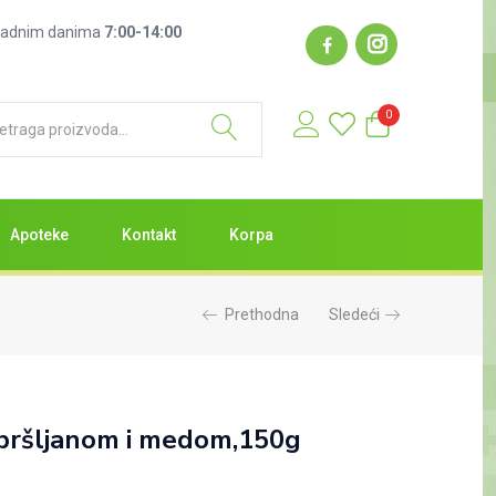
: radnim danima
7:00-14:00
0
Apoteke
Kontakt
Korpa
Prethodna
Sledeći
 bršljanom i medom,150g