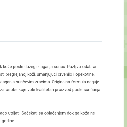
ak kože posle dužeg izlaganja suncu. Pažljivo odabran
sti pregrejanoj koži, umanjujući crvenilo i opekotine.
izlaganja sunčevim zracima. Originalna formula neguje
e za osobe koje vole kvalitetan proizvod posle sunčanja.
lago utrljati. Sačekati sa oblačenjem dok ga koža ne
 godine.