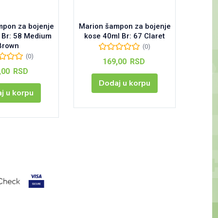
mpon za bojenje
Marion šampon za bojenje
Mario
 Br: 58 Medium
kose 40ml Br: 67 Claret
kose
Brown
(0)
(0)
169,00
RSD
,00
RSD
Dodaj u korpu
j u korpu