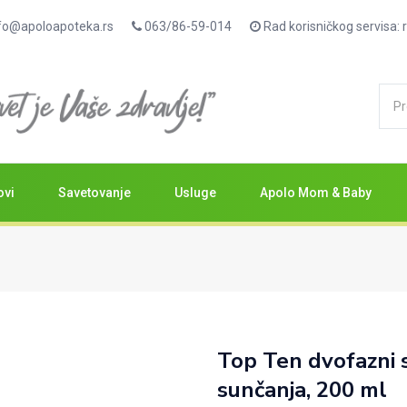
fo@apoloapoteka.rs
063/86-59-014
Rad korisničkog servisa
ovi
Savetovanje
Usluge
Apolo Mom & Baby
Top Ten dvofazni s
sunčanja, 200 ml