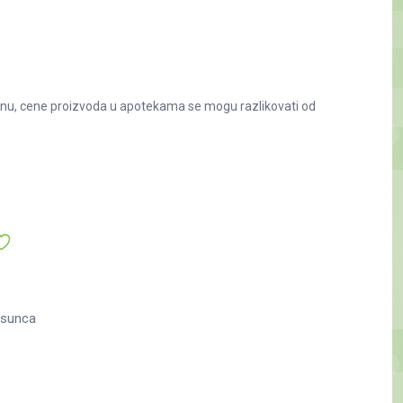
nu, cene proizvoda u apotekama se mogu razlikovati od
 sunca