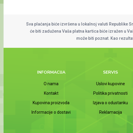
Sva plaćanja biće izvršena u lokalnoj valuti Republike S
će biti zadužena Vaša platna kartica biće izražen u Vaš
može biti poznat. Kao rezult
INFORMACIJA
SERVIS
O nama
Uslovi kupovine
Kontakt
Politika privatnosti
Kupovina proizvoda
Izjava o odustanku
Informacije o dostavi
Reklamacija