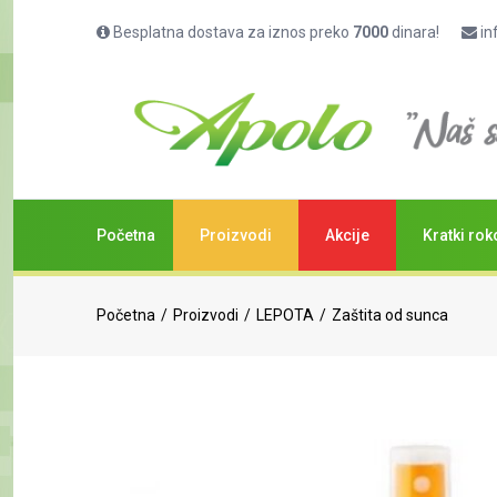
Besplatna dostava za iznos preko
7000
dinara!
in
Početna
Proizvodi
Akcije
Kratki rok
Početna
Proizvodi
LEPOTA
Zaštita od sunca