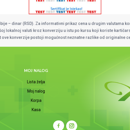
rbije – dinar (RSD). Za informativni prikaz cena u drugim valutama ko
oj lokalnoj valuti kroz konverziju u istu po kursu koji koriste kartiča
at ove konverzije postoji mogućnost neznatne razlike od originalne 
MOJ NALOG
Lista želja
Moj nalog
Korpa
Kasa