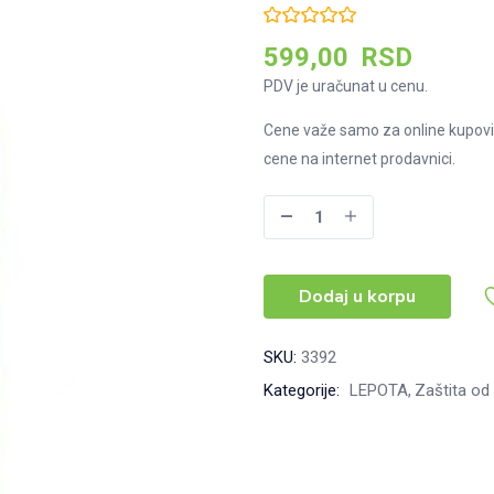
599,00
RSD
PDV je uračunat u cenu.
Cene važe samo za online kupovi
cene na internet prodavnici.
Top
Ten
dvofazni
Dodaj u korpu
sprej
za
hlađenje
SKU:
3392
posle
Kategorije:
LEPOTA
Zaštita od
sunčanja,
200
ml