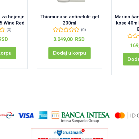
za bojenje
Thiomucase anticelulit gel
Marion ša
65 Wine Red
200ml
kose 40ml
(0)
(0)
RSD
3.049,00
RSD
169
korpu
Dodaj u korpu
Doda