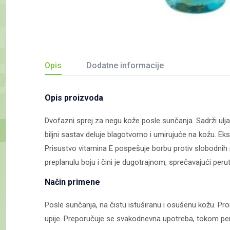
Opis
Dodatne informacije
Opis proizvoda
Dvofazni sprej za negu kože posle sunčanja. Sadrži ulj
biljni sastav deluje blagotvorno i umirujuće na kožu. Eks
Prisustvo vitamina E pospešuje borbu protiv slobodnih
preplanulu boju i čini je dugotrajnom, sprečavajući peru
Način primene
Posle sunčanja, na čistu istuširanu i osušenu kožu. Pro
upije. Preporučuje se svakodnevna upotreba, tokom peri