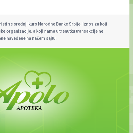
risti se srednji kurs Narodne Banke Srbije. Iznos za koji
rske organizacije, a koji nama u trenutku transakcije ne
cene navedene na našem sajtu.