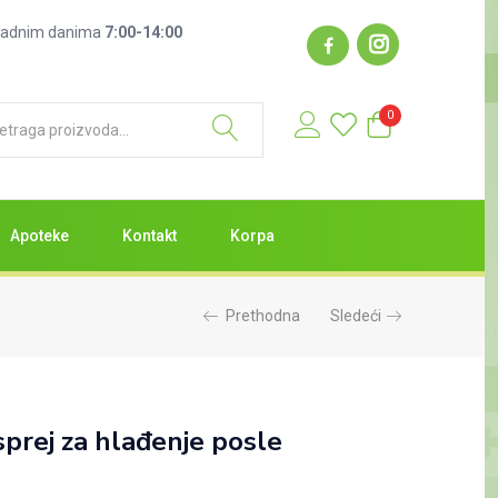
: radnim danima
7:00-14:00
0
Apoteke
Kontakt
Korpa
Prethodna
Sledeći
prej za hlađenje posle