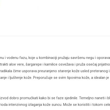
količina
anu i vodenu fazu, koje u kombinaciji pružaju savršenu negu i oporav
trakti aloe vere, šargarepe i kamilice osvežava i pruža osećaj prijatno
 radikala čime usporava preuranjeno starenje kože usled preteranog 
tanje i ljuštenje kože. Preporučuje se svim tipovima kože, a idealan j
izvod dobro promućkati kako bi se faze sjedinile. Temeljno naneti i b
oda intenzivnog izlaganja kože suncu. Može se koristiti i tokom cele