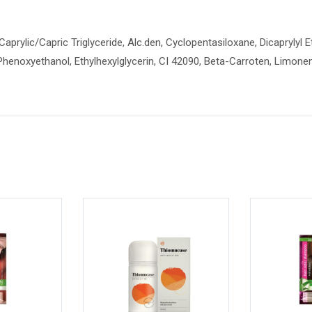
prylic/Capric Triglyceride, Alc.den, Cyclopentasiloxane, Dicaprylyl E
enoxyethanol, Ethylhexylglycerin, CI 42090, Beta-Carroten, Limonene, 