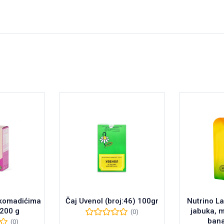
 komadićima
Čaj Uvenol (broj:46) 100gr
Nutrino La
200 g
jabuka, 
(0)
bana
(0)