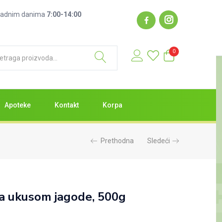
2.499,00
RSD
: radnim danima
7:00-14:00
Nema na zalihama
0
Apoteke
Kontakt
Korpa
Prethodna
Sledeći
a ukusom jagode, 500g