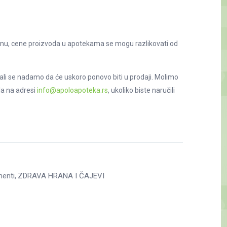
nu, cene proizvoda u apotekama se mogu razlikovati od
ali se nadamo da će uskoro ponovo biti u prodaji. Molimo
la na adresi
info@apoloapoteka.rs
, ukoliko biste naručili
menti
ZDRAVA HRANA I ČAJEVI