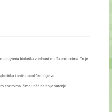
e ima najveću biološku vrednost među proteinima. To je
boličko i antikataboličko dejstvo.
im enzimima, čime utiče na bolje varenje.