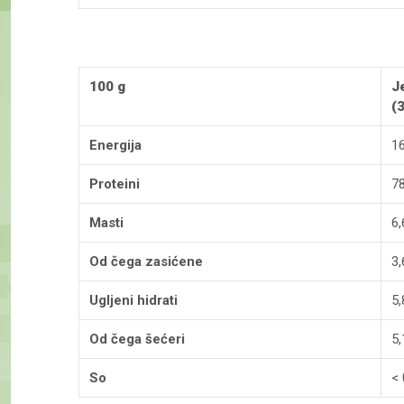
100 g
J
(3
Energija
1
Proteini
78
Masti
6,
Od čega zasićene
3,
Ugljeni hidrati
5,
Od čega šećeri
5,
So
< 