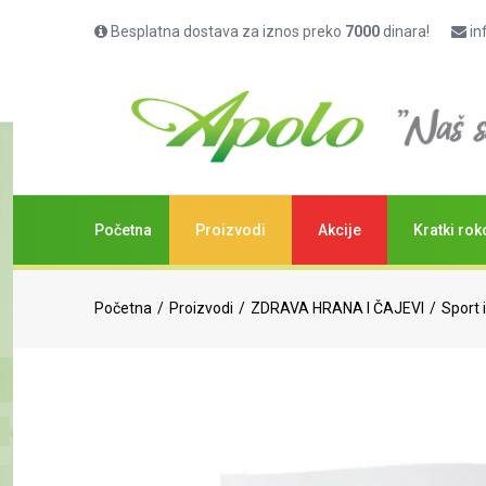
Besplatna dostava za iznos preko
7000
dinara!
in
Whey Protein80 sa ukusom jagode, 500g
Početna
Proizvodi
Akcije
Kratki rok
Početna
Proizvodi
ZDRAVA HRANA I ČAJEVI
Sport 