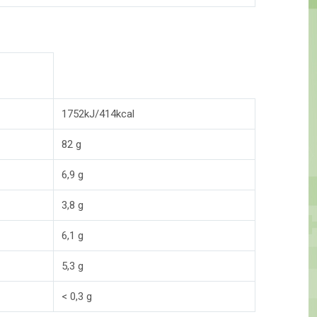
1752kJ/414kcal
82 g
6,9 g
3,8 g
6,1 g
5,3 g
< 0,3 g