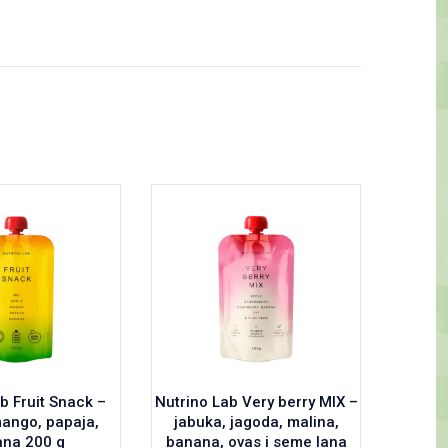
b Fruit Snack –
Nutrino Lab Very berry MIX –
Gullo
mango, papaja,
jabuka, jagoda, malina,
preli
na 200 g
banana, ovas i seme lana