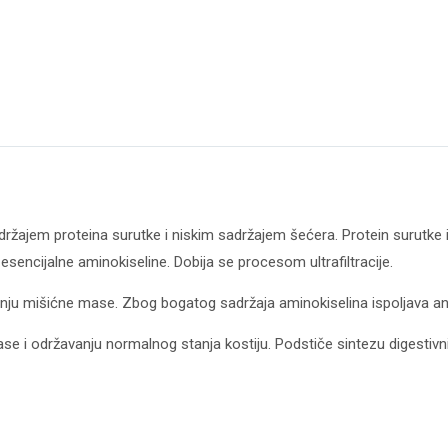
držajem proteina surutke i niskim sadržajem šećera. Protein surutk
 esencijalne aminokiseline. Dobija se procesom ultrafiltracije.
ju mišićne mase. Zbog bogatog sadržaja aminokiselina ispoljava ana
se i održavanju normalnog stanja kostiju. Podstiče sintezu digestivn