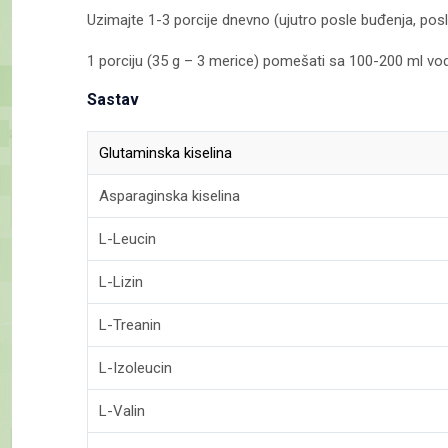
Uzimajte 1-3 porcije dnevno (ujutro posle buđenja, posle
1 porciju (35 g – 3 merice) pomešati sa 100-200 ml vo
Sastav
Glutaminska kiselina
Asparaginska kiselina
L-Leucin
L-Lizin
L-Treanin
L-Izoleucin
L-Valin