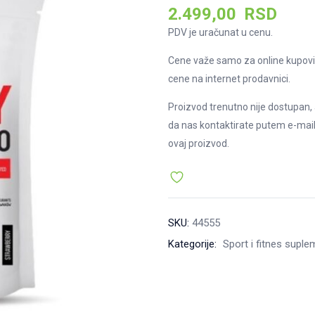
2.499,00
RSD
PDV je uračunat u cenu.
Cene važe samo za online kupovi
cene na internet prodavnici.
Proizvod trenutno nije dostupan, 
da nas kontaktirate putem e-mai
ovaj proizvod.
SKU:
44555
Kategorije:
Sport i fitnes suple