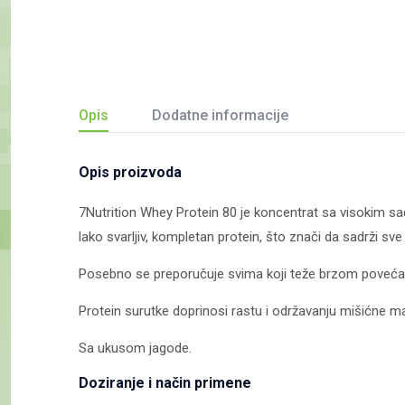
Opis
Dodatne informacije
Opis proizvoda
7Nutrition Whey Protein 80 je koncentrat sa visokim sa
lako svarljiv, kompletan protein, što znači da sadrži sve
Posebno se preporučuje svima koji teže brzom povećan
Protein surutke doprinosi rastu i održavanju mišićne ma
Sa ukusom jagode.
Doziranje i način primene