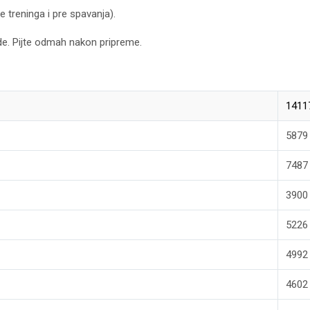
 treninga i pre spavanja).
de. Pijte odmah nakon pripreme.
1411
5879
7487
3900
5226
4992
4602