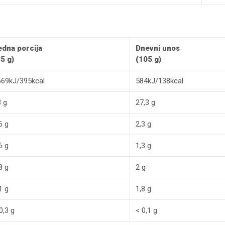
edna porcija
Dnevni unos
5 g)
(105 g)
669kJ/395kcal
584kJ/138kcal
 g
27,3 g
6 g
2,3 g
6 g
1,3 g
8 g
2 g
1 g
1,8 g
0,3 g
< 0,1 g