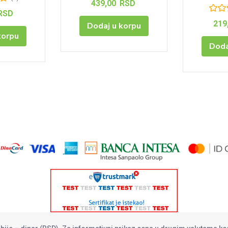
439,00
RSD
RSD
219
Dodaj u korpu
korpu
Doda