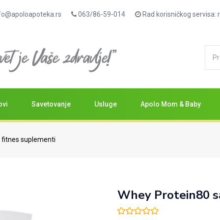
fo@apoloapoteka.rs
063/86-59-014
Rad korisničkog servisa
ovi
Savetovanje
Usluge
Apolo Mom & Baby
i fitnes suplementi
Whey Protein80 s