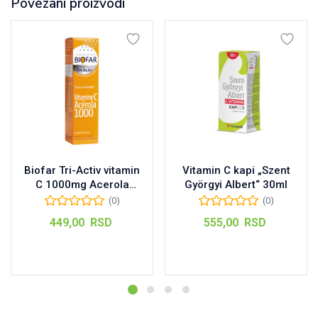
Povezani proizvodi
Biofar Tri-Activ vitamin
Vitamin C kapi „Szent
C 1000mg Acerola
Györgyi Albert“ 30ml
šumeće tablete, 15kom
(0)
(0)
449,00
RSD
555,00
RSD
Dodaj u korpu
Dodaj u korpu