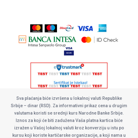
Sva plaćanja biće izvršena u lokalnoj valuti Republike
Srbije – dinar (RSD). Za informativni prikaz cena u drugim
valutama koristi se srednji kurs Narodne Banke Srbije.
Iznos za koji će biti zadužena Vaša platna kartica biće
izražen u Vašoj lokalnoj valuti kroz konverziju u istu po
kursu koji koriste kartičarske organizacije, a koji nama u