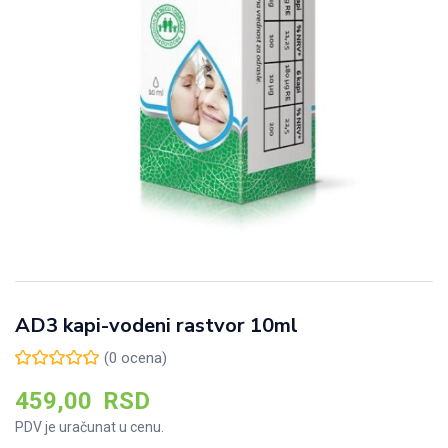
AD3 kapi-vodeni rastvor 10ml
(
0
ocena)
459,00
RSD
PDV je uračunat u cenu.