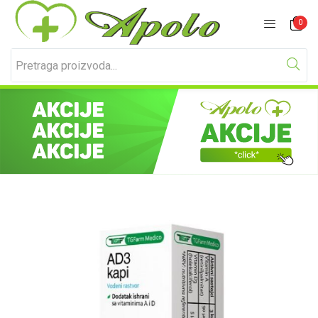
Prijavite se
Registracija
0
Unesite svoje korisničko ime i lozinku za prijavu.
Zapamti me
Izgubljena lozinka?