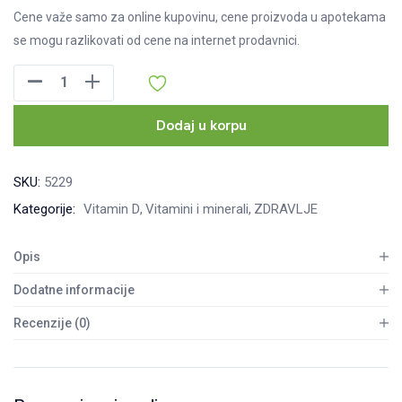
Cene važe samo za online kupovinu, cene proizvoda u apotekama
se mogu razlikovati od cene na internet prodavnici.
AD3
kapi-
vodeni
Dodaj u korpu
rastvor
10ml
SKU:
5229
količina
Kategorije:
Vitamin D
Vitamini i minerali
ZDRAVLJE
Opis
Dodatne informacije
Recenzije (0)