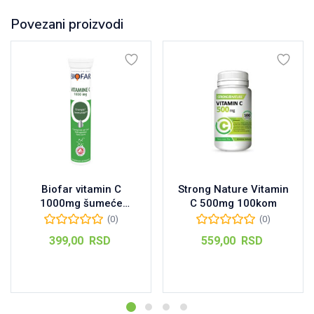
Povezani proizvodi
Biofar vitamin C
Strong Nature Vitamin
1000mg šumeće
C 500mg 100kom
tablete, 20kom
(0)
(0)
399,00
RSD
559,00
RSD
Dodaj u korpu
Dodaj u korpu