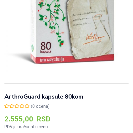
ArthroGuard kapsule 80kom
(
0
ocena)
2.555,00
RSD
PDV je uračunat u cenu.