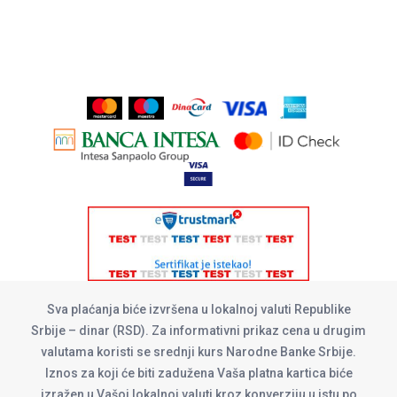
Sva plaćanja biće izvršena u lokalnoj valuti Republike
Srbije – dinar (RSD). Za informativni prikaz cena u drugim
valutama koristi se srednji kurs Narodne Banke Srbije.
Iznos za koji će biti zadužena Vaša platna kartica biće
izražen u Vašoj lokalnoj valuti kroz konverziju u istu po