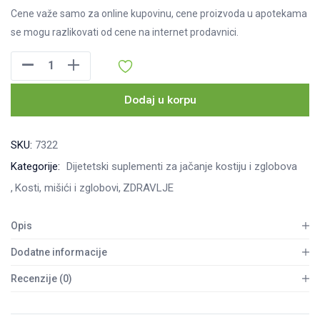
Cene važe samo za online kupovinu, cene proizvoda u apotekama
se mogu razlikovati od cene na internet prodavnici.
ArthroGuard
kapsule
80kom
Dodaj u korpu
količina
SKU:
7322
Kategorije:
Dijetetski suplementi za jačanje kostiju i zglobova
Kosti, mišići i zglobovi
ZDRAVLJE
Opis
Dodatne informacije
Recenzije (0)