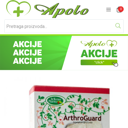
Prijavite se
Registracija
0
Unesite svoje korisničko ime i lozinku za prijavu.
Zapamti me
Izgubljena lozinka?