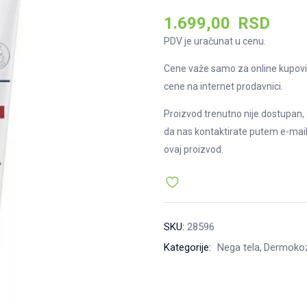
1.699,00
RSD
PDV je uračunat u cenu.
Cene važe samo za online kupovi
cene na internet prodavnici.
Proizvod trenutno nije dostupan, 
da nas kontaktirate putem e-mai
ovaj proizvod.
SKU:
28596
Kategorije:
Nega tela
Dermoko