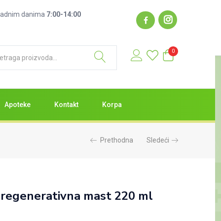
1.699,00
RSD
: radnim danima
7:00-14:00
Nema na zalihama
0
Apoteke
Kontakt
Korpa
Prethodna
Sledeći
 regenerativna mast 220 ml