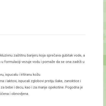
luzivnu zaštitnu barijeru koja sprečava gubitak vode, a
 u formulaciji vezuje vodu i pomaže da se ona zadrži u
 ispucalu i iritiranu kožu.
 laktovi, ispucali zglobovi prstiju šake, zanoktice i
i za bebe i decu, kao i za manje opekotine. Pogodna je
ićena i obnovljena.