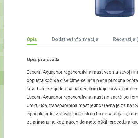
Opis
Dodatne informacije
Recenzije 
Opis proizvoda
Eucerin Aquaphor regenerativna mast veoma suvoj i irit
dopušta koži da diše čime se jača njena prirodna odbra
koži. Deluje zajedno sa pantenolom koji ubrzava proces 
Eucerin Aquaphor regenerativna mast ne sadrži parfeme 
Umirujuća, transparentna mast jednostavna je za nanošen
ispucale pete. Zahvaljujući malom broju sastojaka, mast
za primenu na koži nakon dermatoloških procedura kao št