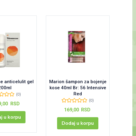
 anticelulit gel
Marion šampon za bojenje
Mario
200ml
kose 40ml Br: 56 Intensive
kose
Red
(0)
(0)
9,00
RSD
169,00
RSD
j u korpu
Dodaj u korpu