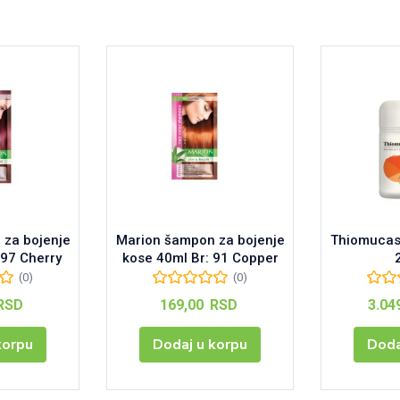
za bojenje
Marion šampon za bojenje
Thiomucase
 97 Cherry
kose 40ml Br: 91 Copper
(0)
(0)
RSD
169,00
RSD
3.04
korpu
Dodaj u korpu
Doda