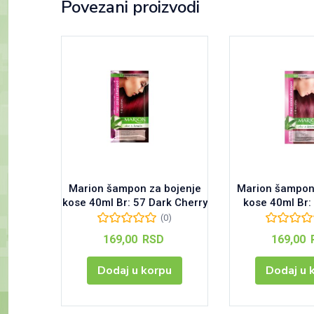
Povezani proizvodi
Marion šampon za bojenje
Marion šampon 
kose 40ml Br: 57 Dark Cherry
kose 40ml Br:
(0)
169,00
RSD
169,00
Dodaj u korpu
Dodaj u 