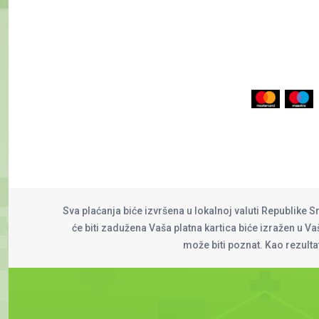
Sva plaćanja biće izvršena u lokalnoj valuti Republike S
će biti zadužena Vaša platna kartica biće izražen u Vaš
može biti poznat. Kao rezult