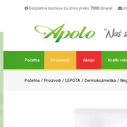
Besplatna dostava za iznos preko
7000
dinara!
in
Eucerin Aquaphor regenerativna mast 220
(
0
ocena)
Početna
Proizvodi
Akcije
Kratki rok
Početna
Proizvodi
LEPOTA
Dermokozmetika
Neg