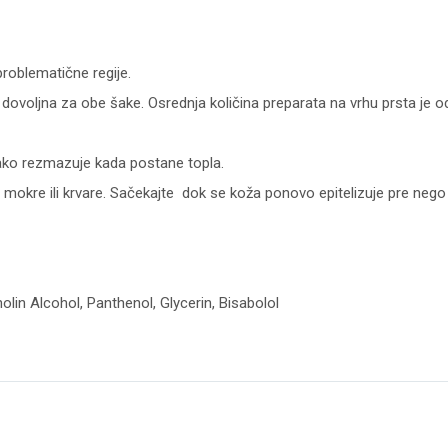
roblematične regije.
e dovoljna za obe šake. Osrednja količina preparata na vrhu prsta je
 lako rezmazuje kada postane topla.
 mokre ili krvare. Sačekajte dok se koža ponovo epitelizuje pre nego 
olin Alcohol, Panthenol, Glycerin, Bisabolol