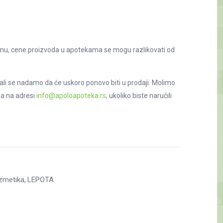
nu, cene proizvoda u apotekama se mogu razlikovati od
ali se nadamo da će uskoro ponovo biti u prodaji. Molimo
la na adresi
info@apoloapoteka.rs
, ukoliko biste naručili
zmetika
LEPOTA