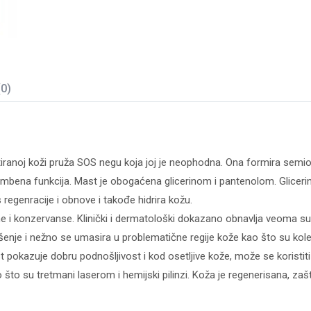
(0)
iranoj koži pruža SOS negu koja joj je neophodna. Ona formira semiok
mbena funkcija. Mast je obogaćena glicerinom i pantenolom. Glicerin
regenracije i obnove i takođe hidrira kožu.
i konzervanse. Klinički i dermatološki dokazano obnavlja veoma suvu,
je i nežno se umasira u problematične regije kože kao što su kolena i
 pokazuje dobru podnošljivost i kod osetljive kože, može se koristit
o su tretmani laserom i hemijski pilinzi. Koža je regenerisana, zašt