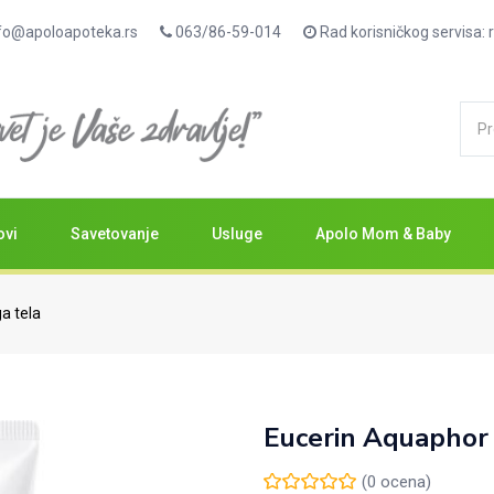
fo@apoloapoteka.rs
063/86-59-014
Rad korisničkog servisa
 ml
ovi
Savetovanje
Usluge
Apolo Mom & Baby
a tela
Eucerin Aquaphor
(
0
ocena)