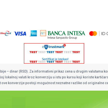
rbije – dinar (RSD). Za informativni prikaz cena u drugim valutama ko
oj lokalnoj valuti kroz konverziju u istu po kursu koji koriste kartiča
at ove konverzije postoji mogućnost neznatne razlike od originalne 