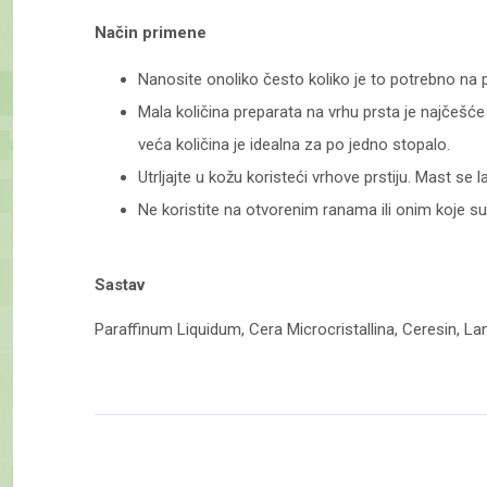
Način primene
Nanosite onoliko često koliko je to potrebno na p
Mala količina preparata na vrhu prsta je najčešć
veća količina je idealna za po jedno stopalo.
Utrljajte u kožu koristeći vrhove prstiju. Mast se
Ne koristite na otvorenim ranama ili onim koje su
Sastav
Paraffinum Liquidum, Cera Microcristallina, Ceresin, Lan