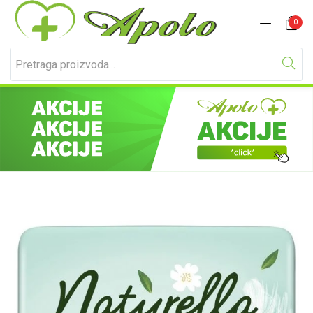
Prijavite se
Registracija
0
Unesite svoje korisničko ime i lozinku za prijavu.
Zapamti me
Izgubljena lozinka?