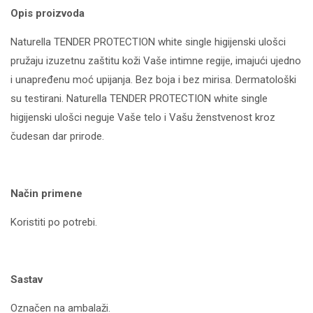
Opis proizvoda
Naturella TENDER PROTECTION white single higijenski ulošci
pružaju izuzetnu zaštitu koži Vaše intimne regije, imajući ujedno
i unapređenu moć upijanja. Bez boja i bez mirisa. Dermatološki
su testirani. Naturella TENDER PROTECTION white single
higijenski ulošci neguje Vaše telo i Vašu ženstvenost kroz
čudesan dar prirode.
Način primene
Koristiti po potrebi.
Sastav
Označen na ambalaži.