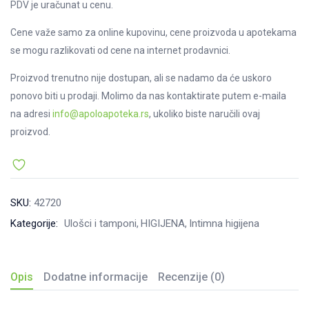
PDV je uračunat u cenu.
Cene važe samo za online kupovinu, cene proizvoda u apotekama
se mogu razlikovati od cene na internet prodavnici.
Proizvod trenutno nije dostupan, ali se nadamo da će uskoro
ponovo biti u prodaji. Molimo da nas kontaktirate putem e-maila
na adresi
info@apoloapoteka.rs
, ukoliko biste naručili ovaj
proizvod.
SKU:
42720
Kategorije:
Ulošci i tamponi
HIGIJENA
Intimna higijena
Opis
Dodatne informacije
Recenzije (0)