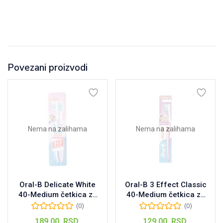
Povezani proizvodi
Nema na zalihama
Nema na zalihama
Oral-B Delicate White
Oral-B 3 Effect Classic
40-Medium četkica za
40-Medium četkica za
zube, 1kom+1GRATIS
zube, 1kom
(0)
(0)
189,00
RSD
129,00
RSD