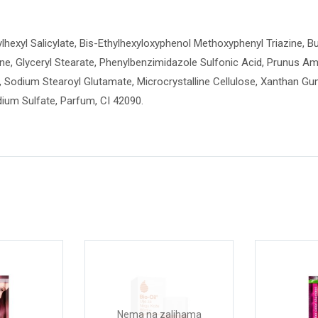
hylhexyl Salicylate, Bis-Ethylhexyloxyphenol Methoxyphenyl Triazine, 
zone, Glyceryl Stearate, Phenylbenzimidazole Sulfonic Acid, Prunus A
e, Sodium Stearoyl Glutamate, Microcrystalline Cellulose, Xanthan Gu
ium Sulfate, Parfum, CI 42090.
Nema na zalihama