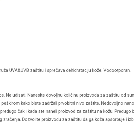
SPF30+,
200ml
količina
pruža UVA&UVB zaštitu i sprečava dehidrataciju kože. Vodootporan.
ce. Ne udisati. Nanesite dovoljnu količinu proizvoda za zaštitu od s
ja peškirom kako biste zadržali prvobitni nivo zaštite. Nedovoljno n
u predugo čak i kada ste naneli proizvod za zaštitu na kožu. Predugo
g zračenja. Dozvolite proizvodu za zaštitu da ga koža apsorbuje i iz