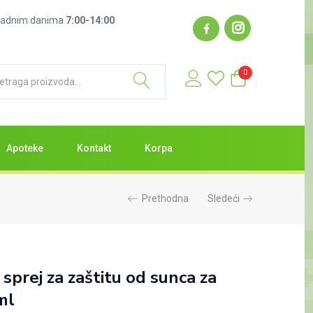
: radnim danima
7:00-14:00
0
Apoteke
Kontakt
Korpa
Prethodna
Sledeći
sprej za zaštitu od sunca za
ml