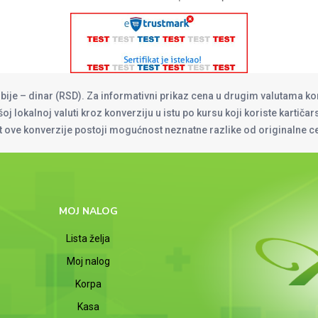
rbije – dinar (RSD). Za informativni prikaz cena u drugim valutama ko
oj lokalnoj valuti kroz konverziju u istu po kursu koji koriste kartiča
at ove konverzije postoji mogućnost neznatne razlike od originalne 
MOJ NALOG
Lista želja
Moj nalog
Korpa
Kasa