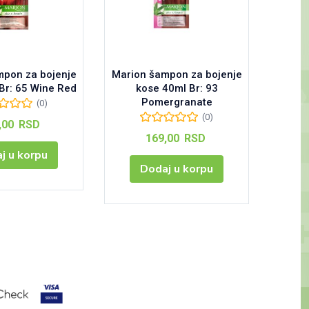
mpon za bojenje
Marion šampon za bojenje
Good-b
Br: 65 Wine Red
kose 40ml Br: 93
Pomergranate
(0)
(0)
,00
RSD
169,00
RSD
j u korpu
Dodaj u korpu