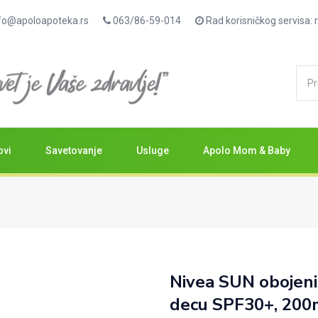
fo@apoloapoteka.rs
063/86-59-014
Rad korisničkog servisa
ovi
Savetovanje
Usluge
Apolo Mom & Baby
Nivea SUN obojeni 
decu SPF30+, 200