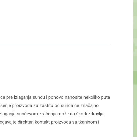
unca pre izlaganja suncu i ponovo nanosite nekoliko puta
anošenje proizvoda za zaštitu od sunca će značajno
 izlaganje sunčevom zračenju može da škodi zdravlju.
begavajte direktan kontakt proizvoda sa tkaninom i