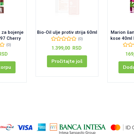
za bojenje
Bio-Oil ulje protiv strija 60ml
Marion ša
 97 Cherry
kose 40ml 
(0)
(0)
1.399,00
RSD
RSD
169
Pročitajte još
korpu
Doda