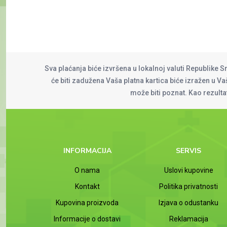
Sva plaćanja biće izvršena u lokalnoj valuti Republike S
će biti zadužena Vaša platna kartica biće izražen u Vaš
može biti poznat. Kao rezult
INFORMACIJA
SERVIS
O nama
Uslovi kupovine
Kontakt
Politika privatnosti
Kupovina proizvoda
Izjava o odustanku
Informacije o dostavi
Reklamacija