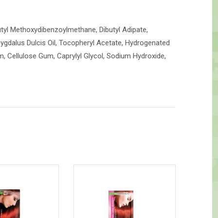
Butyl Methoxydibenzoylmethane, Dibutyl Adipate,
mygdalus Dulcis Oil, Tocopheryl Acetate, Hydrogenated
m, Cellulose Gum, Caprylyl Glycol, Sodium Hydroxide,