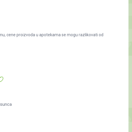
nu, cene proizvoda u apotekama se mogu razlikovati od
 sunca