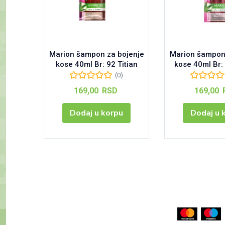
Marion šampon za bojenje
Marion šampon 
kose 40ml Br: 92 Titian
kose 40ml Br:
(0)
169,00
RSD
169,00
Dodaj u korpu
Dodaj u 