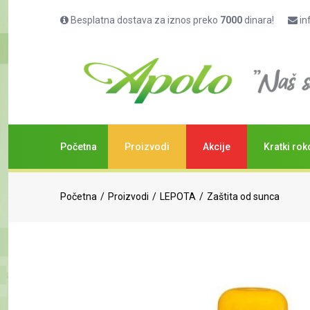
Besplatna dostava za iznos preko
7000
dinara!
in
Početna
Proizvodi
Akcije
Kratki rok
Početna
Proizvodi
LEPOTA
Zaštita od sunca