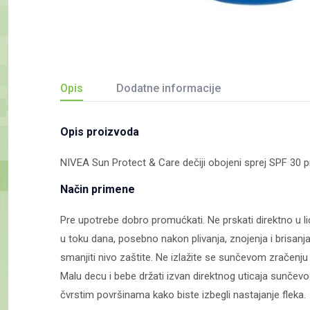
Opis
Dodatne informacije
Opis proizvoda
NIVEA Sun Protect & Care dečiji obojeni sprej SPF 30 
Način primene
Pre upotrebe dobro promućkati. Ne prskati direktno u li
u toku dana, posebno nakon plivanja, znojenja i brisan
smanjiti nivo zaštite. Ne izlažite se sunčevom zračenj
Malu decu i bebe držati izvan direktnog uticaja sunčevo
čvrstim površinama kako biste izbegli nastajanje fleka.