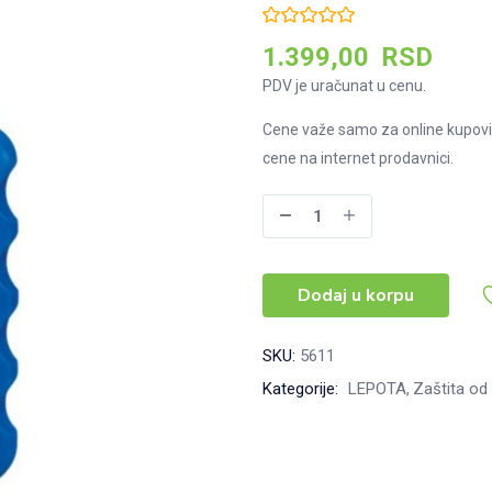
1.399,00
RSD
PDV je uračunat u cenu.
Cene važe samo za online kupovi
cene na internet prodavnici.
Nivea
SUN
obojeni
Dodaj u korpu
sprej
za
zaštitu
SKU:
5611
od
Kategorije:
LEPOTA
Zaštita od
sunca
za
decu