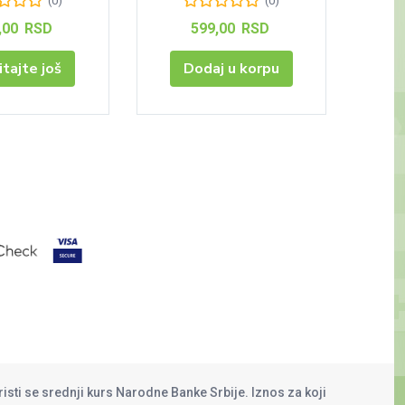
(0)
(0)
,00
RSD
599,00
RSD
itajte još
Dodaj u korpu
risti se srednji kurs Narodne Banke Srbije. Iznos za koji