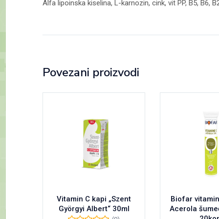
Alfa lipoinska kiselina, L-karnozin, cink, vit PP, B5, B6, B
Povezani proizvodi
Vitamin C kapi „Szent
Biofar vitami
Györgyi Albert“ 30ml
Acerola šumeć
20ko