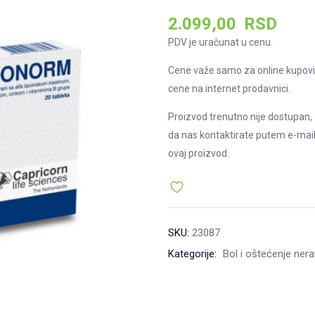
2.099,00
RSD
PDV je uračunat u cenu.
Cene važe samo za online kupovi
cene na internet prodavnici.
Proizvod trenutno nije dostupan, 
da nas kontaktirate putem e-mai
ovaj proizvod.
SKU:
23087
Kategorije:
Bol i oštećenje ner