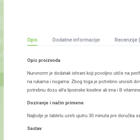
Opis
Dodatne informacije
Recenzije 
Opis proizvoda
Nuronorm je dodatak ishrani koji povoljno utiče na per
na rukama i nogama. Zbog toga je potrebno unositi dovo
potrebnu dozu alfa lipoinske kiseline ali ima i B vitami
Doziranje i način primene
Najbolje je tabletu uzeti ujutru 30 minuta pre doručka 
Sastav