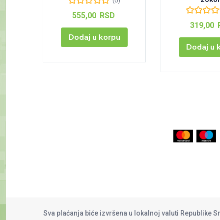
(0)
555,00
RSD
319,00
Dodaj u korpu
Dodaj u 
Sva plaćanja biće izvršena u lokalnoj valuti Republike S