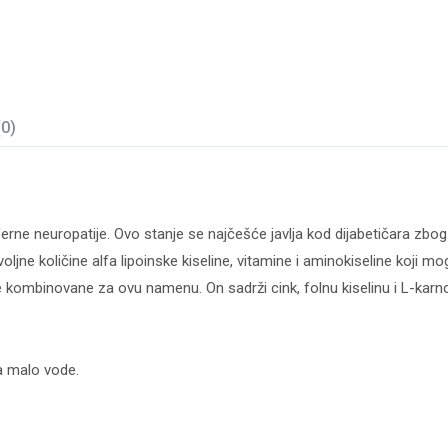
(0)
iferne neuropatije. Ovo stanje se najčešće javlja kod dijabetičara zb
ljne količine alfa lipoinske kiseline, vitamine i aminokiseline koji
ne kombinovane za ovu namenu. On sadrži cink, folnu kiselinu i L-karn
sa malo vode.