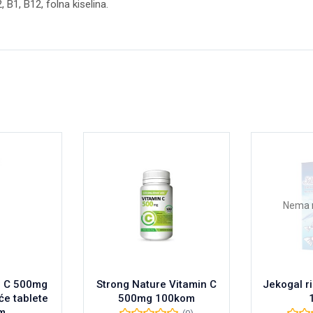
2, B1, B12, folna kiselina.
Nema 
n C 500mg
Strong Nature Vitamin C
Jekogal ri
e tablete
500mg 100kom
m