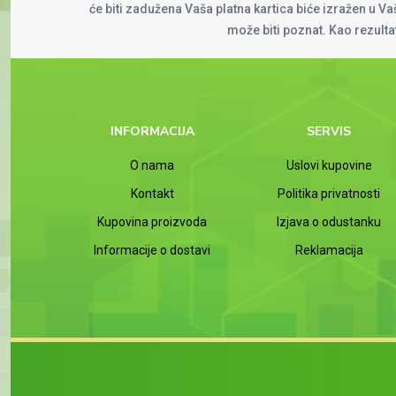
će biti zadužena Vaša platna kartica biće izražen u Vaš
može biti poznat. Kao rezult
INFORMACIJA
SERVIS
O nama
Uslovi kupovine
Kontakt
Politika privatnosti
Kupovina proizvoda
Izjava o odustanku
Informacije o dostavi
Reklamacija