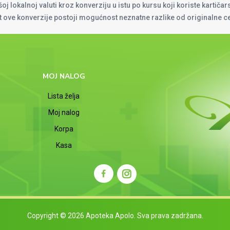
oj lokalnoj valuti kroz konverziju u istu po kursu koji koriste kartiča
at ove konverzije postoji mogućnost neznatne razlike od originalne 
MOJ NALOG
Lista želja
Moj nalog
Korpa
Kasa
Copyright © 2026 Apoteka Apolo. Sva prava zadržana.