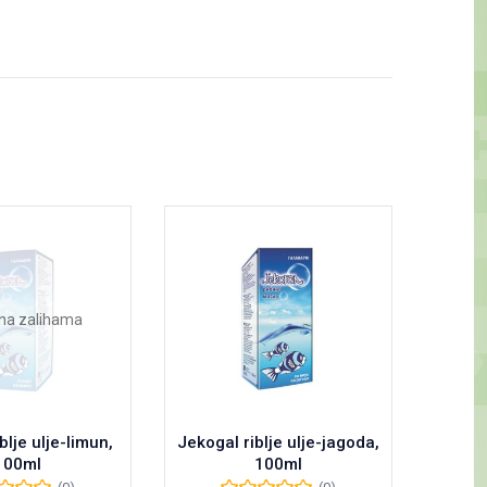
na zalihama
blje ulje-limun,
Jekogal riblje ulje-jagoda,
Propome
100ml
100ml