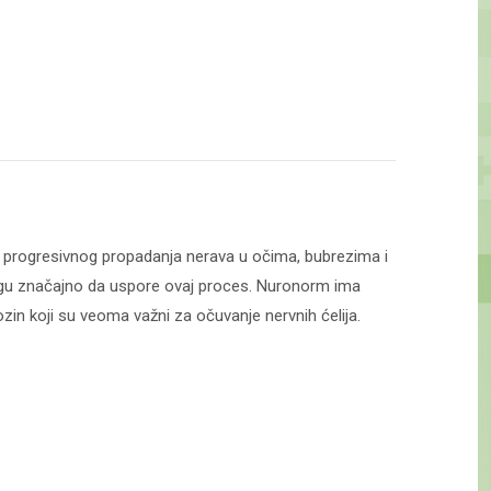
og progresivnog propadanja nerava u očima, bubrezima i
 mogu značajno da uspore ovaj proces. Nuronorm ima
ozin koji su veoma važni za očuvanje nervnih ćelija.