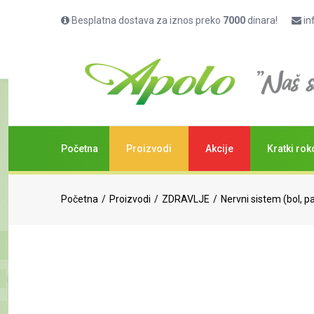
Besplatna dostava za iznos preko
7000
dinara!
in
Nuronorm tablete, 20kom
(
0
ocena)
Početna
Proizvodi
Akcije
Kratki rok
Početna
Proizvodi
ZDRAVLJE
Nervni sistem (bol, p