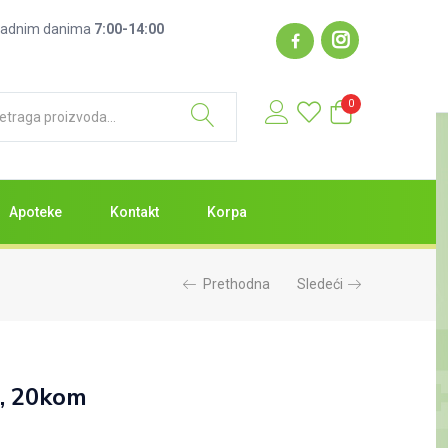
2.099,00
RSD
: radnim danima
7:00-14:00
Nema na zalihama
0
Apoteke
Kontakt
Korpa
Prethodna
Sledeći
, 20kom