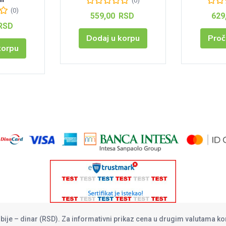
(0)
(0)
559,00
RSD
629
RSD
Dodaj u korpu
Proč
korpu
rbije – dinar (RSD). Za informativni prikaz cena u drugim valutama ko