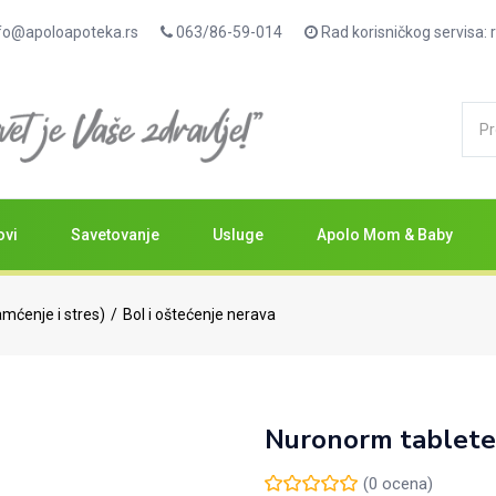
fo@apoloapoteka.rs
063/86-59-014
Rad korisničkog servisa
ovi
Savetovanje
Usluge
Apolo Mom & Baby
amćenje i stres)
Bol i oštećenje nerava
Nuronorm tablete
(
0
ocena)