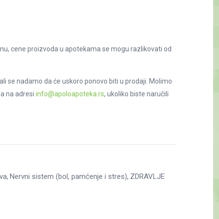
nu, cene proizvoda u apotekama se mogu razlikovati od
ali se nadamo da će uskoro ponovo biti u prodaji. Molimo
la na adresi
info@apoloapoteka.rs
, ukoliko biste naručili
ava
Nervni sistem (bol, pamćenje i stres)
ZDRAVLJE