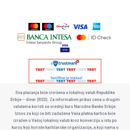
Sva plaćanja biće izvršena u lokalnoj valuti Republike
Srbije – dinar (RSD). Za informativni prikaz cena u drugim
valutama koristi se srednji kurs Narodne Banke Srbije.
Iznos za koji će biti zadužena Vaša platna kartica biće
izražen u Vašoj lokalnoj valuti kroz konverziju u istu po
kursu koji koriste kartičarske organizacije, a koji nama u