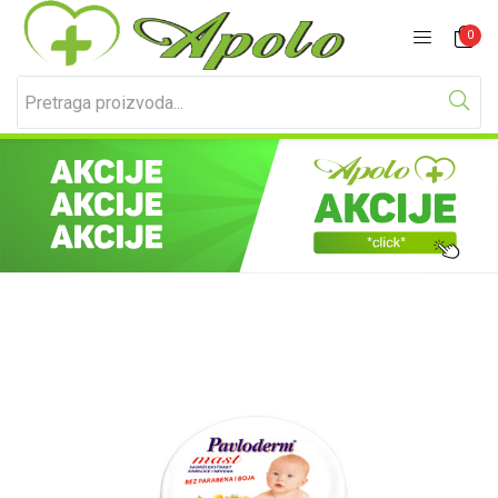
Prijavite se
Registracija
0
Unesite svoje korisničko ime i lozinku za prijavu.
Zapamti me
Izgubljena lozinka?