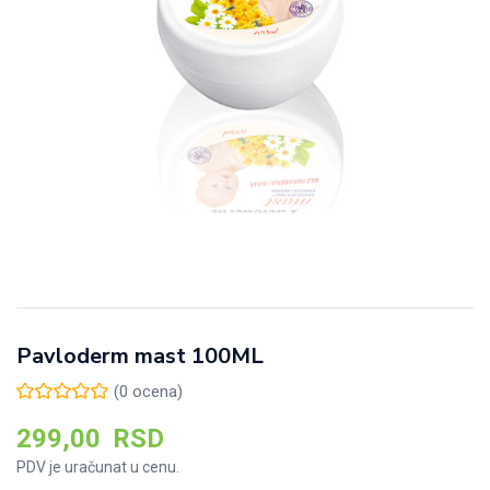
Pavloderm mast 100ML
(
0
ocena)
299,00
RSD
PDV je uračunat u cenu.