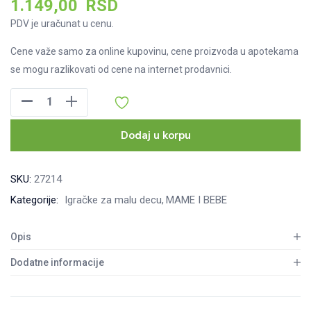
1.149,00
RSD
PDV je uračunat u cenu.
Cene važe samo za online kupovinu, cene proizvoda u apotekama
se mogu razlikovati od cene na internet prodavnici.
Pino
drvena
slagalica
Dodaj u korpu
Hobotnica,
5490
SKU:
27214
količina
Kategorije:
Igračke za malu decu
MAME I BEBE
Opis
Dodatne informacije