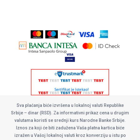
Sva plaćanja biće izvršena u lokalnoj valuti Republike
Srbije – dinar (RSD). Za informativni prikaz cena u drugim
valutama koristi se srednji kurs Narodne Banke Srbije.
Iznos za koji će biti zadužena Vaša platna kartica biće
izražen u Vašoj lokalnoj valuti kroz konverziju u istu po