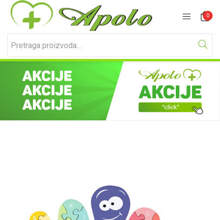
Prijavite se
Registracija
0
Unesite svoje korisničko ime i lozinku za prijavu.
Zapamti me
Izgubljena lozinka?